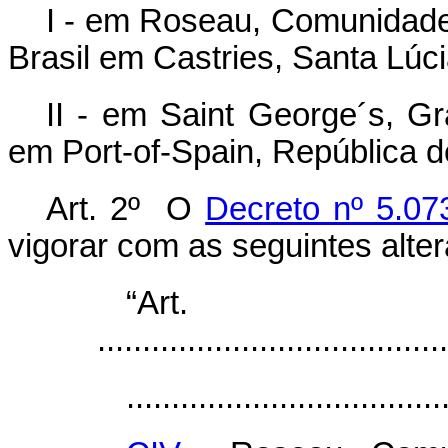
I - em Roseau, Comunidad
Brasil em Castries, Santa Lúci
II - em Saint George´s, G
em Port-of-Spain, República d
Art. 2º O
Decreto nº 5.07
vigorar com as seguintes alte
“Ar
.......................................
...................................