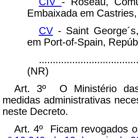
CIV
- Roseau, Com
Embaixada em Castries, 
CV
- Saint George´s
em Port-of-Spain, Repúb
...................................
(NR)
Art. 3º O Ministério da
medidas administrativas nece
neste Decreto.
Art. 4º Ficam revogados o