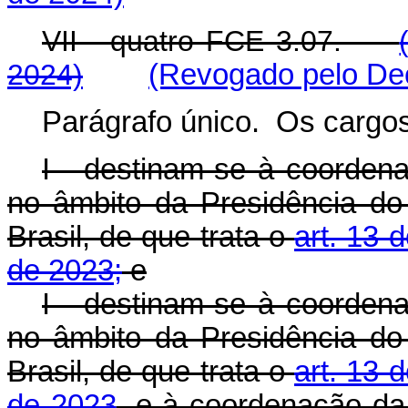
VII - quatro FCE 3.07.
2024)
(Revogado pelo Dec
Parágrafo único. Os cargos
I - destinam-se à coorden
no âmbito da Presidência do
Brasil, de que trata o
art. 13 
de 2023;
e
I - destinam-se à coorden
no âmbito da Presidência do
Brasil, de que trata o
art. 13 
de 2023
, e à coordenação d