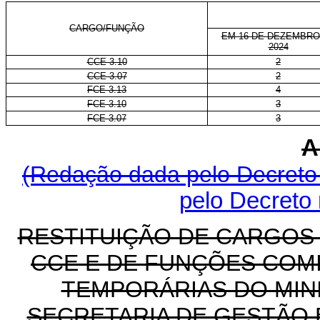
CARGO/FUNÇÃO
EM 16 DE DEZEMBRO
2024
CCE 3.10
2
CCE 3.07
2
FCE 3.13
4
FCE 3.10
3
FCE 3.07
3
A
(Redação dada pelo Decreto 
pelo Decreto 
RESTITUIÇÃO DE CARGOS
CCE E DE FUNÇÕES COMI
TEMPORÁRIAS DO MINI
SECRETARIA DE GESTÃO 