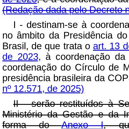
(Redação dada pelo Decreto n
I - destinam-se à coorden
no âmbito da Presidência do
Brasil, de que trata o
art. 13 
de 2023,
à coordenação da 
coordenação do Círculo de M
presidência brasileira da C
nº 12.571, de 2025)
II
-
serão restituídos à S
Ministério da Gestão e da 
forma do
Anexo I
, qu