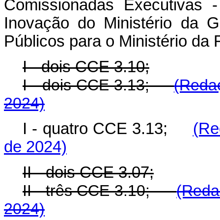
Comissionadas Executivas
-
Inovação do Ministério da 
Públicos para o Ministério da
I - dois CCE 3.10;
I - dois CCE 3.13;
(Redaç
2024)
I - quatro CCE 3.13;
(Re
de 2024)
II - dois CCE 3.07;
II - três CCE 3.10;
(Reda
2024)