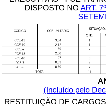
DISPOSTO NO
ART. 7
SETEM
SITUAÇÃO 
CÓDIGO
CCE-UNITÁRIO
QTD.
CCE-13
3,84
1
CCE-10
2,12
1
1,39
CCE-7
-
2,30
FCE-13
-
1,27
FCE-10
3
0,83
FCE-7
4
0,60
FCE-5
2
TOTAL
11
AN
(Incluído pelo Dec
RESTITUIÇÃO DE CARGO