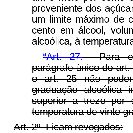
proveniente dos açúcar
um limite máximo de c
cento em álcool, vol
alcoólica, à temperatur
“Art. 27.
Para os 
parágrafo único do art.
o art. 25 não poder
graduação alcoólica 
superior a treze por
temperatura de vinte g
Art. 2º Ficam revogados: