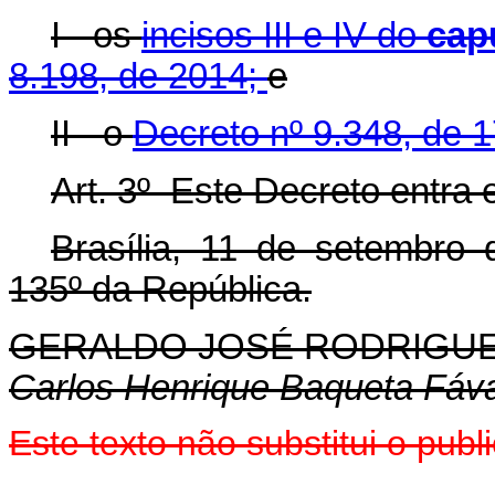
I - os
incisos III e IV do
cap
8.198, de 2014;
e
II - o
Decreto nº 9.348, de 1
Art. 3º Este Decreto entra 
Brasília, 11 de setembro
135º da República.
GERALDO
JOSÉ RODRIGUE
Carlos Henrique Baqueta Fáv
Este texto não substitui o pu