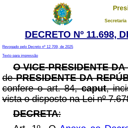
Pres
Secretaria
DECRETO Nº 11.698, 
Revogado pelo Decreto nº 12.709, de 2025
Texto para impressão
O VICE-PRESIDENTE DA
de
PRESIDENTE DA REPÚB
confere o art. 84,
caput
, inc
vista o disposto na Lei nº 7.
DECRETA
: