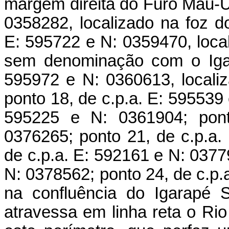
margem direita do Furo Mau-U;
0358282, localizado na foz do
E: 595722 e N: 0359470, loca
sem denominação com o Igar
595972 e N: 0360613, local
ponto 18, de c.p.a. E: 595539 
595225 e N: 0361904; pont
0376265; ponto 21, de c.p.a.
de c.p.a. E: 592161 e N: 0377
N: 0378562; ponto 24, de c.p.
na confluência do Igarapé 
atravessa em linha reta o Rio