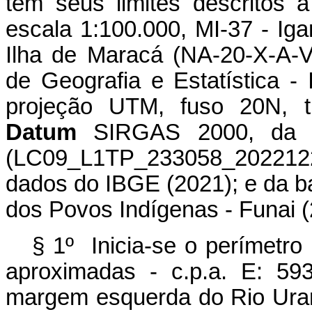
tem seus limites descritos a
escala 1:100.000, MI-37 - Ig
Ilha de Maracá (NA-20-X-A-VI)
de Geografia e Estatística
projeção UTM, fuso 20N, tr
Datum
SIRGAS 2000, da i
(LC09_L1TP_233058_202212
dados do IBGE (2021); e da 
dos Povos Indígenas - Funai (
§ 1º Inicia-se o perímetro
aproximadas - c.p.a. E: 59
margem esquerda do Rio Urar