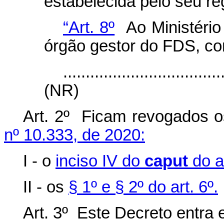
estabelecida pelo seu re
“Art. 8º
Ao Ministério
órgão gestor do FDS, c
...................................
(NR)
Art. 2º Ficam revogados o
nº 10.333, de 2020:
I - o
inciso IV do
caput
do ar
II - os
§ 1º e § 2º do art. 6º.
Art. 3º Este Decreto entra 