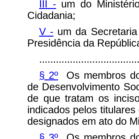
III -
um do Ministéri
Cidadania;
V -
um da Secretaria 
Presidência da Repúblic
...................................
§ 2º
Os membros do 
de Desenvolvimento Soci
de que tratam os incis
indicados pelos titulare
designados em ato do Mi
§ 3º
Os membros do 