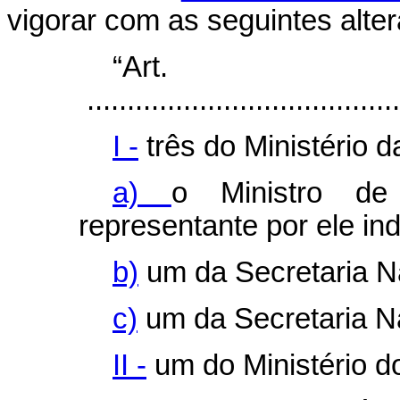
vigorar com as seguintes alte
“Ar
.......................................
I -
três do Ministério d
a)
o Ministro d
representante por ele ind
b)
um da Secretaria Na
c)
um da Secretaria Na
II -
um do Ministério d