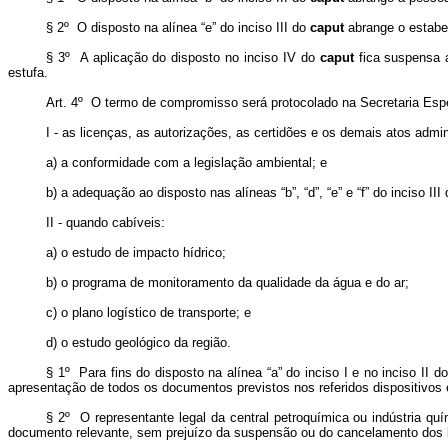
§ 2º O disposto na alínea “e” do inciso III do
caput
abrange o estabel
§ 3º A aplicação do disposto no inciso IV do
caput
fica suspensa 
estufa.
Art. 4º O termo de compromisso será protocolado na Secretaria Espec
I - as licenças, as autorizações, as certidões e os demais atos adm
a) a conformidade com a legislação ambiental; e
b) a adequação ao disposto nas alíneas “b”, “d”, “e” e “f” do inciso III
II - quando cabíveis:
a) o estudo de impacto hídrico;
b) o programa de monitoramento da qualidade da água e do ar;
c) o plano logístico de transporte; e
d) o estudo geológico da região.
§ 1º Para fins do disposto na alínea “a” do inciso I e no inciso II d
apresentação de todos os documentos previstos nos referidos dispositivos
§ 2º O representante legal da central petroquímica ou indústria q
documento relevante, sem prejuízo da suspensão ou do cancelamento dos b