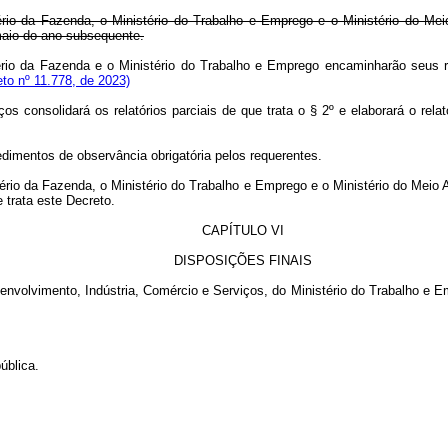
tério da Fazenda, o Ministério do Trabalho e Emprego e o Ministério do Me
maio do ano subsequente.
ério da Fazenda e o Ministério do Trabalho e Emprego encaminharão seus rel
to nº 11.778, de 2023)
s consolidará os relatórios parciais de que trata o § 2º e elaborará o rela
edimentos de observância obrigatória pelos requerentes.
stério da Fazenda, o Ministério do Trabalho e Emprego e o Ministério do Mei
trata este Decreto.
CAPÍTULO VI
DISPOSIÇÕES FINAIS
senvolvimento, Indústria, Comércio e Serviços, do Ministério do Trabalho e 
ública.