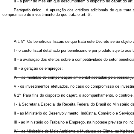
II - a partir do mês em que descumprirem o disposto no
caput
do art.
Parágrafo único. A apuração dos créditos adicionais de que trata
compromisso de investimento de que trata o art. 6º.
Art. 9º Os benefícios fiscais de que trata este Decreto serão objeto
I - o custo fiscal detalhado por beneficiário e por produto sujeito aos 
II - a avaliação dos efeitos sobre a competitividade do setor benefi
III - a geração de empregos;
IV - as medidas de compensação ambiental adotadas pela pessoa jurí
V - os investimentos efetuados, no caso do compromisso de investime
§ 1º Para fins do disposto no
caput
, o acompanhamento, o controle, 
I - à Secretaria Especial da Receita Federal do Brasil do Ministério 
II - ao Ministério do Desenvolvimento, Indústria, Comércio e Serviço
III - ao Ministério do Trabalho e Emprego, na hipótese prevista no inc
IV - ao Ministério do Meio Ambiente e Mudança do Clima, na hipótese