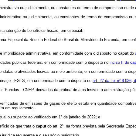
nistrativa ou judicialmente, ou constantes do termo de compromisso ou de a
dministrativa ou judicialmente, ou constantes de termo de compromisso o
manutenção de benefícios fiscais, em especial:
retaria Especial da Receita Federal do Brasil do Ministério da Fazenda, em c
de improbidade administrativa, em conformidade com o disposto no
caput
do
entidades públicas federais, em conformidade com o disposto no
inciso II do
ca
 condutas e atividades lesivas ao meio ambiente, em conformidade com o dis
 Serviço - FGTS, em conformidade com o disposto no
art. 27 da Lei nº 8.036,
sas Punidas - CNEP, derivados da prática de atos lesivos à administração pú
ções verificadas de emissões de gases de efeito estufa em quantidade compatí
sta em regulamento;
al ou superior ao verificado em 1º de janeiro de 2022; e
efício de que trata o
caput
do art. 2º, na forma prevista pela Secretaria Espe
jurídica requerente e o seu sócio majoritário.