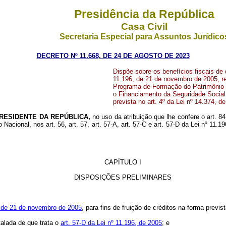
Presidência da República
Casa Civil
Secretaria Especial para Assuntos Jurídico
DECRETO Nº 11.668, DE 24 DE AGOSTO DE 2023
Dispõe sobre os benefícios fiscais de qu
11.196, de 21 de novembro de 2005, re
Programa de Formação do Patrimônio d
o Financiamento da Seguridade Social
prevista no art. 4º da Lei nº 14.374, d
RESIDENTE DA REPÚBLICA,
no uso da atribuição que lhe confere o art. 8
o Nacional, nos art. 56, art. 57, art. 57-A, art. 57-C e art. 57-D da Lei nº 11
CAPÍTULO I
DISPOSIÇÕES PRELIMINARES
6, de 21 de novembro de 2005,
para fins de fruição de créditos na forma previs
alada de que trata o
art. 57-D da Lei nº 11.196, de 2005
; e