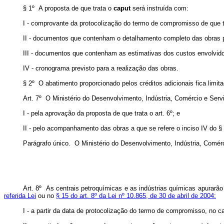
§ 1º A proposta de que trata o
caput
será instruída com:
I - comprovante da protocolização do termo de compromisso de que tr
II - documentos que contenham o detalhamento completo das obras p
III - documentos que contenham as estimativas dos custos envolvido
IV - cronograma previsto para a realização das obras.
§ 2º O abatimento proporcionado pelos créditos adicionais fica limi
Art. 7º O Ministério do Desenvolvimento, Indústria, Comércio e Servi
I - pela aprovação da proposta de que trata o art. 6º; e
II - pelo acompanhamento das obras a que se refere o inciso IV do § 1
Parágrafo único. O Ministério do Desenvolvimento, Indústria, Comé
Art. 8º As centrais petroquímicas e as indústrias químicas apurarão
referida Lei
ou no
§ 15 do art. 8º da Lei nº 10.865, de 30 de abril de 2004:
I - a partir da data de protocolização do termo de compromisso, no 