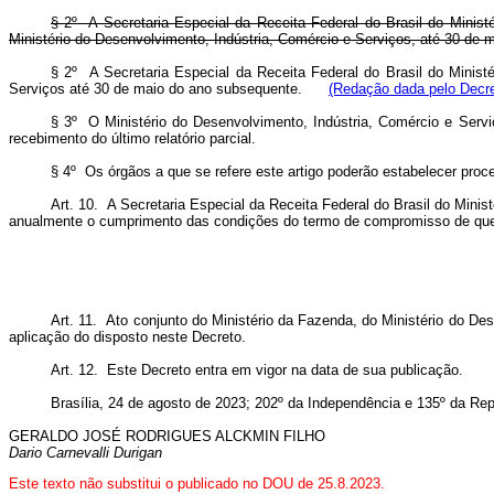
§ 2º A Secretaria Especial da Receita Federal do Brasil do Minis
Ministério do Desenvolvimento, Indústria, Comércio e Serviços, até 30 de 
§ 2º A Secretaria Especial da Receita Federal do Brasil do Minist
Serviços até 30 de maio do ano subsequente.
(Redação dada pelo Decre
§ 3º O Ministério do Desenvolvimento, Indústria, Comércio e Serviço
recebimento do último relatório parcial.
§ 4º Os órgãos a que se refere este artigo poderão estabelecer proc
Art. 10. A Secretaria Especial da Receita Federal do Brasil do Mini
anualmente o cumprimento das condições do termo de compromisso de que 
Art. 11. Ato conjunto do Ministério da Fazenda, do Ministério do De
aplicação do disposto neste Decreto.
Art. 12. Este Decreto entra em vigor na data de sua publicação.
Brasília, 24 de agosto de 2023; 202º da Independência e 135º da Rep
GERALDO
JOSÉ RODRIGUES ALCKMIN FILHO
D
ario Carnevalli Durigan
Este texto não substitui o publicado no DOU de 25.8.2023.