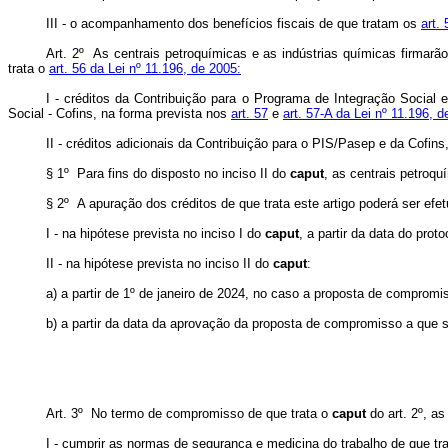
III - o acompanhamento dos benefícios fiscais de que tratam os
art. 
Art. 2º As centrais petroquímicas e as indústrias químicas firmar
trata o
art. 56 da Lei nº 11.196, de 2005:
I - créditos da Contribuição para o Programa de Integração Social
Social - Cofins, na forma prevista nos
art. 57
e
art. 57-A da Lei nº 11.196, d
II - créditos adicionais da Contribuição para o PIS/Pasep e da Cofins
§ 1º Para fins do disposto no inciso II do
caput
, as centrais petroq
§ 2º A apuração dos créditos de que trata este artigo poderá ser efe
I - na hipótese prevista no inciso I do
caput
,
a partir da data do pro
II - na hipótese prevista no inciso II do
caput
:
a) a partir de 1º de janeiro de 2024, no caso a proposta de compromi
b) a partir da data da aprovação da proposta de compromisso a que s
Art. 3º No termo de compromisso de que trata o
caput
do art. 2º, a
I - cumprir as normas de segurança e medicina do trabalho de que tr