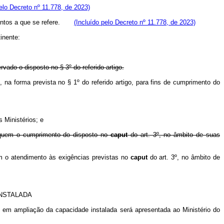
pelo Decreto nº 11.778, de 2023)
cumentos a que se refere.
(Incluído pelo Decreto nº 11.778, de 2023)
inente:
ervado o disposto no § 3º do referido artigo.
, na forma prevista no § 1º do referido artigo, para fins de cumprimento do
 Ministérios; e
ifiquem o cumprimento do disposto no
caput
do art. 3º, no âmbito de suas
uem o atendimento às exigências previstas no
caput
do art. 3º, no âmbito de
NSTALADA
o em ampliação da capacidade instalada será apresentada ao Ministério do