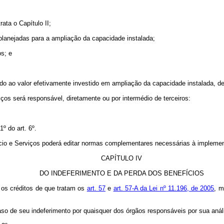
ata o Capítulo II;
lanejadas para a ampliação da capacidade instalada;
s; e
tado ao valor efetivamente investido em ampliação da capacidade instalada,
ços será responsável, diretamente ou por intermédio de terceiros:
º do art. 6º.
rcio e Serviços poderá editar normas complementares necessárias à implemen
CAPÍTULO IV
DO INDEFERIMENTO E DA PERDA DOS BENEFÍCIOS
 os créditos de que tratam os
art. 57
e
art. 57-A da Lei nº 11.196, de 2005
, m
caso de seu indeferimento por quaisquer dos órgãos responsáveis por sua anál