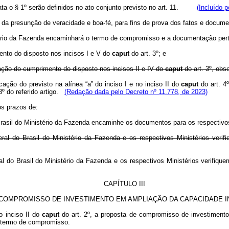
rata o § 1º serão definidos no ato conjunto previsto no art. 11.
(Incluído 
rá da presunção de veracidade e boa-fé, para fins de prova dos fatos e do
stério da Fazenda encaminhará o termo de compromisso e a documentação pert
mento do disposto nos incisos I e V do
caput
do art. 3º; e
cação do cumprimento do disposto nos incisos II e IV do
caput
do art. 3º, obs
ação do previsto na alínea “a” do inciso I e no inciso II do
caput
do art. 4º
3º do referido artigo.
(Redação dada pelo Decreto nº 11.778, de 2023)
os prazos de:
o Brasil do Ministério da Fazenda encaminhe os documentos para os respectivos
deral do Brasil do Ministério da Fazenda e os respectivos Ministérios ver
ral do Brasil do Ministério da Fazenda e os respectivos Ministérios verifiq
CAPÍTULO III
COMPROMISSO DE INVESTIMENTO EM AMPLIAÇÃO DA CAPACIDADE I
o inciso II do
caput
do art. 2º, a proposta de compromisso de investiment
o termo de compromisso.