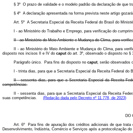
§ 3º O prazo de validade e o modelo padrão da declaração de que t
§ 4º A declaração apresentada na forma prevista neste artigo goza
Art. 5º A Secretaria Especial da Receita Federal do Brasil do Mini
I - ao Ministério do Trabalho e Emprego, para verificação do cumpri
II - ao Ministério do Meio Ambiente e Mudança do Clima, para verifi
II - ao Ministério do Meio Ambiente e Mudança do Clima, para verific
disposto nos incisos II e IV do
caput
do art. 3º, observado o disposto no § 
Parágrafo único. Para fins do disposto no
caput
, serão observados 
I - trinta dias, para que a Secretaria Especial da Receita Federal d
II - sessenta dias, para que a Secretaria Especial da Receita Fe
competências.
II - sessenta dias, para que a Secretaria Especial da Receita Fede
suas competências.
(Redação dada pelo Decreto nº 11.778, de 2023)
DO 
Art. 6º Para fins de apuração dos créditos adicionais de que trata 
Desenvolvimento, Indústria, Comércio e Serviços após a protocolização d