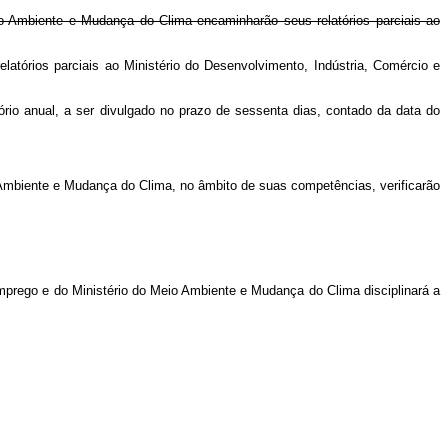
io Ambiente e Mudança do Clima encaminharão seus relatórios parciais ao
atórios parciais ao Ministério do Desenvolvimento, Indústria, Comércio e
tório anual, a ser divulgado no prazo de sessenta dias, contado da data do
o Ambiente e Mudança do Clima, no âmbito de suas competências, verificarão
Emprego e do Ministério do Meio Ambiente e Mudança do Clima disciplinará a