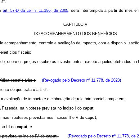
 3º.
 o
art. 57-D da Lei nº 11.196, de 2005,
será interrompida a partir do mês e
CAPÍTULO V
DO ACOMPANHAMENTO DOS BENEFÍCIOS
 de acompanhamento, controle e avaliação de impacto, com a disponibilização a
benefícios fiscais;
ciado, sobre os preços e sobre os investimentos, exceto aqueles efetuados na 
dica beneficiária; e
(Revogado pelo Decreto nº 11.778, de 2023)
nto de que trata o art. 6º.
a avaliação de impacto e a elaboração de relatório parcial competem:
da Fazenda, na hipótese prevista no inciso I do
caput
;
s, nas hipóteses previstas nos incisos II e V do
caput
;
iso III do
caput
; e
 prevista no inciso IV do
caput
.
(Revogado pelo Decreto nº 11.778, de 