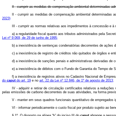
II - cumprir as medidas de compensação ambiental determinadas admi
II - cumprir as medidas de compensação ambiental determinadas a
2023)
III - cumprir as normas relativas aos impedimentos à concessão e à 
a) a regularidade fiscal quanto aos tributos administrados pela Sec
Lei nº 9.069, de 29 de junho de 1995;
b) a inexistência de sentenças condenatórias decorrentes de ações 
c) a inexistência de registro de créditos não quitados de órgãos e 
d) a inexistência de sanções penais e administrativas derivadas de
e) a inexistência de débitos com o Fundo de Garantia do Tempo de
f) a inexistência de registros ativos no Cadastro Nacional de Empre
do
caput
do art. 19
e no
art. 22 da Lei nº 12.846, de 1º de agosto de 2013;
IV - adquirir e retirar de circulação certificados relativos a redu
pelas emissões de carbono decorrentes de suas atividades, na forma previ
V - manter em seus quadros funcionais quantitativo de empregados igu
VI - informar periodicamente o custo fiscal por produto sujeito ao ben
§ 1º O disposto na alínea “b” do inciso III do
caput
abrange a pessoa 