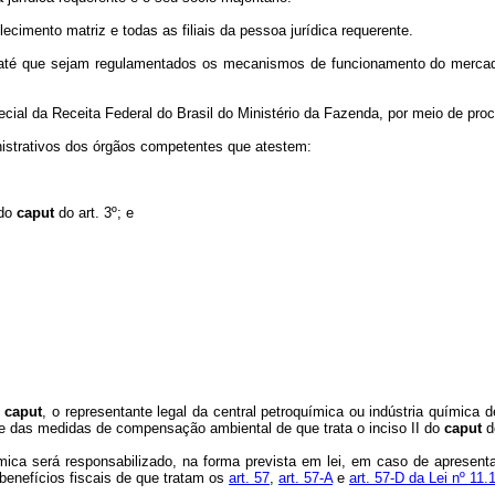
ecimento matriz e todas as filiais da pessoa jurídica requerente.
até que sejam regulamentados os mecanismos de funcionamento do mercado 
ial da Receita Federal do Brasil do Ministério da Fazenda, por meio de proc
inistrativos dos órgãos competentes que atestem:
 do
caput
do art. 3º; e
o
caput
, o representante legal da central petroquímica ou indústria químic
 e das medidas de compensação ambiental de que trata o inciso II do
caput
d
uímica será responsabilizado, na forma prevista em lei, em caso de aprese
enefícios fiscais de que tratam os
art. 57
,
art. 57-A
e
art. 57-D da Lei nº 11.