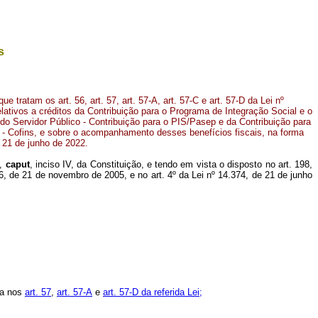
s
e tratam os art. 56, art. 57, art. 57-A, art. 57-C e art. 57-D da Lei nº
lativos a créditos da Contribuição para o Programa de Integração Social e o
o Servidor Público - Contribuição para o PIS/Pasep e da Contribuição para
 - Cofins, e sobre o acompanhamento desses benefícios fiscais, na forma
e 21 de junho de 2022.
4,
caput
, inciso IV, da Constituição, e tendo em vista o disposto no art. 198,
.196, de 21 de novembro de 2005, e no art. 4º da Lei nº 14.374, de 21 de junho
ta nos
art. 57
,
art. 57-A
e
art. 57-D da referida Lei;