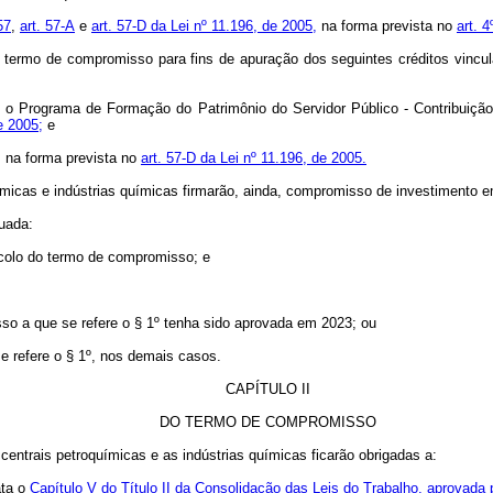
57
,
art. 57-A
e
art. 57-D da Lei nº 11.196, de 2005,
na forma prevista no
art. 
ão termo de compromisso para fins de apuração dos seguintes créditos vincu
 e o Programa de Formação do Patrimônio do Servidor Público - Contribuiç
e 2005;
e
, na forma prevista no
art. 57-D da Lei nº 11.196, de 2005.
uímicas e indústrias químicas firmarão, ainda, compromisso de investimento e
tuada:
tocolo do termo de compromisso; e
sso a que se refere o § 1º tenha sido aprovada em 2023; ou
e refere o § 1º, nos demais casos.
CAPÍTULO II
DO TERMO DE COMPROMISSO
s centrais petroquímicas e as indústrias químicas ficarão obrigadas a:
ata o
Capítulo V do Título II da Consolidação das Leis do Trabalho, aprovada 