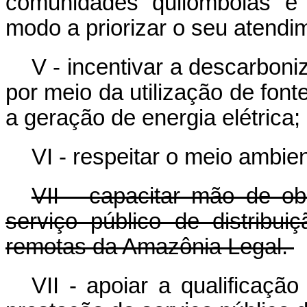
comunidades quilombolas e 
modo a priorizar o seu atendi
V - incentivar a descarbon
por meio da utilização de font
a geração de energia elétrica;
VI - respeitar o meio ambie
VII - capacitar mão de ob
serviço público de distribui
remotas da Amazônia Legal.
VII - apoiar a qualificaçã