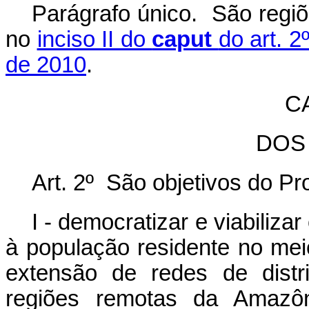
Parágrafo único. São regiõ
no
inciso II do
caput
do art. 2
de 2010
.
CA
DOS
Art. 2º São objetivos do P
I - democratizar e viabiliza
à população residente no meio
extensão de redes de distr
regiões remotas da Amazôn