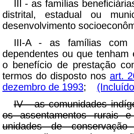
III - as famílias beneficiá
distrital, estadual ou mu
desenvolvimento socioeconôm
III-A - as famílias com
dependentes ou que tenham 
o benefício de prestação con
termos do disposto nos
art. 
dezembro de 1993
;
(Incluíd
IV - as comunidades indíg
os assentamentos rurais e
unidades de conservação 