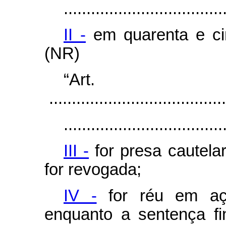
...................................
II -
em quarenta e ci
(NR)
“Ar
.......................................
...................................
III -
for presa cautela
for revogada;
IV -
for réu em açã
enquanto a sentença fi