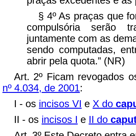
praças excedentes e às
§ 4º As praças que fo
compulsória serão tr
juntamente com as dema
sendo computadas, entr
abrir pela quota.” (NR)
Art. 2º Ficam revogados o
nº 4.034, de 2001
:
I - os
incisos VI
e
X do
cap
II - os
incisos I
e
II do
capu
Art. 3º Este Decreto entra 