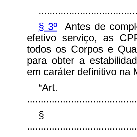
...................................
§ 3º
Antes de comple
efetivo serviço, as C
todos os Corpos e Qua
para obter a estabilid
em caráter definitivo na
“Ar
........................................
§
........................................