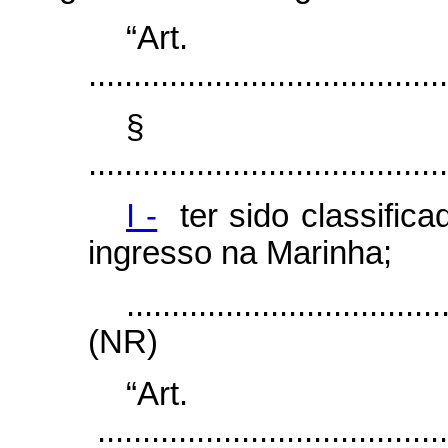
“Ar
........................................
§
........................................
I -
ter sido classific
ingresso na Marinha;
...................................
(NR)
“Ar
.......................................