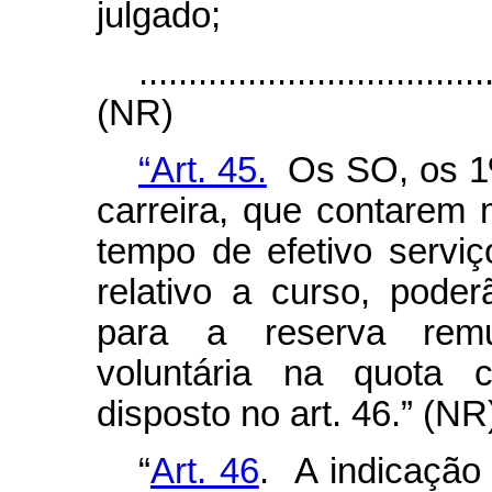
julgado;
...................................
(NR)
“Art. 45.
Os SO, os 1º
carreira, que contarem 
tempo de efetivo servi
relativo a curso, poder
para a reserva remu
voluntária na quota 
disposto no art. 46.” (NR
“
Art. 46
. A indicação