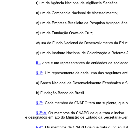
t) um da Agência Nacional de Vigilância Sanitária;
u) um da Companhia Nacional de Abastecimento;
v) um da Empresa Brasileira de Pesquisa Agropecuária
x) um da Fundação Oswaldo Cruz;
w) um do Fundo Nacional de Desenvolvimento da Educ
y) um do Instituto Nacional de Colonização e Reforma A
II -
vinte e um
representantes de entidades da socied
ad
§ 1º
Um representante de cada uma das seguintes entid
a) Banco Nacional de Desenvolvimento Econômico e So
b) Fundação Banco do Brasil.
§ 2º
Cada membro da CNAPO terá um suplente, que o s
§ 3º-A
Os membros da CNAPO de que trata o inciso I
e designados em ato do Ministro de Estado da Secretaria-Ger
§ 4º
Os membros da CNAPO de que trata o inciso II 