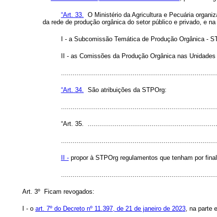
“Art. 33.
O Ministério da Agricultura e Pecuária organi
da rede de produção orgânica do setor público e privado, e n
I - a Subcomissão Temática de Produção Orgânica - S
II - as Comissões da Produção Orgânica nas Unidades d
..............................................................................
“Art. 34.
São atribuições da STPOrg:
..............................................................................
“Art. 35. ...................................................................
................................................................................
II -
propor à STPOrg regulamentos que tenham por finali
..............................................................................
Art. 3º Ficam revogados:
I - o
art. 7º do Decreto nº 11.397, de 21 de janeiro de 2023
, na parte 