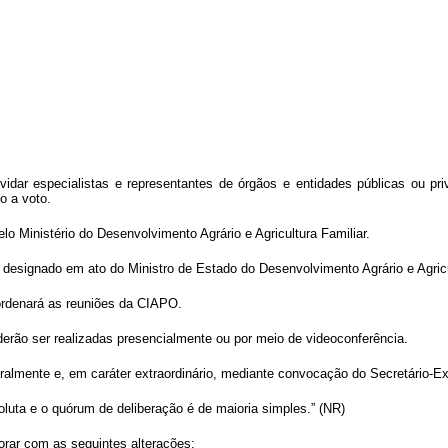
dar especialistas e representantes de órgãos e entidades públicas ou pri
o a voto.
o Ministério do Desenvolvimento Agrário e Agricultura Familiar
.
e designado em
ato do Ministro de Estado do Desenvolvimento Agrário e Agricu
ordenará as reuniões da CIAPO.
oderão ser realizadas presencialmente ou por meio de videoconferência.
tralmente e, em caráter extraordinário, mediante convocação do Secretário-Ex
uta e o quórum de deliberação é de maioria simples.” (NR)
orar com as seguintes alterações: