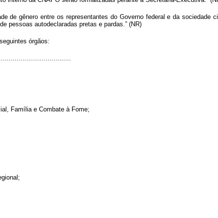
 de gênero entre os representantes do Governo federal e da sociedade civ
de pessoas autodeclaradas pretas e pardas.” (NR)
eguintes órgãos:
.....................................
ial, Família e Combate à Fome;
gional;