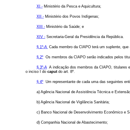
XI -
Ministério da Pesca e Aquicultura;
XII -
Ministério dos Povos Indígenas;
XIII -
Ministério da Saúde; e
XIV -
Secretaria-Geral da Presidência da República.
§ 1º-A
Cada membro da CIAPO terá um suplente, que o
§ 2º
Os membros da CIAPO serão indicados pelos titula
§ 3º-A
A indicação dos membros da CIAPO, titulares e 
o inciso I do
caput
do art. 8º.
§ 4º
Um representante de cada uma das seguintes entida
a) Agência Nacional de Assistência Técnica e Extensão
b) Agência Nacional de Vigilância Sanitária;
c) Banco Nacional de Desenvolvimento Econômico e So
d) Companhia Nacional de Abastecimento;