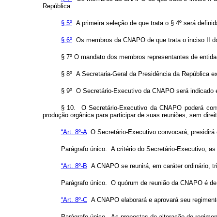
República
.
§ 5º
A primeira seleção de que trata o § 4º será defini
§ 6º
Os membros
da CNAPO de que trata o inciso II 
§ 7º O mandato dos membros representantes de entida
§ 8º A Secretaria-Geral da Presidência da República e
§ 9º O Secretário-Executivo da CNAPO será indicado 
§ 10. O Secretário-Executivo da
CNAPO poderá convi
produção orgânica
para participar de suas reuniões, sem direit
“Art. 8º-A
O Secretário-Executivo convocará, presidir
Parágrafo único. A critério do Secretário-Executivo, a
“Art. 8º-B
A CNAPO se reunirá, em caráter ordinário, tr
Parágrafo único. O quórum de reunião da CNAPO é de m
“Art. 8º-C
A CNAPO elaborará e aprovará seu regimento i
Parágrafo único. As propostas de alteração do regimen