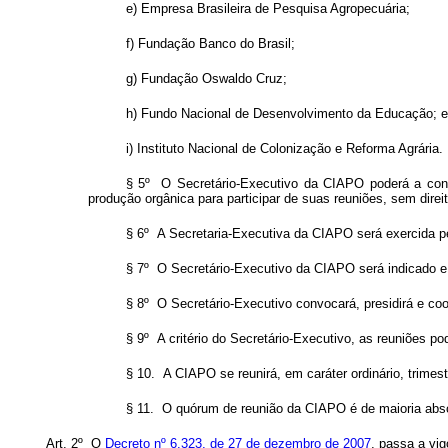
e) Empresa Brasileira de Pesquisa Agropecuária;
f) Fundação Banco do Brasil;
g) Fundação Oswaldo Cruz;
h) Fundo Nacional de Desenvolvimento da Educação; e
i) Instituto Nacional de Colonização e Reforma Agrária.
§ 5º O Secretário-Executivo
da CIAPO poderá a convi
produção orgânica
para participar de suas reuniões, sem direit
§ 6º
A Secretaria-Executiva da CIAPO será exercida pel
§ 7º O Secretário-Executivo da CIAPO será indicado 
§ 8º O Secretário-Executivo convocará, presidirá e co
§ 9º A critério do Secretário-Executivo, as reuniões p
§ 10. A CIAPO se reunirá, em caráter ordinário, trimes
§ 11. O quórum de reunião da CIAPO é de maioria absol
Art. 2º O
Decreto nº 6.323, de 27 de dezembro de 2007
, passa a vig