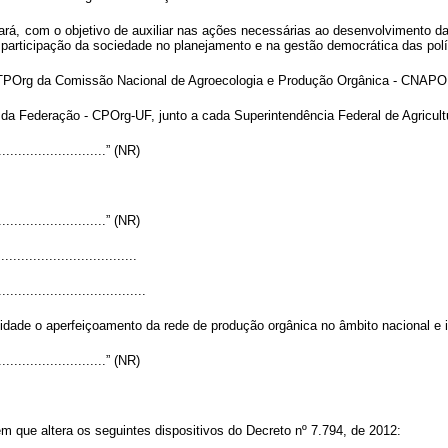
zará, com o objetivo de auxiliar nas ações necessárias ao desenvolvimento d
a participação da sociedade no planejamento e na gestão democrática das polí
TPOrg da Comissão Nacional de Agroecologia e Produção Orgânica - CNAPO,
a Federação - CPOrg-UF, junto a cada Superintendência Federal de Agricult
.............................” (NR)
.............................” (NR)
..................................
.....................................
dade o aperfeiçoamento da rede de produção orgânica no âmbito nacional e i
.............................” (NR)
em que altera os seguintes dispositivos do Decreto nº 7.794, de 2012: