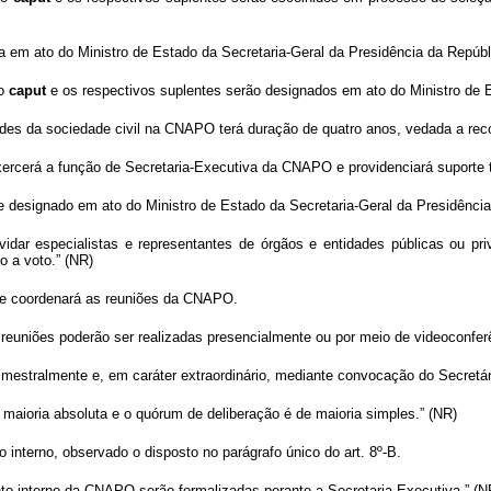
da em ato do Ministro de Estado da Secretaria-Geral da Presidência da Repúbli
do
caput
e os respectivos suplentes
serão designados em ato do Ministro de E
des da sociedade civil na CNAPO terá duração de quatro anos
, vedada a re
xercerá a função de Secretaria-Executiva da CNAPO e providenciará suporte 
e designado em ato do Ministro
de Estado da Secretaria-Geral da Presidênci
dar especialistas e representantes de órgãos e entidades públicas ou pri
o a voto.” (NR)
á e coordenará as reuniões da CNAPO.
s reuniões poderão ser realizadas presencialmente ou por meio de videoconfer
imestralmente e, em caráter extraordinário, mediante convocação do Secretári
aioria absoluta e o quórum de deliberação é de maioria simples.” (NR)
nterno, observado o disposto no parágrafo único do art. 8º-B.
to interno da CNAPO serão formalizadas perante a Secretaria-Executiva.” (N