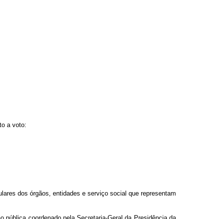
to a voto
:
tulares dos órgãos, entidades e serviço social que representam
o pública coordenado pela Secretaria-Geral da Presidência da