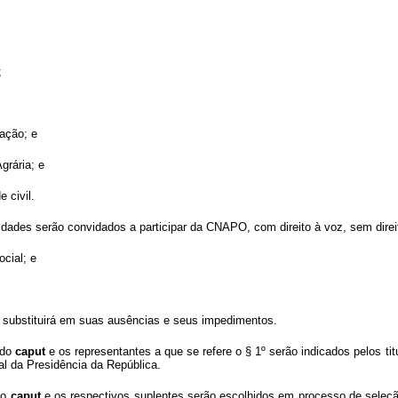
;
ação; e
grária; e
e civil.
ades serão convidados a participar da CNAPO, com direito à voz, sem direi
cial; e
ubstituirá em suas ausências e seus impedimentos.
 do
caput
e os representantes a que se refere o § 1º serão indicados pelos ti
al da Presidência da República
.
do
caput
e os respectivos suplentes serão escolhidos em processo de seleçã