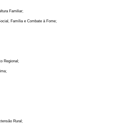
ltura Familiar;
Social, Família e Combate à Fome;
o Regional;
ima;
xtensão Rural;