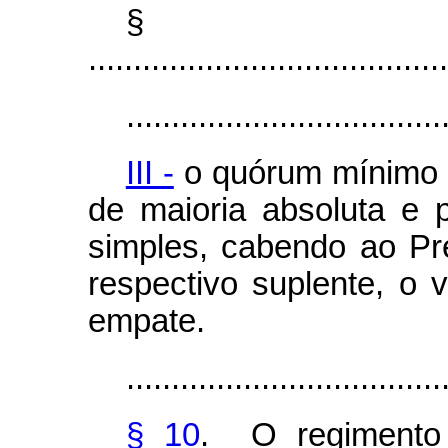
§
........................................
...................................
III -
o quórum mínimo p
de maioria absoluta e 
simples, cabendo ao Pr
respectivo suplente, o
empate.
...................................
§ 10
. O regimento 