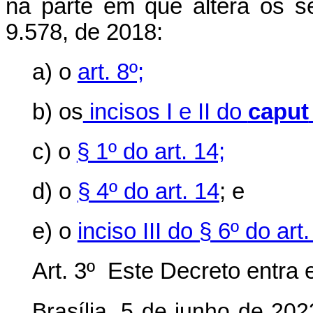
na parte em que altera os se
9.578, de 2018:
a) o
art. 8º;
b) os
incisos I e II do
caput
c) o
§ 1º do art. 14;
d) o
§ 4º do art. 14
; e
e) o
inciso III do § 6º do art.
Art. 3º Este Decreto entra 
Brasília, 5 de junho de 20