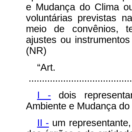
e Mudança do Clima ou
voluntárias previstas n
meio de convênios, te
ajustes ou instrumentos
(NR)
“Ar
.......................................
I -
dois representa
Ambiente e Mudança do C
II -
um representante, 