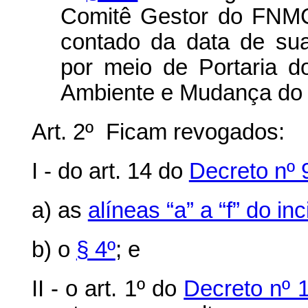
Comitê Gestor do FNMC
contado da data de sua
por meio de Portaria d
Ambiente e Mudança do 
Art. 2º Ficam revogados:
I - do art. 14 do
Decreto nº 
a) as
alíneas “a” a “f” do in
b) o
§ 4º
; e
II - o art. 1º do
Decreto nº 