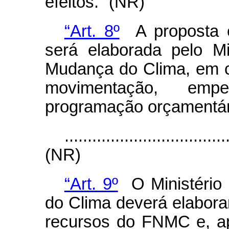
efeitos.” (NR)
“Art. 8º
A proposta o
será elaborada pelo M
Mudança do Clima, em c
movimentação, em
programação orçamentári
...................................
(NR)
“Art. 9º
O Ministério
do Clima deverá elabora
recursos do FNMC e, a