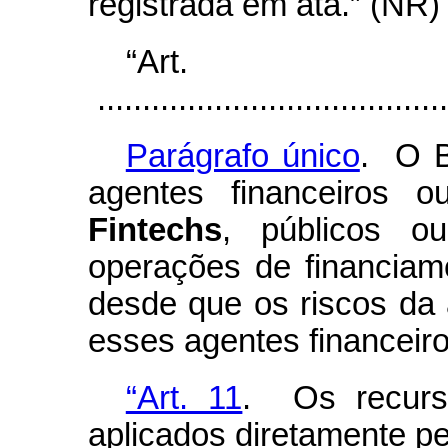
registrada em ata.” (NR)
“Ar
.......................................
Parágrafo único
. O B
agentes financeiros 
Fintechs
, públicos o
operações de financia
desde que os riscos da
esses agentes financeiro
“Art. 11
. Os recurs
aplicados diretamente pe