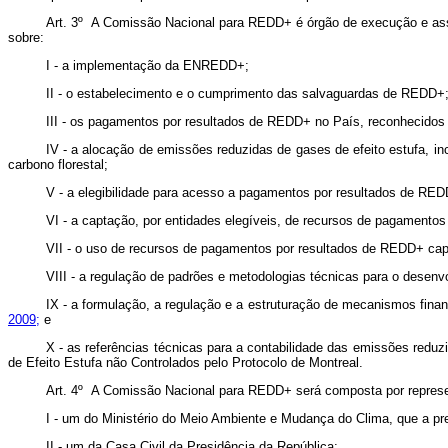
Art. 3º A Comissão Nacional para REDD+ é órgão de execução e asses
sobre:
I - a implementação da ENREDD+;
II - o estabelecimento e o cumprimento das salvaguardas de REDD+
III - os pagamentos por resultados de REDD+ no País, reconhecid
IV - a alocação de emissões reduzidas de gases de efeito estufa, in
carbono florestal;
V - a elegibilidade para acesso a pagamentos por resultados de RED
VI - a captação, por entidades elegíveis, de recursos de pagamento
VII - o uso de recursos de pagamentos por resultados de REDD+ capt
VIII - a regulação de padrões e metodologias técnicas para o desen
IX - a formulação, a regulação e a estruturação de mecanismos fin
2009;
e
X - as referências técnicas para a contabilidade das emissões red
de Efeito Estufa não Controlados pelo Protocolo de Montreal.
Art. 4º A Comissão Nacional para REDD+ será composta por represe
I - um do Ministério do Meio Ambiente e Mudança do Clima, que a pre
II - um da Casa Civil da Presidência da República;