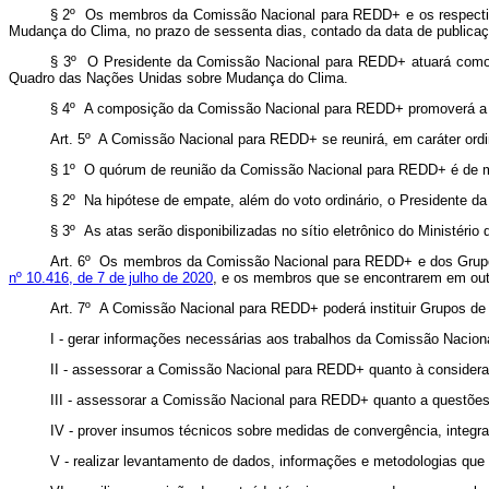
§ 2º Os membros da Comissão Nacional para REDD+ e os respectivos
Mudança do Clima, no prazo de sessenta dias, contado da data de publicaç
§ 3º O Presidente da Comissão Nacional para REDD+ atuará como po
Quadro das Nações Unidas sobre Mudança do Clima.
§ 4º A composição da Comissão Nacional para REDD+ promoverá a div
Art. 5º A Comissão Nacional para REDD+ se reunirá, em caráter ordi
§ 1º O quórum de reunião da Comissão Nacional para REDD+ é de ma
§ 2º Na hipótese de empate, além do voto ordinário, o Presidente d
§ 3º As atas serão disponibilizadas no sítio eletrônico do Ministéri
Art. 6º Os membros da Comissão Nacional para REDD+ e dos Grupos 
nº 10.416, de 7 de julho de 2020
, e os membros que se encontrarem em outro
Art. 7º A Comissão Nacional para REDD+ poderá instituir Grupos de 
I - gerar informações necessárias aos trabalhos da Comissão Nacio
II - assessorar a Comissão Nacional para REDD+ quanto à consider
III - assessorar a Comissão Nacional para REDD+ quanto a questões 
IV - prover insumos técnicos sobre medidas de convergência, integra
V - realizar levantamento de dados, informações e metodologias que