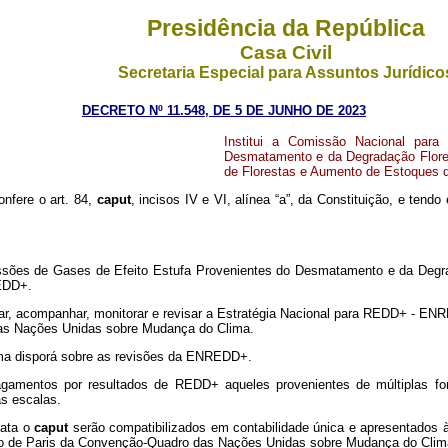
Presidência da República
Casa Civil
Secretaria Especial para Assuntos Jurídico
DECRETO Nº 11.548, DE 5 DE JUNHO DE 2023
Institui a Comissão Nacional par
Desmatamento e da Degradação Flores
de Florestas e Aumento de Estoques 
onfere o art. 84,
caput
, incisos IV e VI, alínea “a”, da Constituição, e tend
issões de Gases de Efeito Estufa Provenientes do Desmatamento e da Degra
REDD+.
, acompanhar, monitorar e revisar a Estratégia Nacional para REDD+ - ENR
as Nações Unidas sobre Mudança do Clima.
ima disporá sobre as revisões da ENREDD+.
agamentos por resultados de REDD+ aqueles provenientes de múltiplas f
as escalas.
rata o
caput
serão compatibilizados em contabilidade única e apresentados
o de Paris da Convenção-Quadro das Nações Unidas sobre Mudança do Clim