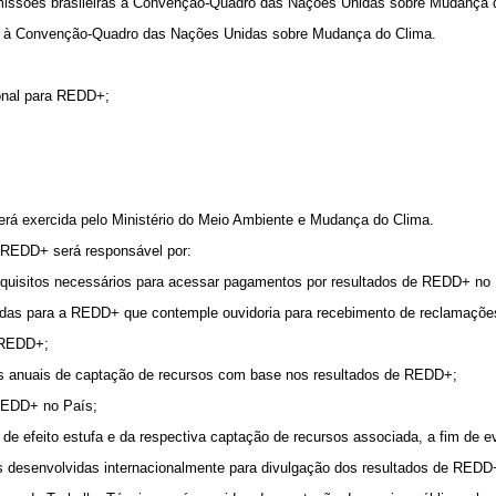
ubmissões brasileiras à Convenção-Quadro das Nações Unidas sobre Mudança 
ras à Convenção-Quadro das Nações Unidas sobre Mudança do Clima.
ional para REDD+;
rá exercida pelo Ministério do Meio Ambiente e Mudança do Clima.
 REDD+ será responsável por:
s requisitos necessários para acessar pagamentos por resultados de REDD+ no
ardas para a REDD+ que contemple ouvidoria para recebimento de reclamaçõ
a REDD+;
tes anuais de captação de recursos com base nos resultados de REDD+;
 REDD+ no País;
e efeito estufa e da respectiva captação de recursos associada, a fim de evi
icas desenvolvidas internacionalmente para divulgação dos resultados de RED