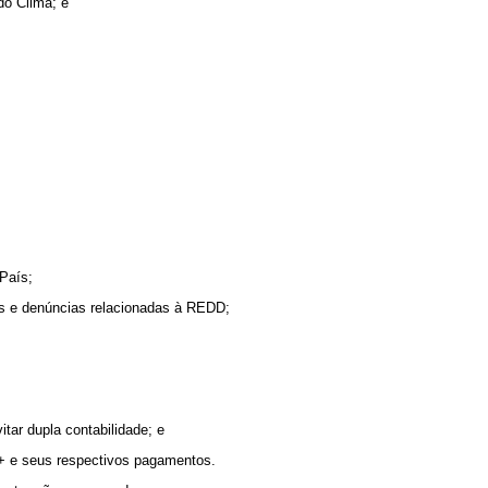
do Clima; e
 País;
es e denúncias relacionadas à REDD;
tar dupla contabilidade; e
D+ e seus respectivos pagamentos.