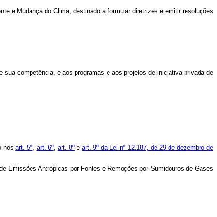
e e Mudança do Clima, destinado a formular diretrizes e emitir resoluções
de sua competência, e aos programas e aos projetos de iniciativa privada de
to nos
art. 5º
,
art. 6º
,
art. 8º
e
art. 9º da Lei nº 12.187, de 29 de dezembro de
iro de Emissões Antrópicas por Fontes e Remoções por Sumidouros de Gases