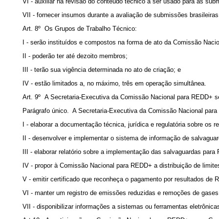
VI - auxiliar na revisão do conteúdo técnico a ser usado para as s
VII - fornecer insumos durante a avaliação de submissões brasilei
Art. 8º Os Grupos de Trabalho Técnico:
I - serão instituídos e compostos na forma de ato da Comissão Nac
II - poderão ter até dezoito membros;
III - terão sua vigência determinada no ato de criação; e
IV - estão limitados a, no máximo, três em operação simultânea.
Art. 9º A Secretaria-Executiva da Comissão Nacional para REDD+ se
Parágrafo único. A Secretaria-Executiva da Comissão Nacional para
I - elaborar a documentação técnica, jurídica e regulatória sobre o
II - desenvolver e implementar o sistema de informação de salvagu
III - elaborar relatório sobre a implementação das salvaguardas par
IV - propor à Comissão Nacional para REDD+ a distribuição de limi
V - emitir certificado que reconheça o pagamento por resultados de
VI - manter um registro de emissões reduzidas e remoções de gases d
VII - disponibilizar informações a sistemas ou ferramentas eletrôn