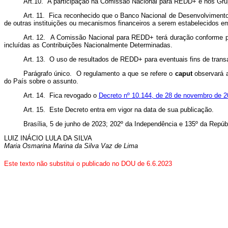
Art.10. A participação na Comissão Nacional para REDD+ e nos Grup
Art. 11. Fica reconhecido que o Banco Nacional de Desenvolviment
de outras instituições ou mecanismos financeiros a serem estabelecidos
Art. 12. A Comissão Nacional para REDD+ terá duração conforme 
incluídas as Contribuições Nacionalmente Determinadas.
Art. 13. O uso de resultados de REDD+ para eventuais fins de tran
Parágrafo único. O regulamento a que se refere o
caput
observará a
do País sobre o assunto.
Art. 14. Fica revogado o
Decreto nº 10.144, de 28 de novembro de 2
Art. 15. Este Decreto entra em vigor na data de sua publicação.
Brasília, 5 de junho de 2023; 202º da Independência e 135º da Repúb
LUIZ INÁCIO LULA DA SILVA
Maria Osmarina Marina da Silva Vaz de Lima
Este texto não substitui o publicado no DOU de 6.6.2023