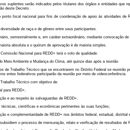
 suplentes serão indicados pelos titulares dos órgãos e entidades que r
ão deste Decreto.
nto focal nacional para fins de coordenação de apoio às atividades de R
ersidade de raça e de gênero entre seus participantes.
nário, semestralmente e, em caráter extraordinário, mediante convocação de
ioria absoluta e o quórum de aprovação é de maioria simples.
a Comissão Nacional para REDD+ terá o voto de qualidade.
o do Meio Ambiente e Mudança do Clima, até quinze dias após a reunião.
de Trabalho Técnico que se encontrarem no Distrito Federal se reunirão pr
s entes federativos participarão da reunião por meio de videoconferência.
Trabalho Técnico com objetivo de:
nal para REDD+;
ação e ao respeito às salvaguardas de REDD+;
técnicas, científicas e econômicas pertinentes às suas funções;
ção e complementaridade de REDD+ nos âmbitos federal, estadual, distrital e
 subsidiem o processo de mensuração, relato e verificação de resultados de