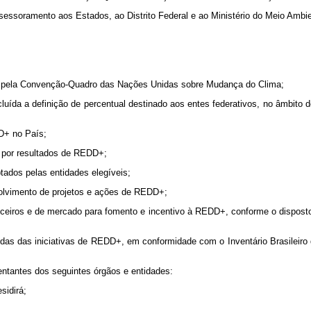
soramento aos Estados, ao Distrito Federal e ao Ministério do Meio Ambient
;
os pela Convenção-Quadro das Nações Unidas sobre Mudança do Clima;
cluída a definição de percentual destinado aos entes federativos, no âmbito 
D+ no País;
s por resultados de REDD+;
ados pelas entidades elegíveis;
volvimento de projetos e ações de REDD+;
anceiros e de mercado para fomento e incentivo à REDD+, conforme o dispos
uzidas das iniciativas de REDD+, em conformidade com o Inventário Brasile
ntantes dos seguintes órgãos e entidades:
sidirá;