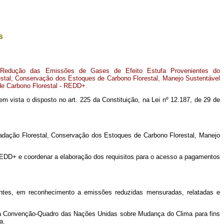
s
a Redução das Emissões de Gases de Efeito Estufa Provenientes do
tal, Conservação dos Estoques de Carbono Florestal, Manejo Sustentável
de Carbono Florestal - REDD+.
o em vista o disposto no art. 225 da Constituição, na Lei nº 12.187, de 29 de
dação Florestal, Conservação dos Estoques de Carbono Florestal, Manejo
EDD+ e coordenar a elaboração dos requisitos para o acesso a pagamentos
ontes, em reconhecimento a emissões reduzidas mensuradas, relatadas e
 à Convenção-Quadro das Nações Unidas sobre Mudança do Clima para fins
a.