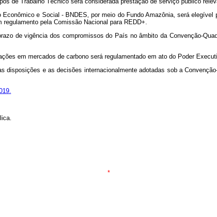
os de Trabalho Técnico será considerada prestação de serviço público rele
o Econômico e Social - BNDES, por meio do Fundo Amazônia, será elegível
 em regulamento pela Comissão Nacional para REDD+.
prazo de vigência dos compromissos do País no âmbito da Convenção-Quad
sações em mercados de carbono será regulamentado em ato do Poder Executi
s disposições e as decisões internacionalmente adotadas sob a Convençã
019.
lica.
*