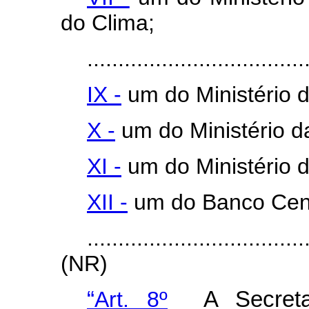
do Clima;
...................................
IX -
um do Ministério 
X -
um do Ministério d
XI -
um do Ministério 
XII -
um do Banco Centr
...................................
(NR)
“
Art. 8º
A Secretar