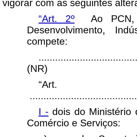
vigorar com as seguintes alter
“Art. 2º
Ao PCN, vi
Desenvolvimento, Indú
compete:
...................................
(NR)
“Ar
.......................................
I -
dois do Ministério 
Comércio e Serviços: