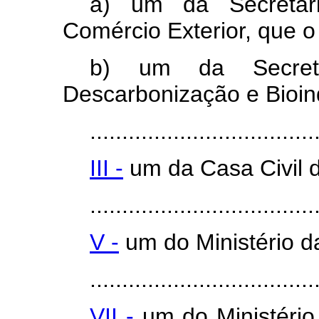
a) um da Secretar
Comércio Exterior, que o
b) um da Secret
Descarbonização e Bioind
...................................
III -
um da Casa Civil d
...................................
V -
um do Ministério da
...................................
VII -
um do Ministéri