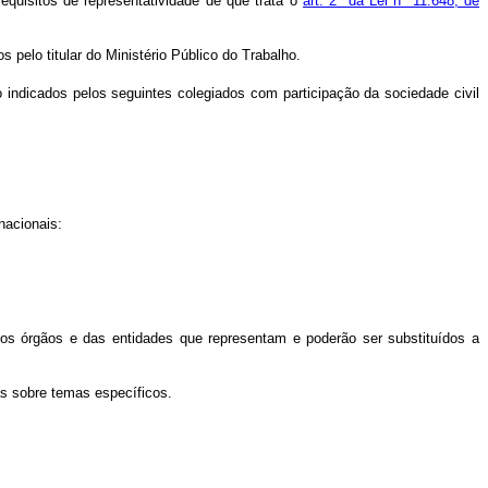
equisitos de representatividade de que trata o
art. 2º da Lei nº 11.648, de
s pelo titular do Ministério Público do Trabalho.
 indicados pelos seguintes colegiados com participação da sociedade civil
nacionais:
dos órgãos e das entidades que representam e poderão ser substituídos a
as sobre temas específicos.