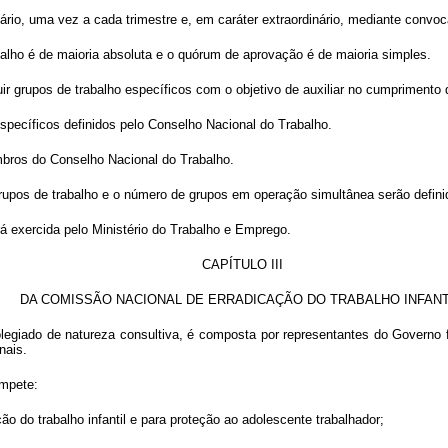
nário, uma vez a cada trimestre e, em caráter extraordinário, mediante con
lho é de maioria absoluta e o quórum de aprovação é de maioria simples.
ir grupos de trabalho específicos com o objetivo de auxiliar no cumprimento 
specíficos definidos pelo Conselho Nacional do Trabalho.
bros do Conselho Nacional do Trabalho.
upos de trabalho e o número de grupos em operação simultânea serão definid
rá exercida pelo Ministério do Trabalho e Emprego.
CAPÍTULO III
DA COMISSÃO NACIONAL DE ERRADICAÇÃO DO TRABALHO INFAN
olegiado de natureza consultiva, é composta por representantes do Governo 
nais.
ompete:
ão do trabalho infantil e para proteção ao adolescente trabalhador;