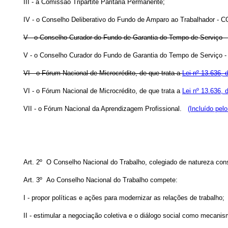
III - a Comissão Tripartite Paritária Permanente;
IV - o Conselho Deliberativo do Fundo de Amparo ao Trabalhador - 
V - o Conselho Curador do Fundo de Garantia do Tempo de Serviço -
V - o Conselho Curador do Fundo de Garantia do Tempo de Serviço -
VI - o Fórum Nacional de Microcrédito, de que trata a
Lei nº 13.636,
VI - o Fórum Nacional de Microcrédito, de que trata a
Lei nº 13.636,
VII - o Fórum Nacional da Aprendizagem Profissional.
(Incluído pel
Art. 2º O Conselho Nacional do Trabalho, colegiado de natureza cons
Art. 3º Ao Conselho Nacional do Trabalho compete:
I - propor políticas e ações para modernizar as relações de trabalho;
II - estimular a negociação coletiva e o diálogo social como mecanis