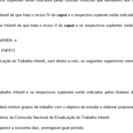
os suplentes serão indicados pelas centrais sindicais que atenderem aos r
ntil de que trata o inciso IV do
caput
e o respectivo suplente serão indicado
Infantil de que trata o inciso V do
caput
e os respectivos suplentes serão
CONANDA; e
 - FNPETI.
ção do Trabalho Infantil, sem direito a voto, os seguintes organismos inter
lho Infantil e os respectivos suplentes serão indicados pelos titulares 
erá instituir grupos de trabalho com o objetivo de estudar e elaborar propost
ros da Comissão Nacional de Erradicação do Trabalho Infantil.
erior a sessenta dias, prorrogável igual período.