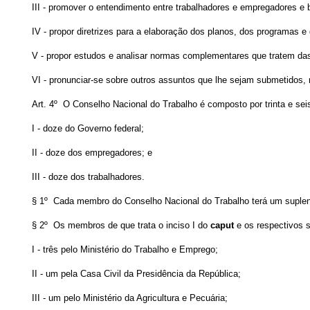
III - promover o entendimento entre trabalhadores e empregadores e 
IV - propor diretrizes para a elaboração dos planos, dos programas e
V - propor estudos e analisar normas complementares que tratem das
VI - pronunciar-se sobre outros assuntos que lhe sejam submetidos,
Art. 4º O Conselho Nacional do Trabalho é composto por trinta e sei
I - doze do Governo federal;
II - doze dos empregadores; e
III - doze dos trabalhadores.
§ 1º Cada membro do Conselho Nacional do Trabalho terá um suplen
§ 2º Os membros de que trata o inciso I do
caput
e os respectivos s
I - três pelo Ministério do Trabalho e Emprego;
II - um pela Casa Civil da Presidência da República;
III - um pelo Ministério da Agricultura e Pecuária;