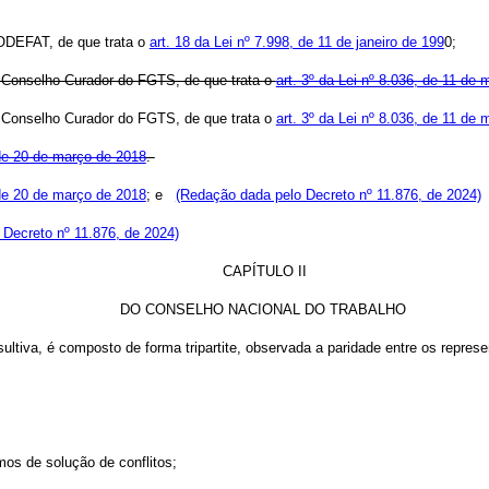
CODEFAT, de que trata o
art. 18 da Lei nº 7.998, de 11 de janeiro de 199
0;
 Conselho Curador do FGTS, de que trata o
art. 3º da Lei nº 8.036, de 11 de 
 Conselho Curador do FGTS, de que trata o
art. 3º da Lei nº 8.036, de 11 de
 de 20 de março de 2018
.
 de 20 de março de 2018
; e
(Redação dada pelo Decreto nº 11.876, de 2024)
o Decreto nº 11.876, de 2024)
CAPÍTULO II
DO CONSELHO NACIONAL DO TRABALHO
ultiva, é composto de forma tripartite, observada a paridade entre os repre
mos de solução de conflitos;