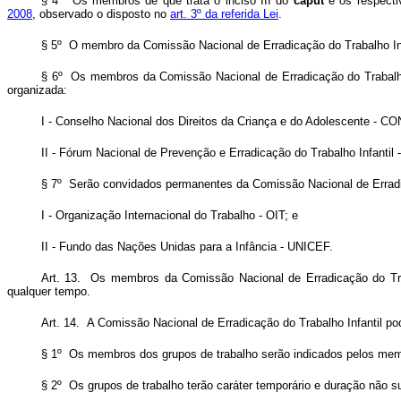
§ 4º Os membros de que trata o inciso III do
caput
e os respectiv
2008
, observado o disposto no
art. 3º da referida Lei
.
§ 5º O membro da Comissão Nacional de Erradicação do Trabalho Infa
§ 6º Os membros da Comissão Nacional de Erradicação do Trabalho 
organizada:
I - Conselho Nacional dos Direitos da Criança e do Adolescente - 
II - Fórum Nacional de Prevenção e Erradicação do Trabalho Infantil
§ 7º Serão convidados permanentes da Comissão Nacional de Erradica
I - Organização Internacional do Trabalho - OIT; e
II - Fundo das Nações Unidas para a Infância - UNICEF.
Art. 13. Os membros da Comissão Nacional de Erradicação do Traba
qualquer tempo.
Art. 14. A Comissão Nacional de Erradicação do Trabalho Infantil pod
§ 1º Os membros dos grupos de trabalho serão indicados pelos memb
§ 2º Os grupos de trabalho terão caráter temporário e duração não sup