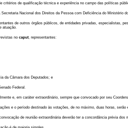
de critérios de qualificação técnica e experiência no campo das políticas púb
 Secretaria Nacional dos Direitos da Pessoa com Deficiência do Ministério 
tantes de outros órgãos públicos, de entidades privadas, especialistas, pesq
e atuação.
revistas no
caput
, representantes:
cia da Câmara dos Deputados; e
Senado Federal.
almente e, em caráter extraordinário, sempre que convocado por seu Coordena
berações e o período destinado às votações, de no máximo, duas horas, serão
 convocação de reunião extraordinária deverão ter a concordância prévia dos
ação é de maioria simples.