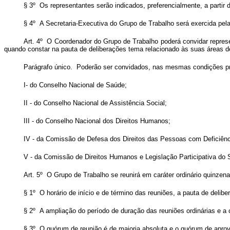
§ 3º Os representantes serão indicados, preferencialmente, a partir 
§ 4º A Secretaria-Executiva do Grupo de Trabalho será exercida pela
Art. 4º O Coordenador do Grupo de Trabalho poderá convidar represen
quando constar na pauta de deliberações tema relacionado às suas áreas d
Parágrafo único. Poderão ser convidados, nas mesmas condições p
I- do Conselho Nacional de Saúde;
II - do Conselho Nacional de Assistência Social;
III - do Conselho Nacional dos Direitos Humanos;
IV - da Comissão de Defesa dos Direitos das Pessoas com Deficiên
V - da Comissão de Direitos Humanos e Legislação Participativa do 
Art. 5º O Grupo de Trabalho se reunirá em caráter ordinário quinzen
§ 1º O horário de início e de término das reuniões, a pauta de deli
§ 2º A ampliação do período de duração das reuniões ordinárias e a
§ 3º O quórum de reunião é de maioria absoluta e o quórum de aprov