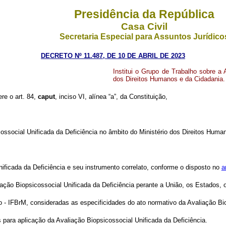
Presidência da República
Casa Civil
Secretaria Especial para Assuntos Jurídico
DECRETO Nº 11.487, DE 10 DE ABRIL DE 2023
Institui o Grupo de Trabalho sobre a 
dos Direitos Humanos e da Cidadania.
ere o art. 84,
caput
, inciso VI, alínea “a”, da Constituição,
cossocial Unificada da Deficiência no âmbito do Ministério dos Direitos Huma
nificada da Deficiência e seu instrumento correlato, conforme o disposto no
a
ção Biopsicossocial Unificada da Deficiência perante a União, os Estados, o 
cado - IFBrM, consideradas as especificidades do ato normativo da Avaliação Bi
 para aplicação da Avaliação Biopsicossocial Unificada da Deficiência.