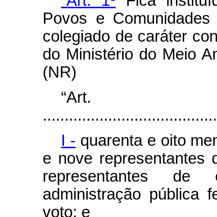
“Art. 1º
Fica institu
Povos e Comunidades T
colegiado de caráter cons
do Ministério do Meio 
(NR)
“Ar
........................................
I -
quarenta e oito mem
e nove representantes 
representantes de
administração pública f
voto; e