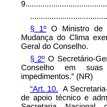
9......................................
...................................
§ 1º
O Ministro de 
Mudança do Clima exer
Geral do Conselho.
§ 2º
O Secretário-Gera
Conselho em suas
impedimentos.” (NR)
“Art. 10.
A Secretaria
de apoio técnico e admi
Secretaria Naciona