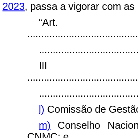
2023
, passa a vigorar com as 
“Ar
........................................
...................................
II
........................................
...................................
l)
Comissão de Gestão 
m)
Conselho Nacion
CNMC; e