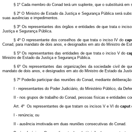
§ 1º Cada membro do Conad terá um suplente, que o substituirá em
§ 2º O Ministro de Estado da Justiça e Segurança Pública será subst
suas ausências e impedimentos.
§ 3º Os representantes dos órgãos e entidades de que trata o inciso
Justiça e Segurança Pública.
§ 4º O representante dos conselhos de que trata o inciso IV do
cap
Conad, para mandato de dois anos, e designados em ato do Ministro de Es
§ 5º Os representantes das entidades de que trata o inciso V do
ca
Ministro de Estado da Justiça e Segurança Pública.
§ 6º Os representantes das organizações da sociedade civil de qu
mandato de dois anos, e designados em ato do Ministro de Estado da Justi
§ 7º Poderão participar das reuniões do Conad, mediante deliberação 
I - representantes do Poder Judiciário, do Ministério Público, da Def
II - nos grupos de trabalho do Conad, pessoas físicas e entidades co
Art. 4º Os representantes de que tratam os incisos V e VI do
caput
d
I - renúncia; ou
II - ausência imotivada em duas reuniões consecutivas do Conad.