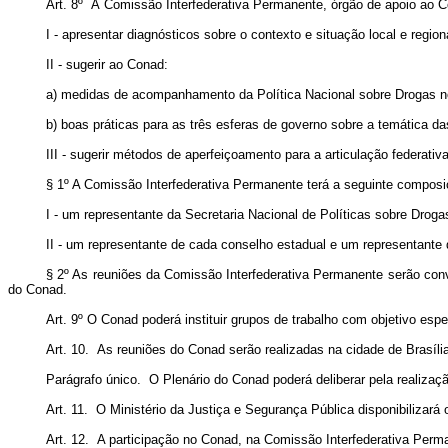
Art. 8º À Comissão Interfederativa Permanente, órgão de apoio ao 
I - apresentar diagnósticos sobre o contexto e situação local e region
II - sugerir ao Conad:
a) medidas de acompanhamento da Política Nacional sobre Drogas nos
b) boas práticas para as três esferas de governo sobre a temática da
III - sugerir métodos de aperfeiçoamento para a articulação federativ
§ 1º A Comissão Interfederativa Permanente terá a seguinte composi
I - um representante da Secretaria Nacional de Políticas sobre Droga
II - um representante de cada conselho estadual e um representante d
§ 2º As reuniões da Comissão Interfederativa Permanente serão conv
do Conad.
Art. 9º O Conad poderá instituir grupos de trabalho com objetivo esp
Art. 10. As reuniões do Conad serão realizadas na cidade de Brasíli
Parágrafo único. O Plenário do Conad poderá deliberar pela realizaçã
Art. 11. O Ministério da Justiça e Segurança Pública disponibilizar
Art. 12. A participação no Conad, na Comissão Interfederativa Perma