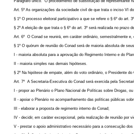
Parágrafo único. O procedimento de substituição de representante n
Art. 5º As organizações da sociedade civil de que trata o inciso VI d
§ 1º O processo eleitoral participativo a que se refere o § 6º do ar
§ 2º A eleição de que trata o § 6º do art. 3º será realizada no prazo
Art. 6º O Conad se reunirá, em caráter ordinário, semestralmente e
§ 1º O quórum de reunião do Conad será de maioria absoluta de seu
I - maioria absoluta para a aprovação do Regimento Interno e do Plan
II - maioria simples nas demais hipóteses.
§ 2º Na hipótese de empate, além do voto ordinário, o Presidente do 
Art. 7º A Secretaria-Executiva do Conad será exercida pela Secretar
I - propor ao Plenário o Plano Nacional de Políticas sobre Drogas, o
II - apoiar o Plenário no acompanhamento das políticas públicas sobr
III - elaborar a proposta de regimento interno do Conad;
IV - decidir, em caráter excepcional, pela realização de reunião por 
V - prestar o apoio administrativo necessário para a consecução dos