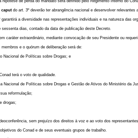
a hipótese de perda do mandato será definido pelo Regimento Interno do Con
o
caput
do art. 3º deverão ter abrangência nacional e desenvolver relevantes a
t. 3º garantirá a diversidade nas representações individuais e na natureza da
 de sessenta dias, contado da data de publicação deste Decreto.
, em caráter extraordinário, mediante convocação de seu Presidente ou req
s membros e o quórum de deliberação será de:
o Nacional de Políticas sobre Drogas; e
Conad terá o voto de qualidade.
ia Nacional de Políticas sobre Drogas e Gestão de Ativos do Ministério da Ju
u sua reformulação;
e drogas;
videoconferência, sem prejuízo dos direitos à voz e ao voto dos representantes
 objetivos do Conad e de seus eventuais grupos de trabalho.