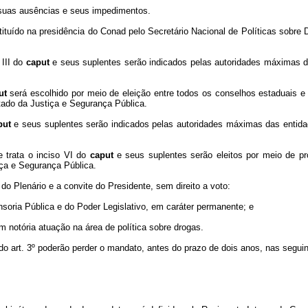
 suas ausências e seus impedimentos.
ituído na presidência do Conad pelo Secretário Nacional de Políticas sobre
 III do
caput
e seus suplentes serão indicados pelas autoridades máximas d
ut
será escolhido por meio de eleição entre todos os conselhos estaduais e d
tado da Justiça e Segurança Pública.
put
e seus suplentes serão indicados pelas autoridades máximas das entid
e trata o inciso VI do
caput
e seus suplentes serão eleitos por meio de pro
ça e Segurança Pública.
do Plenário e a convite do Presidente, sem direito a voto:
ensoria Pública e do Poder Legislativo, em caráter permanente; e
m notória atuação na área de política sobre drogas.
o art. 3º poderão perder o mandato, antes do prazo de dois anos, nas seguin