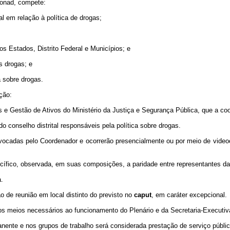
Conad, compete:
al em relação à política de drogas;
 Estados, Distrito Federal e Municípios; e
s drogas; e
a sobre drogas.
ção:
s e Gestão de Ativos do Ministério da Justiça e Segurança Pública, que a co
o conselho distrital responsáveis pela política sobre drogas.
ocadas pelo Coordenador e ocorrerão presencialmente ou por meio de videoco
ecífico, observada, em suas composições, a paridade entre representantes da 
a.
o de reunião em local distinto do previsto no
caput
, em caráter excepcional.
á os meios necessários ao funcionamento do Plenário e da Secretaria-Executi
nente e nos grupos de trabalho será considerada prestação de serviço públi