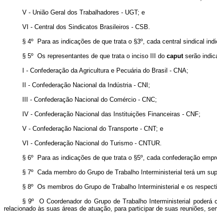
V - União Geral dos Trabalhadores - UGT; e
VI - Central dos Sindicatos Brasileiros - CSB.
§ 4º Para as indicações de que trata o §3º, cada central sindical ind
§ 5º Os representantes de que trata o inciso III do
caput
serão indic
I - Confederação da Agricultura e Pecuária do Brasil - CNA;
II - Confederação Nacional da Indústria - CNI;
III - Confederação Nacional do Comércio - CNC;
IV - Confederação Nacional das Instituições Financeiras - CNF;
V - Confederação Nacional do Transporte - CNT; e
VI - Confederação Nacional do Turismo - CNTUR.
§ 6º Para as indicações de que trata o §5º, cada confederação empre
§ 7º Cada membro do Grupo de Trabalho Interministerial terá um sup
§ 8º Os membros do Grupo de Trabalho Interministerial e os respec
§ 9º O Coordenador do Grupo de Trabalho Interministerial poderá c
relacionado às suas áreas de atuação, para participar de suas reuniões, sem