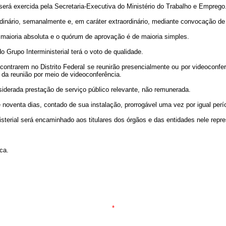
 será exercida pela Secretaria-Executiva do Ministério do Trabalho e Emprego
 ordinário, semanalmente e, em caráter extraordinário, mediante convocação d
 maioria absoluta e o quórum de aprovação é de maioria simples.
 Grupo Interministerial terá o voto de qualidade.
contrarem no Distrito Federal se reunirão presencialmente ou por videoconfe
da reunião por meio de videoconferência.
nsiderada prestação de serviço público relevante, não remunerada.
e noventa dias, contado de sua instalação, prorrogável uma vez por igual per
nisterial será encaminhado aos titulares dos órgãos e das entidades nele repr
ca.
*