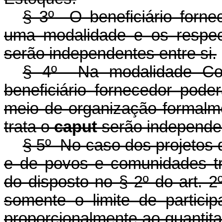
§ 3º O beneficiário forne
uma modalidade e os respect
serão independentes entre si.
§ 4º Na modalidade Co
beneficiário fornecedor poder
meio de organização formalme
trata o
caput
serão independen
§ 5º No caso dos projetos 
e de povos e comunidades tr
do disposto no § 2º do art. 2º
somente o limite de partici
proporcionalmente ao quantita