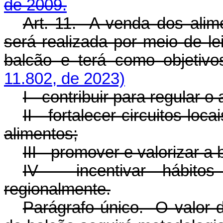
de 2009.
Art. 11. A venda dos alim
será realizada por meio de l
balcão e terá como obje
11.802, de 2023)
I - contribuir para regular 
II - fortalecer circuitos lo
alimentos;
III - promover e valorizar a 
IV - incentivar hábitos
regionalmente.
Parágrafo único. O valor