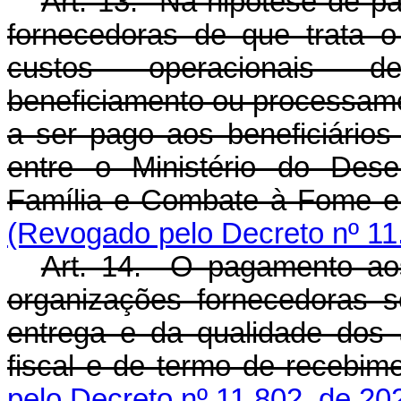
Art. 13. Na hipótese de p
fornecedoras de que trata o
custos operacionais de
beneficiamento ou processame
a ser pago aos beneficiário
entre o Ministério do Dese
Família e Combate à Fome 
(Revogado pelo Decreto nº 11
Art. 14. O pagamento aos
organizações fornecedoras 
entrega e da qualidade dos
fiscal e de termo de recebi
pelo Decreto nº 11.802, de 20