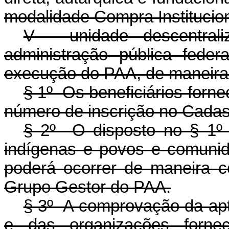
modalidade Compra Institucion
V - unidade descentral
administração pública fede
execução do PAA, de maneira 
§ 1º Os beneficiários forne
número de inscrição no Cadas
§ 2º O disposto no § 1º
indígenas e povos e comunida
poderá ocorrer de maneira co
Grupo Gestor do PAA.
§ 3º A comprovação da apti
e das organizações forne