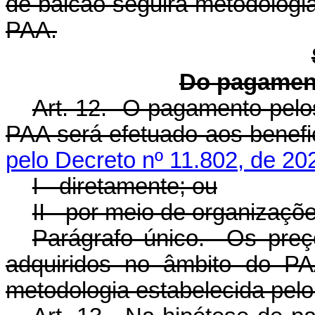
de balcão seguirá metodologi
PAA.
Do pagament
Art. 12. O pagamento pelos
PAA será efetuado aos bene
pelo Decreto nº 11.802, de 20
I - diretamente; ou
II - por meio de organizaçõ
Parágrafo único. Os preç
adquiridos no âmbito do PA
metodologia estabelecida pel