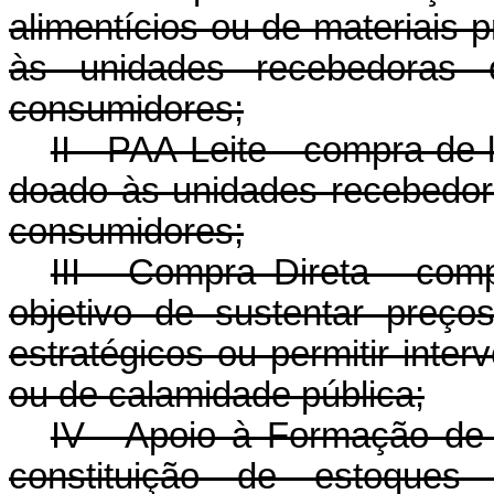
alimentícios ou de materiais
às unidades recebedoras o
consumidores;
II - PAA-Leite - compra de 
doado às unidades recebedora
consumidores;
III - Compra Direta - com
objetivo de sustentar preço
estratégicos ou permitir int
ou de calamidade pública;
IV - Apoio à Formação de 
constituição de estoques