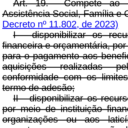
Art. 19. Compete ao Mi
Assistência Social, Famíli
Decreto nº 11.802, de 2023)
I - disponibilizar os rec
financeira e orçamentária, por 
para o pagamento aos benefic
aquisições realizadas p
conformidade com os limite
termo de adesão;
II - disponibilizar os rec
por meio de instituição fina
organizações ou aos laticí