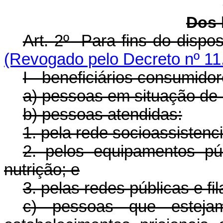
Dos 
Art. 2º Para fins do disp
(Revogado pelo Decreto nº 11
I - beneficiários consumidor
a) pessoas em situação de i
b) pessoas atendidas:
1. pela rede socioassistenci
2. pelos equipamentos pú
nutrição; e
3. pelas redes públicas e fi
c) pessoas que estej