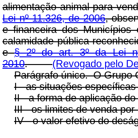
alimentação animal para vend
Lei nº 11.326, de 2006
, obser
e financeira dos Município
calamidade pública reconhec
e
§ 2º do art. 3º da Lei 
2010
.
(Revogado pelo Dec
Parágrafo único. O Grupo 
I - as situações específica
II - a forma de aplicação do
III - os limites de venda por
IV - o valor efetivo do desá