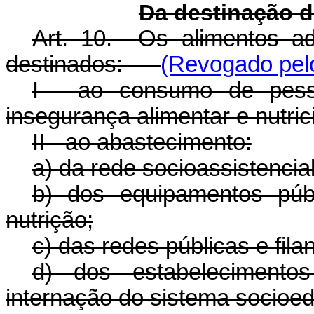
Da destinação d
Art. 10. Os alimentos a
destinados:
(Revogado pelo
I - ao consumo de pess
insegurança alimentar e nutric
II - ao abastecimento:
a) da rede socioassistencial
b) dos equipamentos púb
nutrição;
c) das redes públicas e fil
d) dos estabelecimento
internação do sistema socioed