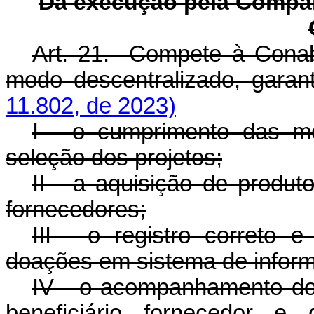
Da execução pela Compan
Art. 21. Compete à Conab
modo descentralizado, ga
11.802, de 2023)
I - o cumprimento das me
seleção dos projetos;
II - a aquisição de produt
fornecedores;
III - o registro correto 
doações em sistema de inform
IV - o acompanhamento do l
beneficiário fornecedor e