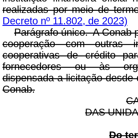
realizadas por meio de 
Decreto nº 11.802, de 2023)
Parágrafo único. A Conab p
cooperação com outras inst
cooperativas de crédito pa
fornecedores ou às orga
dispensada a licitação desde
Conab.
CA
DAS UNID
Do te