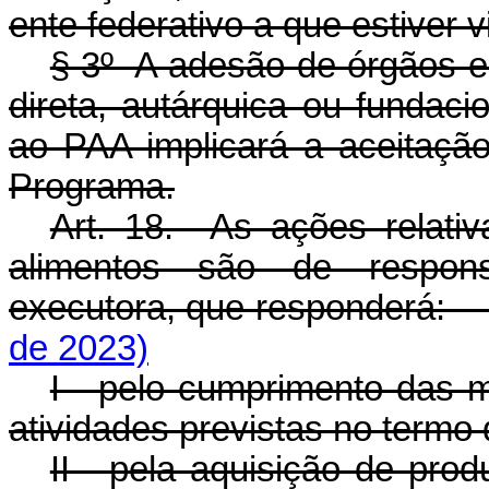
ente federativo a que estiver v
§ 3º A adesão de órgãos e 
direta, autárquica ou fundacion
ao PAA implicará a aceitaç
Programa.
Art. 18. As ações relativ
alimentos são de respons
executora, que responderá
de 2023)
I - pelo cumprimento das m
atividades previstas no termo
II - pela aquisição de pro