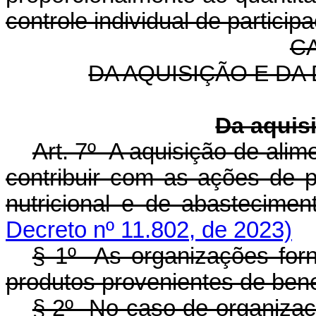
controle individual de particip
CA
DA AQUISIÇÃO E DA
Da aquis
Art. 7º A aquisição de ali
contribuir com as ações de 
nutricional e de abastec
Decreto nº 11.802, de 2023)
§ 1º As organizações for
produtos provenientes de bene
§ 2º No caso de organizaç