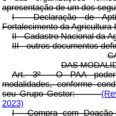
apresentação de um dos segu
I - Declaração de Ap
Fortalecimento da Agricultura 
II - Cadastro Nacional da Ag
III - outros documentos def
C
DAS MODALI
Art. 3º O PAA poderá
modalidades, conforme cond
seu Grupo Gestor:
(Re
2023)
I - Compra com Doação 