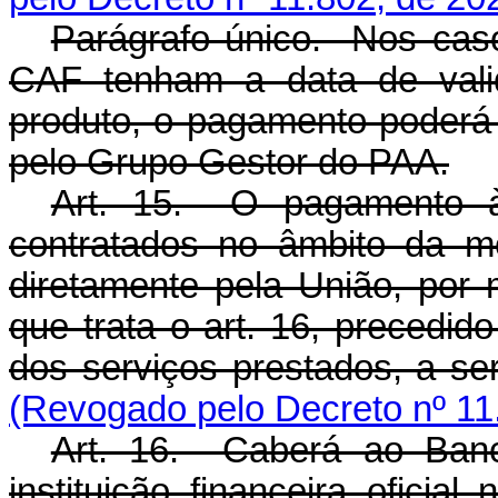
Parágrafo único. Nos ca
CAF tenham a data de vali
produto, o pagamento poderá 
pelo Grupo Gestor do PAA.
Art. 15. O pagamento às
contratados no âmbito da m
diretamente pela União, por m
que trata o art. 16, precedid
dos serviços prestados, a se
(Revogado pelo Decreto nº 11
Art. 16. Caberá ao Banc
instituição financeira ofici