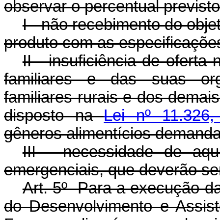
observar o percentual previst
I - não recebimento do obj
produto com as especificaçõ
II - insuficiência de oferta
familiares e das suas or
familiares rurais e dos demai
disposto na
Lei nº 11.326
gêneros alimentícios demanda
III - necessidade de aqu
emergenciais, que deverão ser 
Art. 5º Para a execução da
do Desenvolvimento e Assist