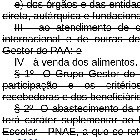
e) dos órgãos e das entida
direta, autárquica e fundaciona
III - ao atendimento de 
internacional e de outras 
Gestor do PAA; e
IV - à venda dos alimentos.
§ 1º O Grupo Gestor do 
participação e os critéri
recebedoras e dos beneficiár
§ 2º O abastecimento da re
terá caráter suplementar ao
Escolar - PNAE, a que se re