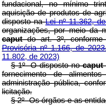
fundacional, no mínimo tri
aquisição de produtos de agr
disposto na
Lei nº 11.362, d
organizações, por meio da m
caput
do art. 3º, conforme
Provisória nº 1.166, de 2023
11.802, de 2023)
§ 1º O disposto no
caput
fornecimento de alimentos
administração pública, confor
licitação.
§ 2º Os órgãos e as entid