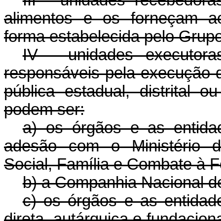
III - unidades recebedor
alimentos e os forneçam ao
forma estabelecida pelo Grup
IV - unidades executora
responsáveis pela execução 
pública estadual, distrital o
podem ser:
a) os órgãos e as entid
adesão com o Ministério d
Social, Família e Combate à 
b) a Companhia Nacional d
c) os órgãos e as entidade
direta, autárquica e fundacion