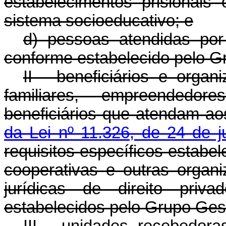
estabelecimentos prisionai
sistema socioeducativo; e
d) pessoas atendidas por
conforme estabelecido pelo G
II - beneficiários e organ
familiares, empreendedor
beneficiários que atendam ao
da Lei nº 11.326, de 24 de j
requisitos específicos estabe
cooperativas e outras organ
jurídicas de direito priv
estabelecidos pelo Grupo Ges