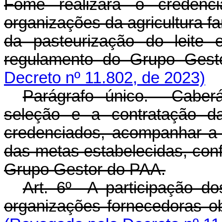
Fome realizará o credenci
organizações da agricultura fa
da pasteurização do leite 
regulamento do Grupo 
Decreto nº 11.802, de 2023)
Parágrafo único. Caberá
seleção e a contratação da
credenciados, acompanhar a
das metas estabelecidas, con
Grupo Gestor do PAA.
Art. 6º A participação do
organizações fornecedoras 