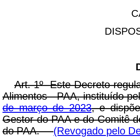
C
DISPO
Art. 1º Este Decreto regu
Alimentos - PAA, instituído pe
de março de 2023
, e dispõ
Gestor do PAA e do Comitê 
do PAA
.
(Revogado pelo Dec