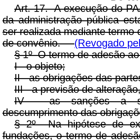
Art. 17. A execução do PA
da administração pública esta
ser realizada mediante termo
de convênio.
(Revogado pel
§ 1º O termo de adesão ao
I - o objeto;
II - as obrigações das parte
III - a previsão de alteraçã
IV - as sanções a s
descumprimento das obrigaçõ
§ 2º Na hipótese de ex
fundações, o termo de adesão