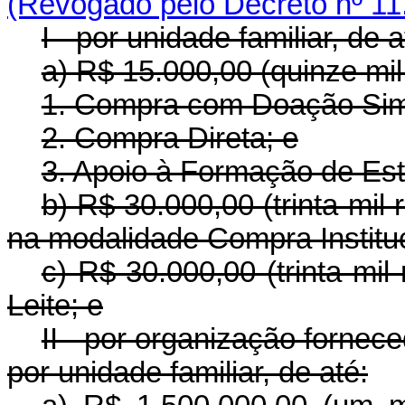
(Revogado pelo Decreto nº 11
I - por unidade familiar, de a
a) R$ 15.000,00 (quinze mil
1. Compra com Doação Sim
2. Compra Direta; e
3. Apoio à Formação de Es
b) R$ 30.000,00 (trinta mil
na modalidade Compra Instituc
c) R$ 30.000,00 (trinta mi
Leite; e
II - por organização fornec
por unidade familiar, de até: