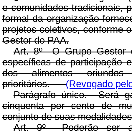
e comunidades tradicionais, 
formal da organização fornece
projetos coletivos, conforme
Gestor do PAA.
Art. 8º O Grupo Gestor 
específicas de participação 
dos alimentos oriundos 
prioritários.
(Revogado pelo
Parágrafo único. Será ga
cinquenta por cento de m
conjunto de suas modalidades
Art. 9º Poderão ser ad