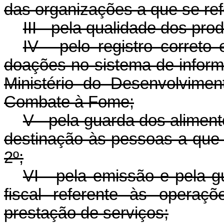
das organizações a que se refe
III - pela qualidade dos pro
IV - pelo registro correto
doações no sistema de informa
Ministério do Desenvolvimen
Combate à Fome;
V - pela guarda dos alimen
destinação às pessoas a que s
2º;
VI - pela emissão e pela
fiscal referente às opera
prestação de serviços;