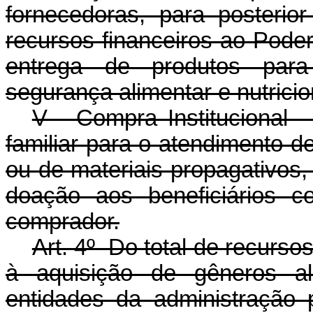
fornecedoras, para posterio
recursos financeiros ao Pode
entrega de produtos par
segurança alimentar e nutricio
V - Compra Institucional -
familiar para o atendimento 
ou de materiais propagativos,
doação aos beneficiários c
comprador.
Art. 4º Do total de recursos
à aquisição de gêneros al
entidades da administração p