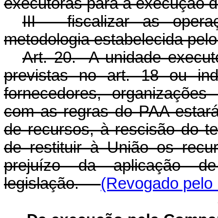
executoras para a execução d
III - fiscalizar as ope
metodologia estabelecida pel
Art. 20. A unidade execut
previstas no art. 18 ou in
fornecedores, organizações
com as regras do PAA estará
de recursos, à rescisão do t
de restituir à União os rec
prejuízo da aplicação d
legislação.
(Revogado pelo 