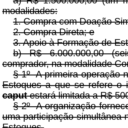
a) R$ 1.500.000,00 (um mi
modalidades:
1. Compra com Doação Sim
2. Compra Direta; e
3. Apoio à Formação de Es
b) R$ 6.000.000,00 (sei
comprador, na modalidade Com
§ 1º A primeira operação 
Estoques a que se refere o i
caput
estará limitada a R$ 500
§ 2º A organização fornec
uma participação simultânea
Estoques.