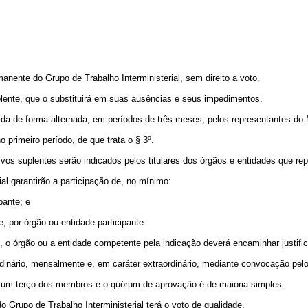
anente do Grupo de Trabalho Interministerial, sem direito a voto.
lente, que o substituirá em suas ausências e seus impedimentos.
da de forma alternada, em períodos de três meses, pelos representantes do Mi
 primeiro período, de que trata o § 3º.
vos suplentes serão indicados pelos titulares dos órgãos e entidades que re
l garantirão a participação de, no mínimo:
pante; e
e, por órgão ou entidade participante.
 o órgão ou a entidade competente pela indicação deverá encaminhar justific
ordinário, mensalmente e, em caráter extraordinário, mediante convocação pel
e um terço dos membros e o quórum de aprovação é de maioria simples.
 Grupo de Trabalho Interministerial terá o voto de qualidade.