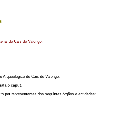
s
terial do Cais do Valongo.
io Arqueológico do Cais do Valongo.
trata o
caput
.
sto por representantes dos seguintes órgãos e entidades: