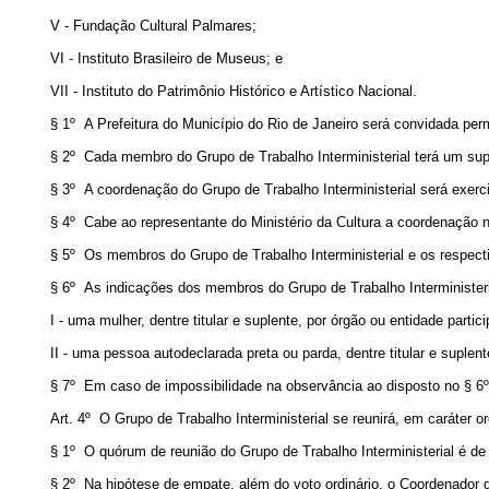
V - Fundação Cultural Palmares;
VI - Instituto Brasileiro de Museus; e
VII - Instituto do Patrimônio Histórico e Artístico Nacional.
§ 1º A Prefeitura do Município do Rio de Janeiro será convidada perm
§ 2º Cada membro do Grupo de Trabalho Interministerial terá um sup
§ 3º A coordenação do Grupo de Trabalho Interministerial será exerci
§ 4º Cabe ao representante do Ministério da Cultura a coordenação no
§ 5º Os membros do Grupo de Trabalho Interministerial e os respecti
§ 6º As indicações dos membros do Grupo de Trabalho Interministeria
I - uma mulher, dentre titular e suplente, por órgão ou entidade partici
II - uma pessoa autodeclarada preta ou parda, dentre titular e suplent
§ 7º Em caso de impossibilidade na observância ao disposto no § 6º,
Art. 4º O Grupo de Trabalho Interministerial se reunirá, em caráter 
§ 1º O quórum de reunião do Grupo de Trabalho Interministerial é d
§ 2º Na hipótese de empate, além do voto ordinário, o Coordenador do