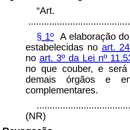
“Ar
.......................................
§ 1º
A elaboração do 
estabelecidas no
art. 2
no
art. 3º da Lei nº 11
no que couber, e será
demais órgãos e en
complementares.
...................................
(NR)