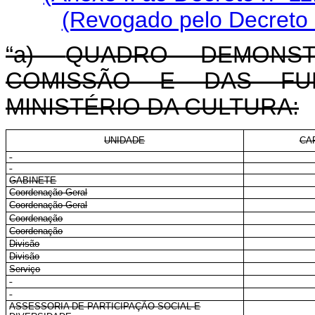
(Revogado pelo Decreto 
“a)
QUADRO DEMONS
COMISSÃO E DAS FU
MINISTÉRIO DA CULTURA:
UNIDADE
CA
GABINETE
Coordenação-Geral
Coordenação-Geral
Coordenação
Coordenação
Divisão
Divisão
Serviço
ASSESSORIA DE PARTICIPAÇÃO SOCIAL E