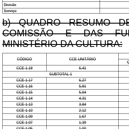
Divisão
Serviço
b) QUADRO RESUMO D
COMISSÃO E DAS FU
MINISTÉRIO DA CULTURA:
CÓDIGO
CCE-UNITÁRIO
CCE 1.18
6,41
SUBTOTAL 1
CCE 1.17
6,27
CCE 1.16
5,81
CCE 1.15
5,04
CCE 1.14
4,31
CCE 1.13
3,84
CCE 1.10
2,12
CCE 1.09
1,67
CCE 1.07
1,39
CCE 1.05
1,00