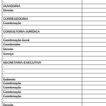
OUVIDORIA
Divisão
CORREGEDORIA
Coordenação
CONSULTORIA JURÍDICA
Coordenação-Geral
Coordenador
Divisão
Serviço
SECRETARIA-EXECUTIVA
Gabinete
Coordenação
Coordenação
Coordenação
Coordenação
Divisão