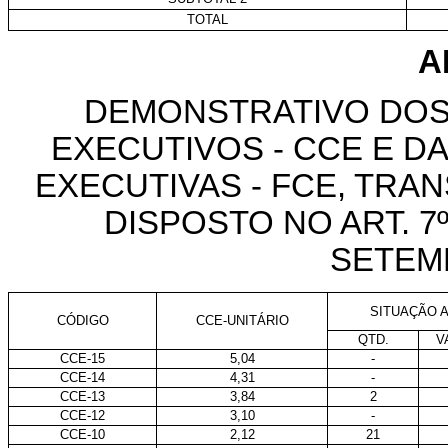
TOTAL
A
DEMONSTRATIVO DOS
EXECUTIVOS - CCE E 
EXECUTIVAS - FCE, TR
DISPOSTO NO ART. 7º 
SETEM
SITUAÇÃO A
CÓDIGO
CCE-UNITÁRIO
QTD.
V
CCE-15
5,04
-
CCE-14
4,31
-
CCE-13
3,84
2
CCE-12
3,10
-
CCE-10
2,12
21