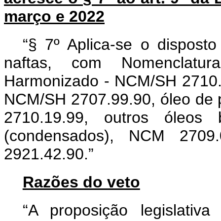
março e 2022
“§ 7º Aplica-se o dispost
naftas, com Nomenclatu
Harmonizado - NCM/SH 2710.12
NCM/SH 2707.99.90, óleo de p
2710.19.99, outros óleos 
(condensados), NCM 2709.0
2921.42.90.”
Razões do veto
“A proposição legislativ