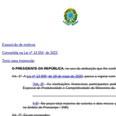
Exposição de motivos
Convertida na Lei nº 14.554, de 2023
Texto para impressão
O PRESIDENTE DA REPÚBLICA
, no uso da atribuição que lhe conf
Art. 1º A
Lei nº 13.999, de 18 de maio de 2020
, passa a vigorar com
“Art. 3º
As instituições financeiras participantes po
Especial de Produtividade e Competitividade do Ministério 
................................................................................
§ 6º
No prazo total máximo de setenta e dois meses 
no âmbito do Pronampe.” (NR)
Art. 2º Ficam revogados: