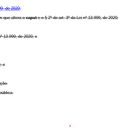
99, de 2020;
em que altera o
caput
e o § 2º do art. 3º da Lei nº 13.999, de 2020;
nº 13.999, de 2020; e
; e
ação.
pública.
*