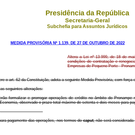
Presidência da República
Secretaria-Geral
Subchefia para Assuntos Jurídicos
MEDIDA PROVISÓRIA Nº 1.139, DE 27 DE OUTUBRO DE 2022
Altera a Lei nº 13.999, de 18 de mai
condições de contratação e renegoc
Empresas de Pequeno Porte - Pronam
ere o art. 62 da Constituição, adota a seguinte Medida Provisória, com força d
 as seguintes alterações:
derão formalizar e prorrogar operações de crédito no âmbito do Pronampe 
da Economia, observado o prazo total máximo de setenta e dois meses para p
....................................
para pagamento das operações, nos termos do
caput
, não será considerada