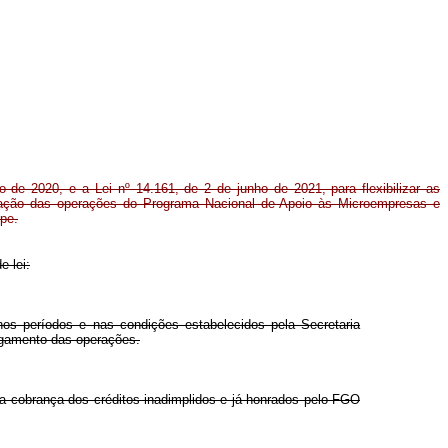
o de 2020, e a Lei nº 14.161, de 2 de junho de 2021, para flexibilizar as
iação das operações do Programa Nacional de Apoio às Microempresas e
pe.
e lei:
nos períodos e nas condições estabelecidos pela Secretaria
agamento das operações.
 a cobrança dos créditos inadimplidos e já honrados pelo FGO