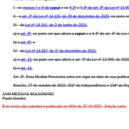
I - os
incisos I e II do
caput
e os
§ 2º
e
§ 4º do art. 3º da Lei nº 13.9
II - o
art. 2º da Lei nº 14.115, de 29 de dezembro de 2020
, na parte 
III - da
Lei nº 14.161, de 2 de junho de 2021:
a) o
art. 3º,
na parte em que altera o
caput
e o § 4º do art. 3º da Lei 
b) o
art. 4º
; e
IV - da
Lei nº 14.257, de 1º de dezembro de 2021:
a) o
art. 13,
na parte em que altera o art. 3º da Lei nº 13.999, de 2020
b) o
art. 14.
Art. 3º Esta Medida Provisória entra em vigor na data de sua public
Brasília, 27 de outubro de 2022; 201º da Independência e 134º da Re
JAIR MESSIAS BOLSONARO
Paulo Guedes
Este texto não substitui o publicado no DOU de 27.10.2022 - Edição extra