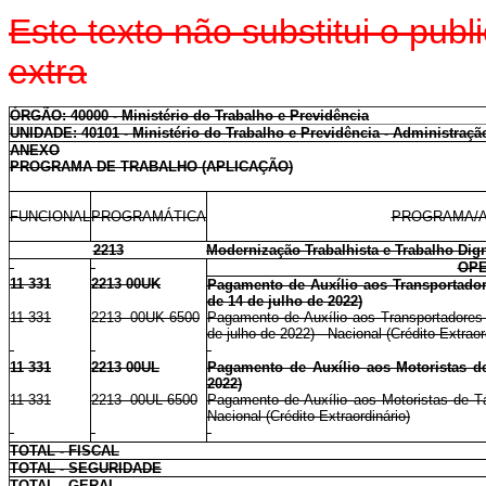
Este texto não substitui o pu
extra
ÓRGÃO: 40000 - Ministério do Trabalho e Previdência
UNIDADE: 40101 - Ministério do Trabalho e Previdência - Administração
ANEXO
PROGRAMA DE TRABALHO (APLICAÇÃO)
FUNCIONAL
PROGRAMÁTICA
PROGRAMA/A
2213
Modernização Trabalhista e Trabalho Dig
OPE
11 331
2213 00UK
Pagamento de Auxílio aos Transportado
de 14 de julho de 2022)
11 331
2213 00UK 6500
Pagamento de Auxílio aos Transportadores
de julho de 2022) - Nacional (Crédito Extraor
11 331
2213 00UL
Pagamento de Auxílio aos Motoristas de
2022)
11 331
2213 00UL 6500
Pagamento de Auxílio aos Motoristas de Tá
Nacional (Crédito Extraordinário)
TOTAL - FISCAL
TOTAL - SEGURIDADE
TOTAL - GERAL