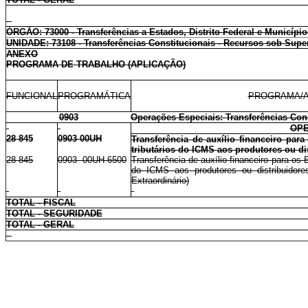
ÓRGÃO: 73000 - Transferências a Estados, Distrito Federal e Município
UNIDADE: 73108 - Transferências Constitucionais - Recursos sob Supe
ANEXO
PROGRAMA DE TRABALHO (APLICAÇÃO)
FUNCIONAL
PROGRAMÁTICA
PROGRAMA/A
0903
Operações Especiais: Transferências Cons
OPE
28 845
0903 00UH
Transferência de auxílio financeiro par
tributários do ICMS aos produtores ou dis
28 845
0903 00UH 6500
Transferência de auxílio financeiro para os 
do ICMS aos produtores ou distribuidores
Extraordinário)
TOTAL - FISCAL
TOTAL - SEGURIDADE
TOTAL - GERAL