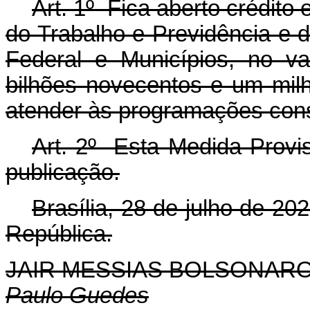
Art. 1º Fica aberto crédito 
do Trabalho e Previdência e d
Federal e Municípios, no v
bilhões novecentos e um milh
atender às programações con
Art. 2º Esta Medida Provis
publicação.
Brasília, 28 de julho de 2
República.
JAIR MESSIAS BOLSONAR
Paulo Guedes