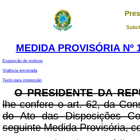
Pres
Subch
MEDIDA PROVISÓRIA Nº 1
Exposição de motivos
Vigência encerrada
Texto para impressão
O
PRESIDENTE DA REP
lhe confere o art. 62, da Con
do Ato das Disposições Cons
seguinte Medida Provisória, co