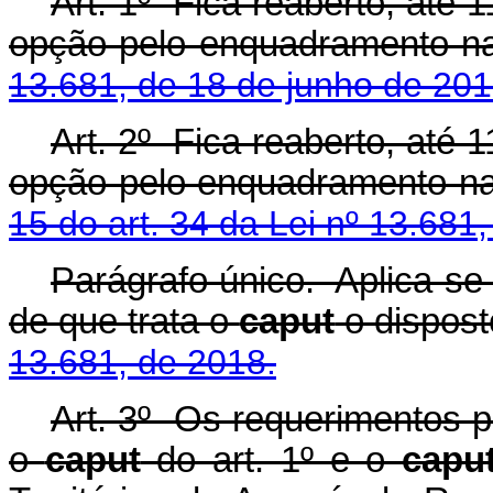
Art. 1º Fica reaberto, até 
opção pelo enquadramento na
13.681, de 18 de junho de 201
Art. 2º Fica reaberto, até 
opção pelo enquadramento na
15 do art. 34 da Lei nº 13.681
Parágrafo único. Aplica-se
de que trata o
caput
o dispos
13.681, de 2018.
Art. 3º Os requerimentos 
o
caput
do art. 1º e o
capu