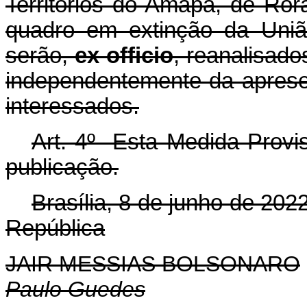
Territórios do Amapá, de Ro
quadro em extinção da União
serão,
ex officio
, reanalisado
independentemente da aprese
interessados.
Art. 4º Esta Medida Provis
publicação.
Brasília, 8 de junho de 202
República
JAIR MESSIAS BOLSONARO
Paulo Guedes