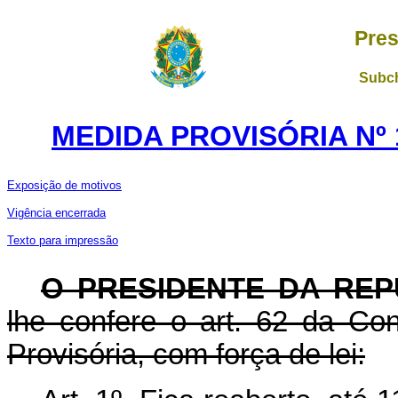
Pres
Subch
MEDIDA PROVISÓRIA Nº 1
Exposição de motivos
Vigência encerrada
Texto para impressão
O PRESIDENTE DA REP
lhe confere o art. 62 da Con
Provisória, com força de lei: