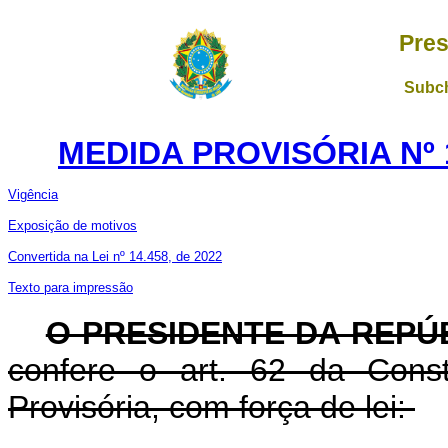
Pres
Subch
MEDIDA PROVISÓRIA Nº 1
Vigência
Exposição de motivos
Convertida na Lei nº 14.458, de 2022
Texto para impressão
O PRESIDENTE DA REPÚ
confere o art. 62 da Const
Provisória, com força de lei: