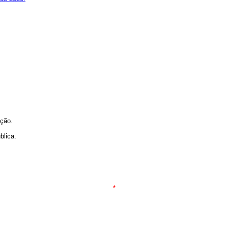
ação.
blica.
*