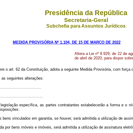
Presidência da República
Secretaria-Geral
Subchefia para Assuntos Jurídicos
MEDIDA PROVISÓRIA Nº 1.104, DE 15 DE MARÇO DE 2022
Altera a Lei nº 8.929, de 22 de ag
de abril de 2020, para dispor sobr
ere o art. 62 da Constituição, adota a seguinte Medida Provisória, com força d
m as seguintes alterações:
..................................
.....................................
gislação específica, as partes contratantes estabelecerão a forma e o nív
disposições:
bens vinculados em garantia, se houver, será admitida a utilização de assina
uída por bens móveis e imóveis, será admitida a utilização de assinatura eletr