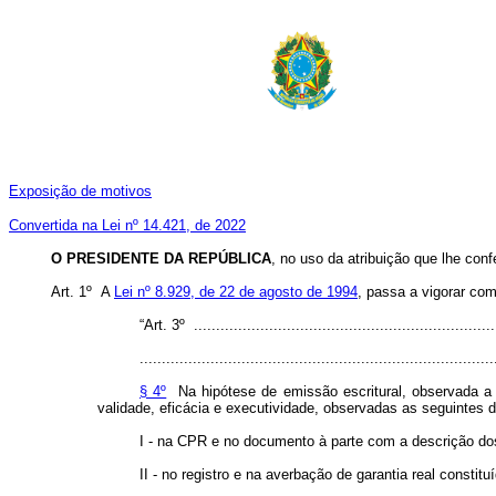
Exposição de motivos
Convertida na Lei nº 14.421, de 2022
O PRESIDENTE DA REPÚBLICA
, no uso da atribuição que lhe conf
Art. 1º A
Lei nº 8.929, de 22 de agosto de 1994
, passa a vigorar co
“Art. 3º .....................................................................
................................................................................
§ 4º
Na hipótese de emissão escritural, observada a le
validade, eficácia e executividade, observadas as seguintes 
I - na CPR e no documento à parte com a descrição dos 
II - no registro e na averbação de garantia real constit