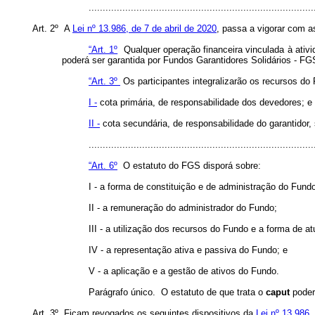
..............................................................................
Art. 2º A
Lei nº 13.986, de 7 de abril de 2020
, passa a vigorar com a
“Art. 1º
Qualquer operação financeira vinculada à ativid
poderá ser garantida por Fundos Garantidores Solidários - FG
“Art. 3º
Os participantes integralizarão os recursos do
I -
cota primária, de responsabilidade dos devedores; e
II -
cota secundária, de responsabilidade do garantidor,
..............................................................................
“Art. 6º
O estatuto do FGS disporá sobre:
I - a forma de constituição e de administração do Fund
II - a remuneração do administrador do Fundo;
III - a utilização dos recursos do Fundo e a forma de at
IV - a representação ativa e passiva do Fundo; e
V - a aplicação e a gestão de ativos do Fundo.
Parágrafo único. O estatuto de que trata o
caput
poder
Art. 3º Ficam revogados os seguintes dispositivos da
Lei nº 13.986,