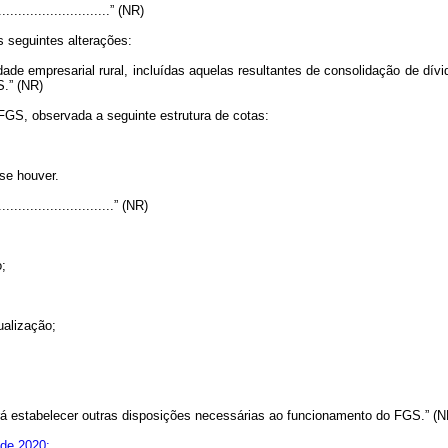
..............................” (NR)
s seguintes alterações:
ade empresarial rural, incluídas aquelas resultantes de consolidação de dív
S.” (NR)
 FGS, observada a seguinte estrutura de cotas:
 se houver.
...............................” (NR)
o;
ualização;
á estabelecer outras disposições necessárias ao funcionamento do FGS.” (N
 de 2020: