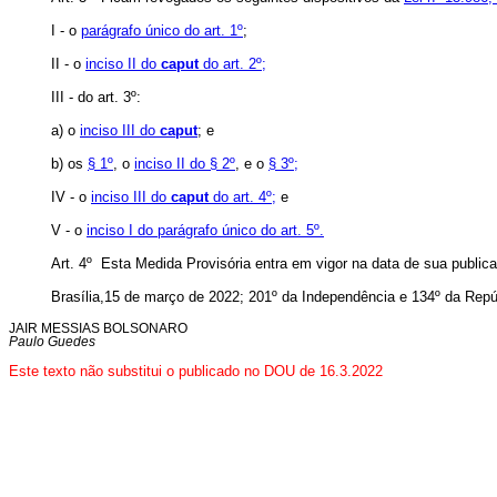
I - o
parágrafo único do art. 1º
;
II - o
inciso II do
caput
do art. 2º;
III - do art. 3º:
a) o
inciso III do
caput
; e
b) os
§ 1º
, o
inciso II do § 2º
, e o
§ 3º;
IV - o
inciso III do
caput
do art. 4º;
e
V - o
inciso I do parágrafo único do art. 5º.
Art. 4º Esta Medida Provisória entra em vigor na data de sua public
Brasília,15 de março de 2022; 201º da Independência e 134º da Repú
JAIR MESSIAS BOLSONARO
Paulo Guedes
Este texto não substitui o publicado no DOU de 16.3.2022