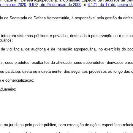
nformidade em Defesa Agropecuária, a Comissão Especial de Recursos de De
de maio de 2020
,
9.972, de 25 de maio de 2000,
e
8.171, de 17 de janeiro d
eio da Secretaria de Defesa Agropecuária, é responsável pela gestão da defes
e integram sistemas públicos e privados, destinada à preservação ou à melho
cuários;
, de vigilância, de auditoria e de inspeção agropecuária, no exercício do po
ais, seus produtos resultantes da atividade, seus subprodutos, derivados e 
za ou participa, direta ou indiretamente, dos seguintes processos ao longo das
o e comercialização;
aduaneiro;
s ou jurídicas pelo poder público, para execução de ações específicas relac