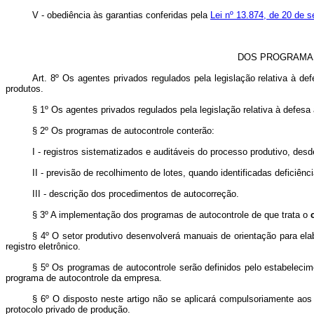
V - obediência às garantias conferidas pela
Lei nº 13.874, de 20 de 
DOS PROGRAMAS
Art. 8º
Os agentes privados regulados pela legislação relativa à de
produtos.
§ 1º Os agentes privados regulados pela legislação relativa à defes
§ 2º Os programas de autocontrole conterão:
I - registros sistematizados e auditáveis do processo produtivo, des
II - previsão de recolhimento de lotes, quando identificadas defici
III - descrição dos procedimentos de autocorreção.
§ 3º A implementação dos programas de autocontrole de que trata o
§ 4º O setor produtivo desenvolverá manuais de orientação para ela
registro eletrônico.
§ 5º Os programas de autocontrole serão definidos pelo estabelecime
programa de autocontrole da empresa.
§ 6º O disposto neste artigo não se aplicará compulsoriamente aos 
protocolo privado de produção.