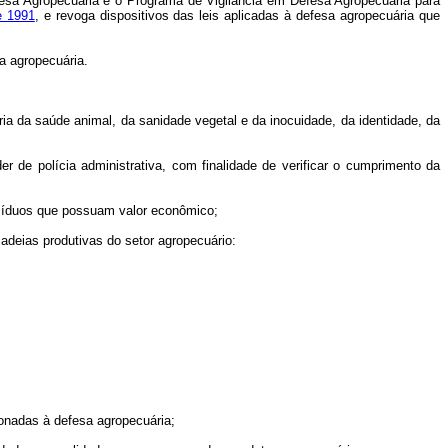
fesa Agropecuária e o Programa de Vigilância em Defesa Agropecuária para
e 1991
, e revoga dispositivos das leis aplicadas à defesa agropecuária que
a agropecuária.
ria da saúde animal, da sanidade vegetal e da inocuidade, da identidade, da
der de polícia administrativa, com finalidade de verificar o cumprimento da
resíduos que possuam valor econômico;
 cadeias produtivas do setor agropecuário:
ionadas à defesa agropecuária;