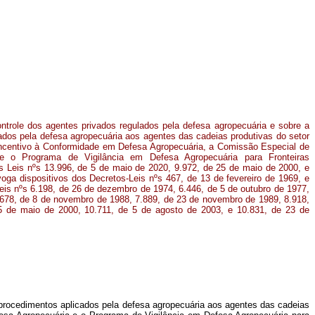
trole dos agentes privados regulados pela defesa agropecuária e sobre a
ados pela defesa agropecuária aos agentes das cadeias produtivas do setor
 Incentivo à Conformidade em Defesa Agropecuária, a Comissão Especial de
e o Programa de Vigilância em Defesa Agropecuária para Fronteiras
a as Leis nºs 13.996, de 5 de maio de 2020, 9.972, de 25 de maio de 2000, e
voga dispositivos dos Decretos-Leis nºs 467, de 13 de fevereiro de 1969, e
eis nºs 6.198, de 26 de dezembro de 1974, 6.446, de 5 de outubro de 1977,
678, de 8 de novembro de 1988, 7.889, de 23 de novembro de 1989, 8.918,
5 de maio de 2000, 10.711, de 5 de agosto de 2003, e 10.831, de 23 de
 procedimentos aplicados pela defesa agropecuária aos agentes das cadeias