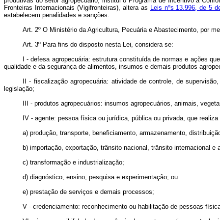
produtivas do setor agropecuário, institui o Programa de Incentivo à Co
Fronteiras Internacionais (Vigifronteiras), altera as
Leis nºs 13.996, de 5 
estabelecem penalidades e sanções.
Art. 2º O Ministério da Agricultura, Pecuária e Abastecimento, por m
Art. 3º Para fins do disposto nesta Lei, considera se:
I - defesa agropecuária: estrutura constituída de normas e ações qu
qualidade e da segurança de alimentos, insumos e demais produtos agrope
II - fiscalização agropecuária: atividade de controle, de supervisão
legislação;
III - produtos agropecuários: insumos agropecuários, animais, veget
IV - agente: pessoa física ou jurídica, pública ou privada, que reali
a) produção, transporte, beneficiamento, armazenamento, distribuiçã
b) importação, exportação, trânsito nacional, trânsito internacional e 
c) transformação e industrialização;
d) diagnóstico, ensino, pesquisa e experimentação; ou
e) prestação de serviços e demais processos;
V - credenciamento: reconhecimento ou habilitação de pessoas física