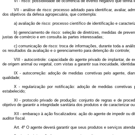
VI - risco: possibilidade de ocorrência de evento negativo que tenh
VII - análise de risco: processo adotado para identificar, avaliar, 
dos objetivos da defesa agropecuária, que contempla:
a) avaliação de risco: processo científico de identificação e caracte
b) gerenciamento de risco: seleção de diretrizes, medidas de prev
justas de comércio e em consulta às partes interessadas;
c) comunicação de risco: troca de informações, durante toda a anális
os resultados da avaliação e o gerenciamento para detenção do controle;
VIII - autocontrole: capacidade do agente privado de implantar, de e
de origem animal ou vegetal, com vistas a garantir sua inocuidade, identid
IX - autocorreção: adoção de medidas corretivas pelo agente, dia
qualidade;
X - regularização por notificação: adoção de medidas corretivas 
estabelecido;
XI - protocolo privado de produção: conjunto de regras e de proce
objetivo de garantir a integridade sanitária dos produtos e de caracterizar
XII - embaraço à ação fiscalizadora: ação do agente de impedir ou d
auditor fiscal.
Art. 4º O agente deverá garantir que seus produtos e serviços atenda