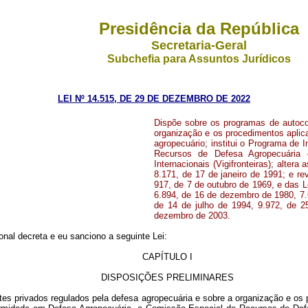
Presidência da República
Secretaria-Geral
Subchefia para Assuntos Jurídicos
LEI Nº 14.515, DE 29 DE DEZEMBRO DE 2022
Dispõe sobre os programas de autocon
organização e os procedimentos aplic
agropecuário; institui o Programa de
Recursos de Defesa Agropecuária 
Internacionais (Vigifronteiras); alter
8.171, de 17 de janeiro de 1991; e re
917, de 7 de outubro de 1969, e das L
6.894, de 16 de dezembro de 1980, 7.
de 14 de julho de 1994, 9.972, de 2
dezembro de 2003.
nal decreta e eu sanciono a seguinte Lei:
CAPÍTULO I
DISPOSIÇÕES PRELIMINARES
tes privados regulados pela defesa agropecuária e sobre a organização e os