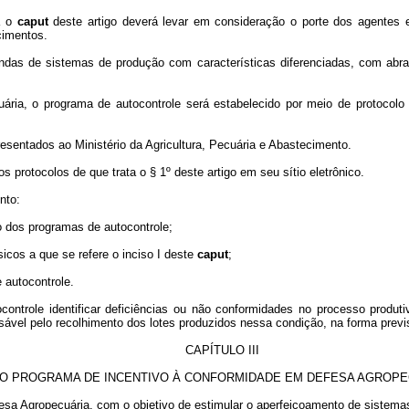
a o
caput
deste artigo deverá levar em consideração o porte dos agentes e
cimentos.
indas de sistemas de produção com características diferenciadas, com abran
uária, o programa de autocontrole será estabelecido por meio de protocolo
presentados ao Ministério da Agricultura, Pecuária e Abastecimento.
s protocolos de que trata o § 1º deste artigo em seu sítio eletrônico.
nto:
o dos programas de autocontrole;
sicos a que se refere o inciso I deste
caput
;
e autocontrole.
ocontrole identificar deficiências ou não conformidades no processo produ
sável pelo recolhimento dos lotes produzidos nessa condição, na forma prev
CAPÍTULO III
O PROGRAMA DE INCENTIVO À CONFORMIDADE EM DEFESA AGROPE
esa Agropecuária, com o objetivo de estimular o aperfeiçoamento de sistemas