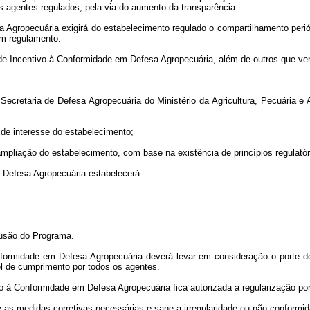
s agentes regulados, pela via do aumento da transparência.
Agropecuária exigirá do estabelecimento regulado o compartilhamento perió
em regulamento.
e Incentivo à Conformidade em Defesa Agropecuária, além de outros que ven
a Secretaria de Defesa Agropecuária do Ministério da Agricultura, Pecuária 
 de interesse do estabelecimento;
mpliação do estabelecimento, com base na existência de princípios regulatór
 Defesa Agropecuária estabelecerá:
lusão do Programa.
formidade em Defesa Agropecuária deverá levar em consideração o porte do
el de cumprimento por todos os agentes.
 à Conformidade em Defesa Agropecuária fica autorizada a regularização por 
 as medidas corretivas necessárias e sane a irregularidade ou não conformid