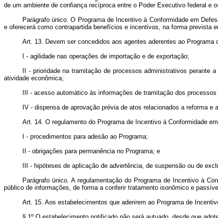
de um ambiente de confiança recíproca entre o Poder Executivo federal e o
Parágrafo único. O Programa de Incentivo à Conformidade em Defesa 
e oferecerá como contrapartida benefícios e incentivos, na forma prevista 
Art. 13. Devem ser concedidos aos agentes aderentes ao Programa d
I - agilidade nas operações de importação e de exportação;
II - prioridade na tramitação de processos administrativos perante 
atividade econômica;
III - acesso automático às informações de tramitação dos processos
IV - dispensa de aprovação prévia de atos relacionados a reforma e a
Art. 14.
O regulamento do Programa de Incentivo à Conformidade em
I - procedimentos para adesão ao Programa;
II - obrigações para permanência no Programa; e
III - hipóteses de aplicação de advertência, de suspensão ou de exc
Parágrafo único. A regulamentação do Programa de Incentivo à Con
público de informações, de forma a conferir tratamento isonômico e passív
Art. 15. Aos estabelecimentos que aderirem ao Programa de Incentivo
§ 1º O estabelecimento notificado não será autuado, desde que adote