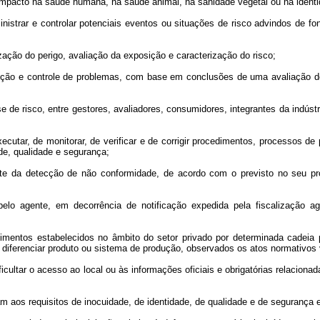
a impacto na saúde humana, na saúde animal, na sanidade vegetal ou na ident
administrar e controlar potenciais eventos ou situações de risco advindos de
rização do perigo, avaliação da exposição e caracterização do risco;
enção e controle de problemas, com base em conclusões de uma avaliação de
e de risco, entre gestores, avaliadores, consumidores, integrantes da indúst
xecutar, de monitorar, de verificar e de corrigir procedimentos, processos d
ade, qualidade e segurança;
nte da detecção de não conformidade, de acordo com o previsto no seu pr
pelo agente, em decorrência de notificação expedida pela fiscalização a
dimentos estabelecidos no âmbito do setor privado por determinada cadeia p
 ou diferenciar produto ou sistema de produção, observados os atos normativos 
ificultar o acesso ao local ou às informações oficiais e obrigatórias relaci
m aos requisitos de inocuidade, de identidade, de qualidade e de segurança e