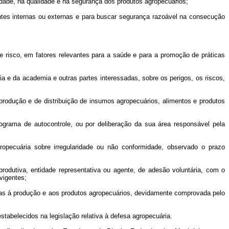
idade, na qualidade e na segurança dos produtos agropecuários;
 fontes internas ou externas e para buscar segurança razoável na consecução
 risco, em fatores relevantes para a saúde e para a promoção de práticas
ria e da academia e outras partes interessadas, sobre os perigos, os riscos,
e produção e de distribuição de insumos agropecuários, alimentos e produtos
ograma de autocontrole, ou por deliberação da sua área responsável pela
gropecuária sobre irregularidade ou não conformidade, observado o prazo
rodutiva, entidade representativa ou agente, de adesão voluntária, com o
vigentes;
onadas à produção e aos produtos agropecuários, devidamente comprovada pelo
stabelecidos na legislação relativa à defesa agropecuária.