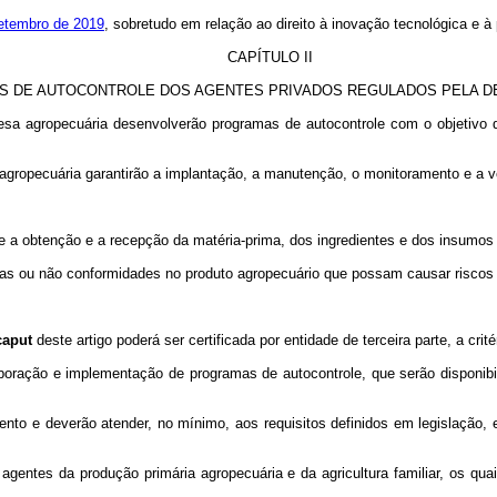
setembro de 2019
, sobretudo em relação ao direito à inovação tecnológica e à
CAPÍTULO II
 DE AUTOCONTROLE DOS AGENTES PRIVADOS REGULADOS PELA D
fesa agropecuária desenvolverão programas de autocontrole com o objetivo d
a agropecuária garantirão a implantação, a manutenção, o monitoramento e a v
de a obtenção e a recepção da matéria-prima, dos ingredientes e dos insumos 
ências ou não conformidades no produto agropecuário que possam causar risco
caput
deste artigo poderá ser certificada por entidade de terceira parte, a crité
boração e implementação de programas de autocontrole, que serão disponibil
nto e deverão atender, no mínimo, aos requisitos definidos em legislação, e
agentes da produção primária agropecuária e da agricultura familiar, os qua