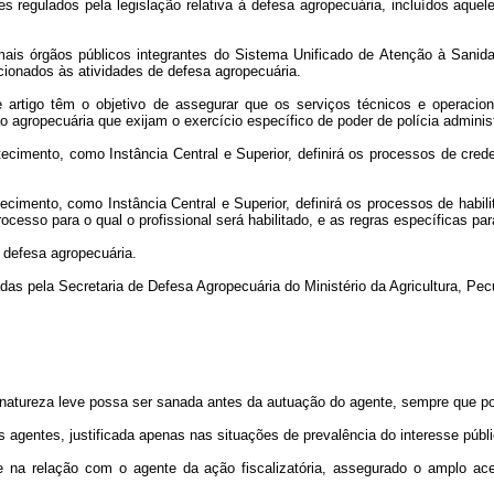
s regulados pela legislação relativa à defesa agropecuária, incluídos aquele
mais órgãos públicos integrantes do Sistema Unificado de Atenção à Sanida
cionados às atividades de defesa agropecuária.
 artigo têm o objetivo de assegurar que os serviços técnicos e operaci
o agropecuária que exijam o exercício específico de poder de polícia administ
stecimento, como Instância Central e Superior, definirá os processos de cre
tecimento, como Instância Central e Superior, definirá os processos de habi
cesso para o qual o profissional será habilitado, e as regras específicas p
 defesa agropecuária.
das pela Secretaria de Defesa Agropecuária do Ministério da Agricultura, P
de natureza leve possa ser sanada antes da autuação do agente, sempre que po
s agentes, justificada apenas nas situações de prevalência do interesse públi
ade na relação com o agente da ação fiscalizatória, assegurado o amplo a