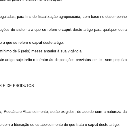
s reguladas, para fins de fiscalização agropecuária, com base no desempenho
rmações do sistema a que se refere o
caput
deste artigo para qualquer outra
o a que se refere o
caput
deste artigo.
ínimo de 6 (seis) meses anterior à sua vigência.
te artigo sujeitarão o infrator às disposições previstas em lei, sem prejuízo
S E DE PRODUTOS
tura, Pecuária e Abastecimento, serão exigidos, de acordo com a natureza da
o com a liberação de estabelecimento de que trata o
caput
deste artigo.