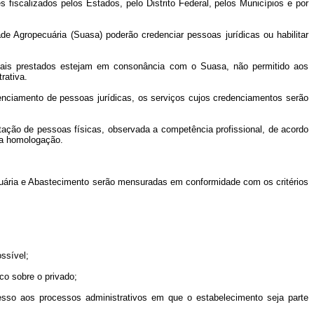
s fiscalizados pelos Estados, pelo Distrito Federal, pelos Municípios e por
de Agropecuária (Suasa) poderão credenciar pessoas jurídicas ou habilitar
onais prestados estejam em consonância com o Suasa, não permitido aos
rativa.
denciamento de pessoas jurídicas, os serviços cujos credenciamentos serão
litação de pessoas físicas, observada a competência profissional, de acordo
ara homologação.
ecuária e Abastecimento serão mensuradas em conformidade com os critérios
ssível;
co sobre o privado;
cesso aos processos administrativos em que o estabelecimento seja parte