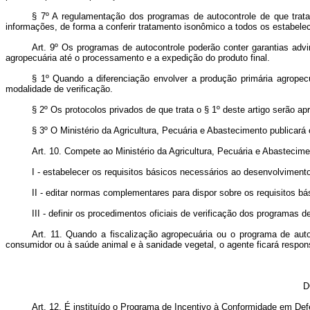
§ 7º A regulamentação dos programas de autocontrole de que trat
informações, de forma a conferir tratamento isonômico a todos os estabele
Art. 9º Os programas de autocontrole poderão conter garantias adv
agropecuária até o processamento e a expedição do produto final.
§ 1º Quando a diferenciação envolver a produção primária agropec
modalidade de verificação.
§ 2º Os protocolos privados de que trata o § 1º deste artigo serão a
§ 3º O Ministério da Agricultura, Pecuária e Abastecimento publicará o
Art. 10. Compete ao Ministério da Agricultura, Pecuária e Abastecime
I - estabelecer os requisitos básicos necessários ao desenvolviment
II - editar normas complementares para dispor sobre os requisitos bá
III - definir os procedimentos oficiais de verificação dos programas d
Art. 11. Quando a fiscalização agropecuária ou o programa de aut
consumidor ou à saúde animal e à sanidade vegetal, o agente ficará respon
D
Art. 12. É instituído o Programa de Incentivo à Conformidade em Def