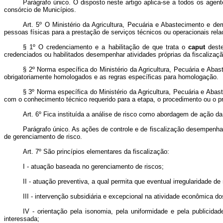
Parágrafo único. O disposto neste artigo aplica-se a todos os agente
consórcio de Municípios.
Art. 5º O Ministério da Agricultura, Pecuária e Abastecimento e de
pessoas físicas para a prestação de serviços técnicos ou operacionais rela
§ 1º O credenciamento e a habilitação de que trata o
caput
deste
credenciados ou habilitados desempenhar atividades próprias da fiscalizaçã
§ 2º Norma específica do Ministério da Agricultura, Pecuária e Aba
obrigatoriamente homologados e as regras específicas para homologação.
§ 3º Norma específica do Ministério da Agricultura, Pecuária e Abas
com o conhecimento técnico requerido para a etapa, o procedimento ou o pro
Art. 6º Fica instituída a análise de risco como abordagem de ação da
Parágrafo único. As ações de controle e de fiscalização desempenha
de gerenciamento de risco.
Art. 7º
São princípios elementares da fiscalização:
I - atuação baseada no gerenciamento de riscos;
II - atuação preventiva, a qual permita que eventual irregularidade 
III - intervenção subsidiária e excepcional na atividade econômica do
IV - orientação pela isonomia, pela uniformidade e pela publicid
interessada;