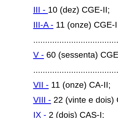
III -
10 (dez) CGE-II;
III-A -
11 (onze) CGE-II
...................................
V -
60 (sessenta) CGE
...................................
VII -
11 (onze) CA-II;
VIII -
22 (vinte e dois) 
IX -
2 (dois) CAS-I;