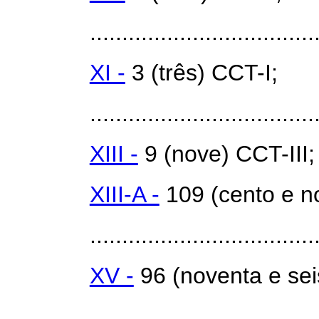
...................................
XI -
3 (três) CCT-I;
...................................
XIII -
9 (nove) CCT-III;
XIII-A -
109 (cento e n
...................................
XV -
96 (noventa e sei
...................................