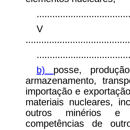
...................................
V
........................................
...................................
b)
posse, produção,
armazenamento, transpo
importação e exportação
materiais nucleares, i
outros minérios e 
competências de outr