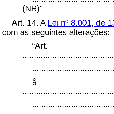
(NR)”
Art. 14. A
Lei nº 8.001, de 
com as seguintes alterações:
“Ar
........................................
...................................
§
........................................
...................................