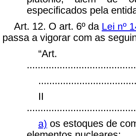
especificados pela enti
Art. 12. O art. 6º da
Lei nº 
passa a vigorar com as seguin
“Ar
........................................
...................................
I
........................................
a)
os estoques de com
elementos nucleares;