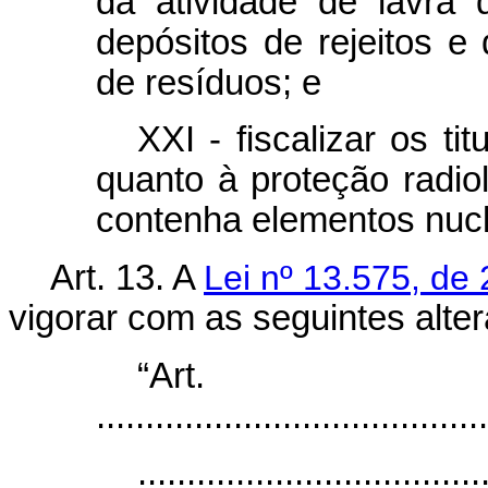
da atividade de lavra 
depósitos de rejeitos 
de resíduos; e
XXI - fiscalizar os t
quanto à proteção radio
contenha elementos nucl
Art. 13. A
Lei nº 13.575, de
vigorar com as seguintes alte
“Ar
........................................
...................................