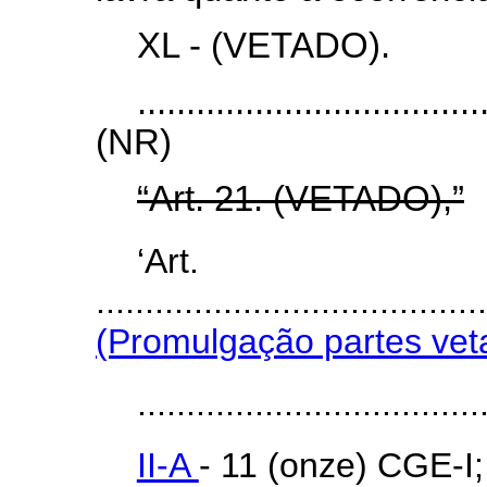
XL - (VETADO).
...................................
(NR)
“Art. 21.
(VETADO),”
‘Ar
......................................
(Promulgação partes vet
...................................
II-A
- 11 (onze) CGE-I