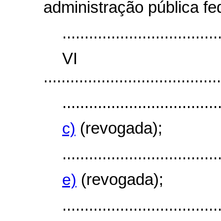
administração pública fed
...................................
V
........................................
...................................
c)
(revogada);
...................................
e)
(revogada);
...................................