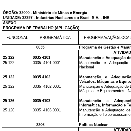
ÓRGÃO: 32000 - Ministério de Minas e Energia
UNIDADE: 32397 - Indústrias Nucleares do Brasil S.A. - INB
ANEXO
PROGRAMA DE TRABALHO (APLICAÇÃO)
FUNCIONAL
PROGRAMÁTICA
PROGRAMA/AÇÃO/LOCA
0035
Programa de Gestão e Manut
ATIVIDA
25 122
0035 4101
Manutenção e Adequação de
25 122
0035 4101 0001
Manutenção e Adequação
Nacional
25 122
0035 4102
Manutenção e Adequaçã
Veículos, Máquinas e Equi
25 122
0035 4102 0001
Manutenção e Adequação de B
Máquinas e Equipamentos - N
25 126
0035 4103
Manutenção e Adequa
Informática, Informação e 
25 126
0035 4103 0001
Manutenção e Adequação de A
Informação e Teleprocessamen
2206
Política Nuclear
ATIVIDA