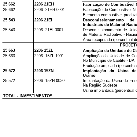
25 662
2206 21EH
Fabricação de Combustível 
25 662
2206 21EH 0001
Fabricação de Combustível Nu
Elemento combustível produzid
25 543
2206 21EI
Descomissionamento de
Industriais de Material Radi
25 543
2206 21EI 0001
Descomissionamento de Unida
de Material Radioativo - Nacio
Área recuperada (percentual d
PROJET
25 663
2206 15ZL
Ampliação da Unidade de Co
25 663
2206 15ZL 1991
Ampliação da Unidade de Con
No Município de Caetité - BA
Produção ampliada (percentual
25 572
2206 15ZN
Implantação da Usina de
Urânio
25 572
2206 15ZN 0030
Implantação da Usina de Enri
Na Região Sudeste
Usina implantada (percentual d
TOTAL - INVESTIMENTOS