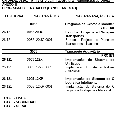
UNIDADE: 39101 - Ministério da Infraestrutura - Administração Direta
ANEXO II
PROGRAMA DE TRABALHO (CANCELAMENTO)
FUNCIONAL
PROGRAMÁTICA
PROGRAMA/AÇÃO/LOCA
0032
Programa de Gestão e Manute
ATIVID
26 121
0032 20UC
Estudos, Projetos e Planejam
Transportes
26 121
0032 20UC 0001
Estudos, Projetos e Planejam
Transportes - Nacional
3005
Transporte Aquaviário
PROJE
26 121
3005 122X
Implantação do Sistema de
Unificado
26 121
3005 122X 0001
Implantação do Sistema de Aten
- Nacional
26 121
3005 12KP
Implantação do Sistema de Ca
Logística Inteligente
26 121
3005 12KP 0001
Implantação do Sistema de Ca
Logística Inteligente - Nacional
TOTAL - FISCAL
TOTAL - SEGURIDADE
TOTAL - GERAL