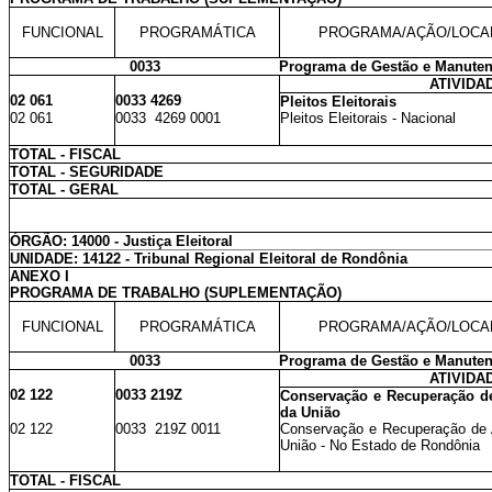
FUNCIONAL
PROGRAMÁTICA
PROGRAMA/AÇÃO/LOCA
0033
Programa de Gestão e Manuten
ATIVIDA
02 061
0033 4269
Pleitos Eleitorais
02 061
0033 4269 0001
Pleitos Eleitorais - Nacional
TOTAL - FISCAL
TOTAL - SEGURIDADE
TOTAL - GERAL
ÓRGÃO: 14000 - Justiça Eleitoral
UNIDADE: 14122 - Tribunal Regional Eleitoral de Rondônia
ANEXO I
PROGRAMA DE TRABALHO (SUPLEMENTAÇÃO)
FUNCIONAL
PROGRAMÁTICA
PROGRAMA/AÇÃO/LOCA
0033
Programa de Gestão e Manuten
ATIVIDA
02 122
0033 219Z
Conservação e Recuperação de 
da União
02 122
0033 219Z 0011
Conservação e Recuperação de A
União - No Estado de Rondônia
TOTAL - FISCAL