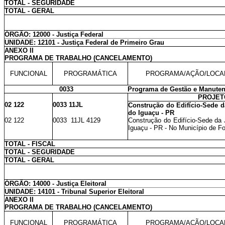
TOTAL - SEGURIDADE
TOTAL - GERAL
ÓRGÃO: 12000 - Justiça Federal
UNIDADE: 12101 - Justiça Federal de Primeiro Grau
ANEXO II
PROGRAMA DE TRABALHO (CANCELAMENTO)
FUNCIONAL
PROGRAMÁTICA
PROGRAMA/AÇÃO/LOCA
0033
Programa de Gestão e Manuten
PROJET
02 122
0033 11JL
Construção do Edifício-Sede d
do Iguaçu - PR
02 122
0033 11JL 4129
Construção do Edifício-Sede da
Iguaçu - PR - No Município de F
TOTAL - FISCAL
TOTAL - SEGURIDADE
TOTAL - GERAL
ÓRGÃO: 14000 - Justiça Eleitoral
UNIDADE: 14101 - Tribunal Superior Eleitoral
ANEXO II
PROGRAMA DE TRABALHO (CANCELAMENTO)
FUNCIONAL
PROGRAMÁTICA
PROGRAMA/AÇÃO/LOCA