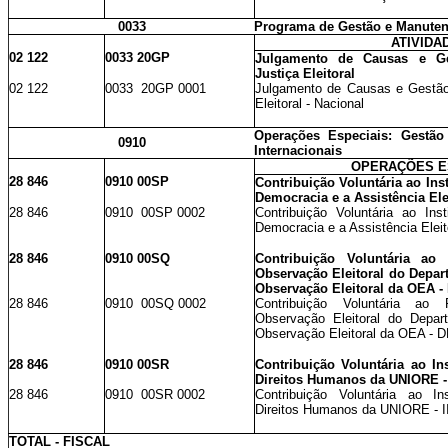
0033
Programa de Gestão e Manuten
ATIVIDA
02 122
0033 20GP
Julgamento de Causas e Ge
Justiça Eleitoral
02 122
0033 20GP 0001
Julgamento de Causas e Gestão 
Eleitoral - Nacional
Operações Especiais: Gestão
0910
Internacionais
OPERAÇÕES E
28 846
0910 00SP
Contribuição Voluntária ao Inst
Democracia e a Assistência Ele
28 846
0910 00SP 0002
Contribuição Voluntária ao Inst
Democracia e a Assistência Eleito
28 846
0910 00SQ
Contribuição Voluntária a
Observação Eleitoral do Depa
Observação Eleitoral da OEA 
28 846
0910 00SQ 0002
Contribuição Voluntária a
Observação Eleitoral do Depa
Observação Eleitoral da OEA - D
28 846
0910 00SR
Contribuição Voluntária ao In
Direitos Humanos da UNIORE -
28 846
0910 00SR 0002
Contribuição Voluntária ao In
Direitos Humanos da UNIORE - II
TOTAL - FISCAL