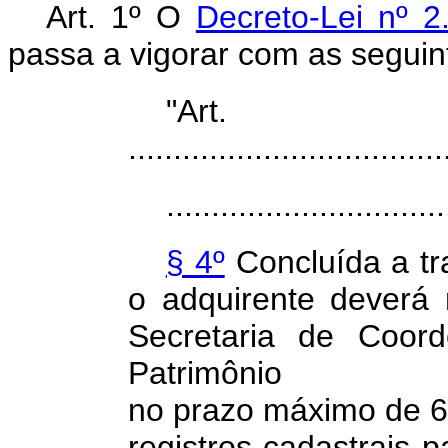
Art. 1º O
Decreto-Lei nº 
passa a vigorar
com as seguint
"Ar
...................................
...............................
§ 4º
Concluída a tr
o adquirente deverá
Secretaria de Coor
Patrimôn
no
prazo
máximo
de
6
registros cadastrais 