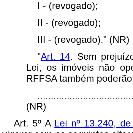
I - (revogado);
II - (revogado);
III - (revogado)." (NR)
"
Art. 14
. Sem prejuíz
Lei, os imóveis não op
RFFSA também poderão s
...................................
(NR)
Art. 5º A
Lei nº 13.240, d