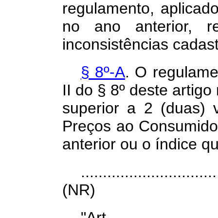
regulamento, aplicad
no ano anterior, 
inconsistências cadast
§ 8º-A
. O regulame
II do § 8º deste artig
superior a 2 (duas) 
Preços ao
Consumidor
anterior ou o índice qu
...............................
(NR)
"Art