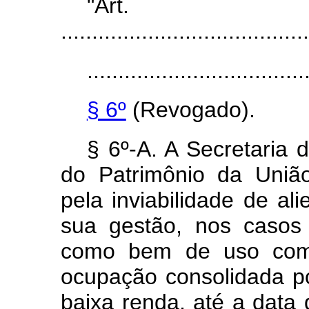
"Ar
........................................
...................................
§ 6º
(Revogado).
§ 6º-A. A Secretaria
do Patrimônio da Uni
pela inviabilidade de a
sua gestão, nos casos
como bem de uso c
ocupação consolidada p
baixa
renda, até a data 