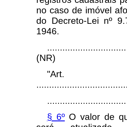
no caso de imóvel af
do Decreto-Lei nº 9
1946.
...............................
(NR)
"Ar
...................................
...............................
§ 6º
O valor de que