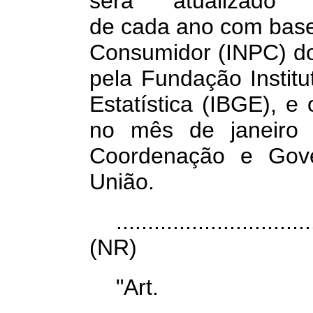
será atualizad
de
cada
ano
com
bas
Consumidor (INPC) do 
pela Fundação Institu
Estatística (IBGE), e
no mês de janeir
Coordenação e Gove
União.
...............................
(NR)
"Art