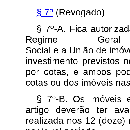
§ 7º
(Revogado).
§ 7º-A. Fica autoriza
Regime Geral
Social
e
a
União
de
imóv
investimento previstos n
por cotas, e ambos po
cotas ou dos imóveis na
§ 7º-B. Os imóveis 
artigo deverão ter av
realizada nos 12 (doze) 