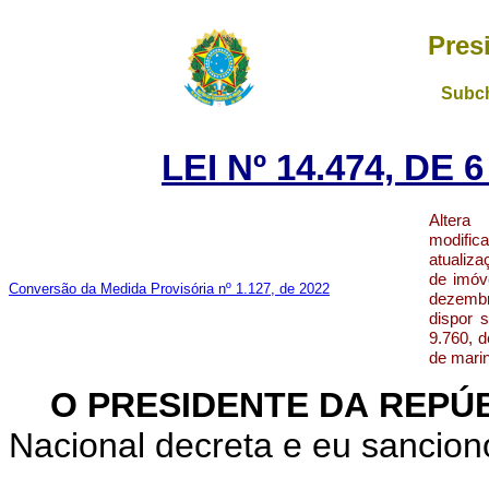
Pres
Subch
LEI Nº 14.474, DE
Alte
modifica
atualiz
de imóv
Conversão da Medida Provisória nº 1.127, de 2022
dezembr
dispor 
9.760, 
de mari
O PRESIDENTE DA REPÚ
Nacional decreta e eu sanciono