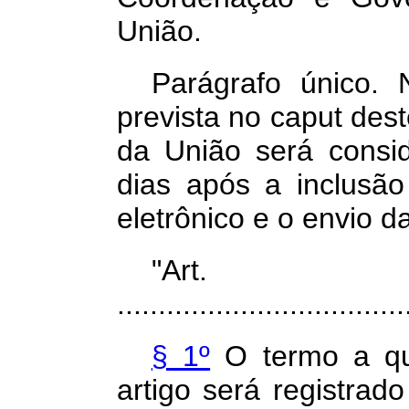
União.
Parágrafo único. 
prevista no
caput
dest
da União será conside
dias após a
inclusã
eletrônico e o envio 
"Ar
...................................
§ 1º
O termo a qu
artigo será registrad