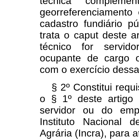
técnica complem
georreferenciamento 
cadastro fundiário p
trata o
caput
deste a
técnico for
servid
ocupante de cargo 
com o
exercício dessa
§ 2º Constitui requ
o § 1º deste artig
servidor ou do emp
Instituto Nacional
d
Agrária (Incra), para 