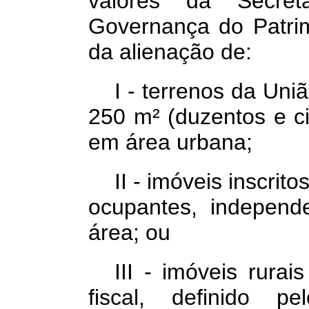
valores da Secre
Governança do Patri
da alienação de:
I - terrenos da Uni
250 m² (duzentos e 
em área urbana;
II
-
imóveis
inscrito
ocupantes, independ
área; ou
III - imóveis rura
fiscal, definido p