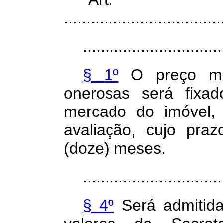
...................................
...............................
§ 1º
O preço mín
onerosas será fix
mercado do imóvel, 
avaliação, cujo pr
(doze) meses.
...............................
§ 4º
Será admitida