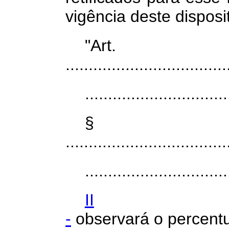
vigência deste disposi
"Art
...................................
...............................
§
...................................
...............................
II
-
observará
o
percent