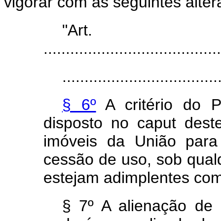
vigorar com as
seguintes alter
"Ar
........................................
...................................
§ 6º
A critério do P
disposto no
caput
dest
imóveis da União para 
cessão de
uso, sob qual
estejam adimplentes co
§ 7º A alienação de 