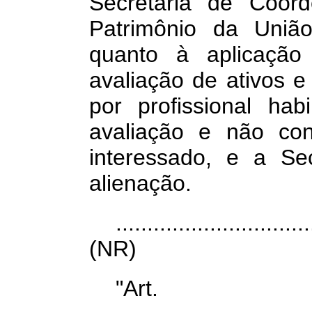
Secretaria de Coo
Patrimônio da União 
quanto à aplicaçã
avaliação de ativos 
por profissional hab
avaliação e não con
interessado, e a
Se
alienação.
...............................
(NR)
"Art