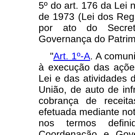
5º do
art. 176 da Lei
de 1973 (Lei dos Regi
por ato do Secre
Governança do Patri
"
Art. 1º-A
. A comun
à execução das açõe
Lei e das atividades 
União, de auto de
in
cobrança de receita
efetuada
mediante not
nos termos defini
Coordenação e Gove