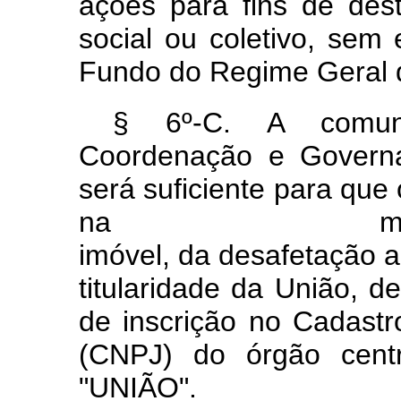
ações para fins de des
social ou coletivo, sem
Fundo do
Regime Geral d
§ 6º-C. A comun
Coordenação e Govern
será suficiente para que
na mat
imóvel,
da
desafetação
a
titularidade da União, d
de inscrição no Cadast
(CNPJ) do órgão cent
"UNIÃO".