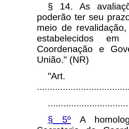
§ 14. As avaliaç
poderão ter seu praz
meio de revalidação, 
estabelecidos e
Coordenação e Gove
União." (NR)
"Art
...................................
...............................
§ 5º
A homologa