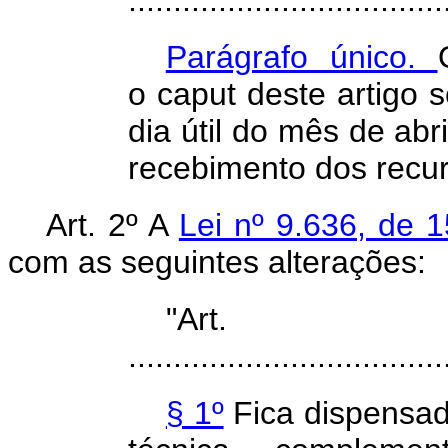
...................................
Parágrafo único.
o
caput
deste artigo 
dia útil do mês de ab
recebimento dos
recu
Art. 2º A
Lei nº 9.636, de 
com as
seguintes alterações:
"Ar
...................................
§ 1º
Fica dispensada