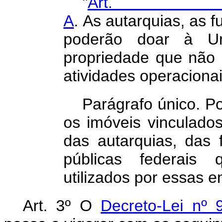
"
Art
A
.
As
autarquias,
as
f
poderão doar à U
propriedade que não 
atividades operacionai
Parágrafo único. P
os imóveis vinculado
das autarquias, das
públicas federai
utilizados por essas e
Art. 3º O
Decreto-Lei nº