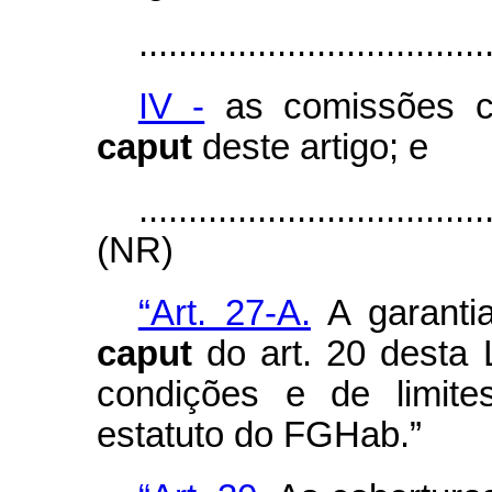
...................................
IV -
as comissões c
caput
deste artigo; e
...................................
(NR)
“Art. 27-A.
A garantia
caput
do art. 20 desta 
condições e de limite
estatuto do FGHab.”