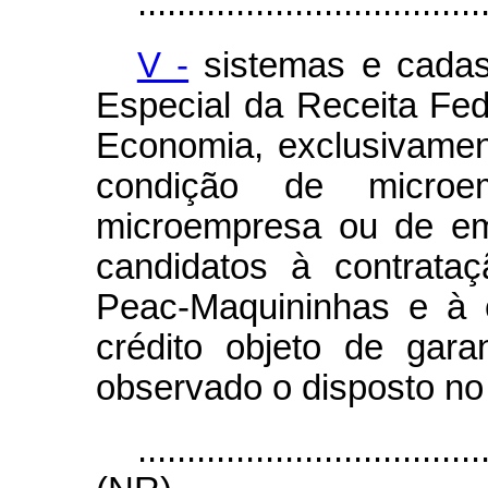
...................................
V -
sistemas e cadast
Especial da Receita Fede
Economia, exclusivament
condição de microem
microempresa ou de em
candidatos à contrata
Peac-Maquininhas e à 
crédito objeto de gar
observado o disposto no §
...................................