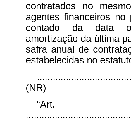
contratados no mesmo 
agentes financeiros no
contado da data ori
amortização da última p
safra anual de contrat
estabelecidas no estatut
...................................
(NR)
“Ar
........................................