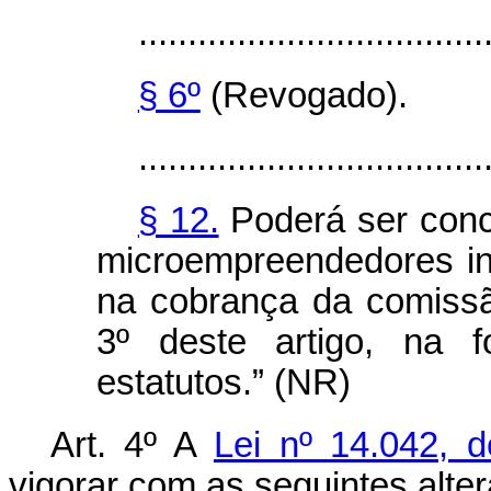
...................................
§ 6º
(Revogado).
...................................
§ 12.
Poderá ser conc
microempreendedores in
na cobrança da comissã
3º deste artigo, na 
estatutos.” (NR)
Art. 4º A
Lei nº 14.042, 
vigorar com as seguintes alte