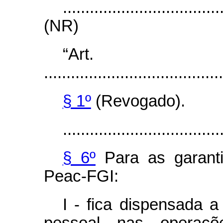
...................................
(NR)
“Ar
........................................
§ 1º
(Revogado).
...................................
§ 6º
Para as garant
Peac-FGI:
I - fica dispensada a