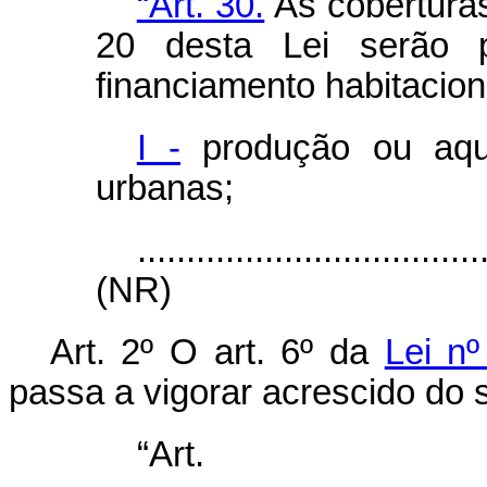
“Art. 30.
As coberturas
20 desta Lei serão 
financiamento habitacion
I -
produção ou aqu
urbanas;
...................................
(NR)
Art. 2º O art. 6º da
Lei nº
passa a vigorar acrescido do s
“Ar