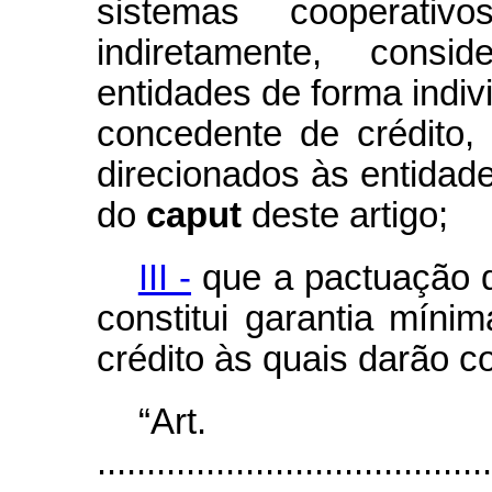
sistemas cooperativ
indiretamente, cons
entidades de forma indi
concedente de crédito,
direcionados às entidade
do
caput
deste artigo;
III -
que a pactuação d
constitui garantia míni
crédito às quais darão c
“Ar
........................................