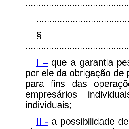
........................................
...................................
§
........................................
I –
que a garantia pes
por ele da obrigação de 
para fins das operaçõ
empresários individu
individuais;
II -
a possibilidade de