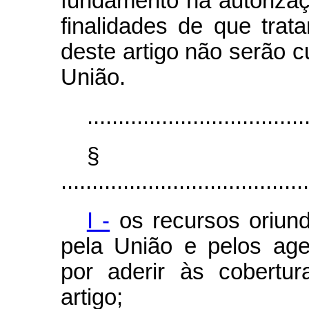
fundamento na autorizaçã
finalidades de que trat
deste artigo não serão 
União.
...................................
§
........................................
I -
os recursos oriund
pela União e pelos age
por aderir às cobertu
artigo;