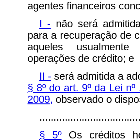
agentes financeiros conc
I -
não será admitid
para a recuperação de c
aqueles usualmente
operações de crédito; e
II -
será admitida a ad
§ 8º do art. 9º da Lei n
2009,
observado o dispos
...................................
§ 5º
Os créditos ho