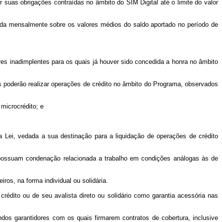
suas obrigações contraídas no âmbito do SIM Digital até o limite do valor
da mensalmente sobre os valores médios do saldo aportado no período de
es inadimplentes para os quais já houver sido concedida a honra no âmbito
uais poderão realizar operações de crédito no âmbito do Programa, observados
microcrédito; e
a Lei, vedada a sua destinação para a liquidação de operações de crédito
 possuam condenação relacionada a trabalho em condições análogas às de
iros, na forma individual ou solidária.
crédito ou de seu avalista direto ou solidário como garantia acessória nas
dos garantidores com os quais firmarem contratos de cobertura, inclusive