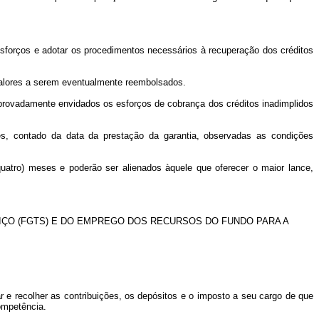
 esforços e adotar os procedimentos necessários à recuperação dos créditos
 valores a serem eventualmente reembolsados.
mprovadamente envidados os esforços de cobrança dos créditos inadimplidos
es, contado da data da prestação da garantia, observadas as condições
quatro) meses e poderão ser alienados àquele que oferecer o maior lance,
ÇO (FGTS) E DO EMPREGO DOS RECURSOS DO FUNDO PARA A
ar e recolher as contribuições, os depósitos e o imposto a seu cargo de que
ompetência.