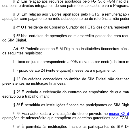
§ 2º Em relação aos recursos aportados pelo FGTS, o FGM não dispor
dos bens e direitos integrantes do seu patrimônio alocados para o Programa
§ 3º Em relação aos valores aportados pelo FGTS, a remuneração 
apuração, com pagamento no mês subsequente ao de referência, não poderá
§ 4º O Presidente do Conselho Curador do FGTS designará represe
§ 5º Nas carteiras de operações de microcrédito garantidas com rec
do SIM Digital.
Art. 6º Poderão aderir ao SIM Digital as instituições financeiras pú
os seguintes requisitos:
I - taxa de juros correspondente a 90% (noventa por cento) da taxa
II - prazo de até 24 (vinte e quatro) meses para o pagamento.
§ 1º Os créditos concedidos no âmbito do SIM Digital são destinad
preexistentes na instituição financeira.
§ 2º É vedada a celebração do contrato de empréstimo de que tra
escravo ou a trabalho infantil.
§ 3º É permitida às instituições financeiras participantes do SIM Digit
§ 4º Fica autorizada a vinculação do direito previsto no
inciso XX 
operações de microcrédito que compõem as carteiras garantidas pelo FGM 
§ 5º É permitida às instituições financeiras participantes do SIM