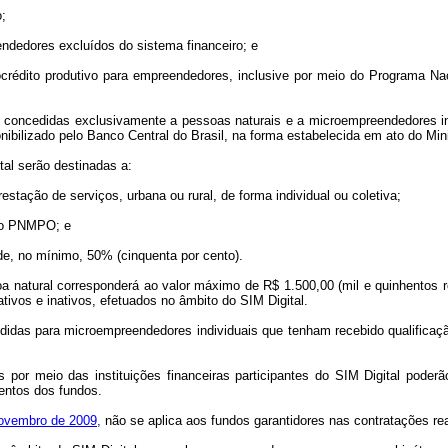
o;
eendedores excluídos do sistema financeiro; e
crédito produtivo para empreendedores, inclusive por meio do Programa Nac
ão concedidas exclusivamente a pessoas naturais e a microempreendedores in
ibilizado pelo Banco Central do Brasil, na forma estabelecida em ato do Min
al serão destinadas a:
stação de serviços, urbana ou rural, de forma individual ou coletiva;
 do PNMPO; e
o de, no mínimo, 50% (cinquenta por cento).
ssoa natural corresponderá ao valor máximo de R$ 1.500,00 (mil e quinhentos 
tivos e inativos, efetuados no âmbito do SIM Digital.
idas para microempreendedores individuais que tenham recebido qualificação
s por meio das instituições financeiras participantes do SIM Digital poder
entos dos fundos.
 novembro de 2009,
não se aplica aos fundos garantidores nas contratações rea