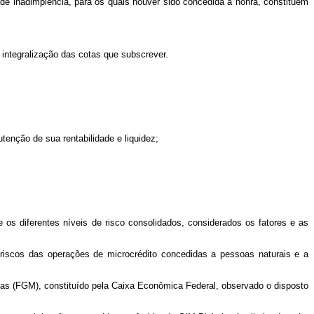
e de inadimplência, para os quais houver sido concedida a honra, constituem
 integralização das cotas que subscrever.
utenção de sua rentabilidade e liquidez;
 os diferentes níveis de risco consolidados, considerados os fatores e as
 riscos das operações de microcrédito concedidas a pessoas naturais e a
ças (FGM), constituído pela Caixa Econômica Federal, observado o disposto