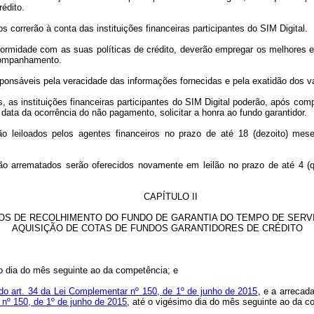
édito.
 correrão à conta das instituições financeiras participantes do SIM Digital.
onformidade com as suas políticas de crédito, deverão empregar os melhores
acompanhamento.
 responsáveis pela veracidade das informações fornecidas e pela exatidão dos
, as instituições financeiras participantes do SIM Digital poderão, após co
data da ocorrência do não pagamento, solicitar a honra ao fundo garantidor.
o leiloados pelos agentes financeiros no prazo de até 18 (dezoito) mes
 não arrematados serão oferecidos novamente em leilão no prazo de até 4 (
CAPÍTULO II
S DE RECOLHIMENTO DO FUNDO DE GARANTIA DO TEMPO DE SERVI
AQUISIÇÃO DE COTAS DE FUNDOS GARANTIDORES DE CRÉDITO
o dia do mês seguinte ao da competência; e
o art. 34 da Lei Complementar nº 150, de 1º de junho de 2015
, e a arrecad
 nº 150, de 1º de junho de 2015
, até o vigésimo dia do mês seguinte ao da c