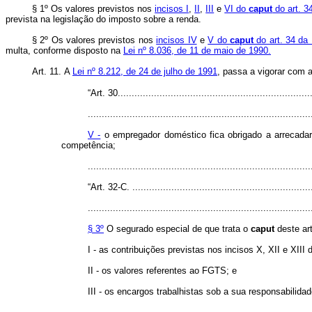
§ 1º Os valores previstos nos
incisos I
,
II
,
III
e
VI do
caput
do art. 3
prevista na legislação do imposto sobre a renda.
§ 2º Os valores previstos nos
incisos IV
e
V do
caput
do art. 34 da
multa, conforme disposto na
Lei nº 8.036, de 11 de maio de 1990.
Art. 11.
A
Lei nº 8.212, de 24 de julho de 1991
, passa a vigorar co
“Art. 30......................................................................
................................................................................
V -
o empregador doméstico fica obrigado a arrecadar
competência;
..............................................................................
“Art. 32-C. .................................................................
................................................................................
§ 3º
O segurado especial de que trata o
caput
deste art
I - as contribuições previstas nos incisos X, XII e XIII
II - os valores referentes ao FGTS; e
III - os encargos trabalhistas sob a sua responsabilidad