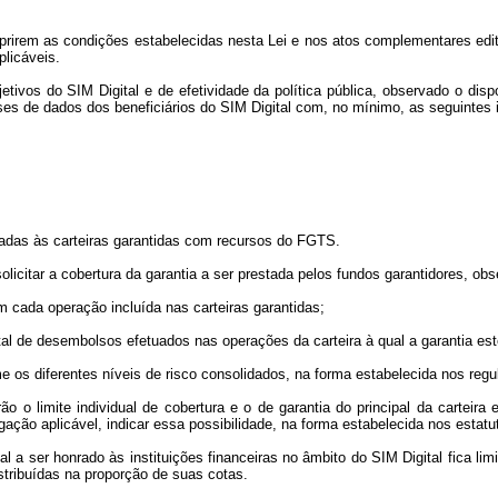
umprirem as condições estabelecidas nesta Lei e nos atos complementares edi
plicáveis.
tivos do SIM Digital e de efetividade da política pública, observado o dis
bases de dados dos beneficiários do SIM Digital com, no mínimo, as seguintes
ladas às carteiras garantidas com recursos do FGTS.
 solicitar a cobertura da garantia a ser prestada pelos fundos garantidores, o
m cada operação incluída nas carteiras garantidas;
total de desembolsos efetuados nas operações da carteira à qual a garantia es
e os diferentes níveis de risco consolidados, na forma estabelecida nos reg
arão o limite individual de cobertura e o de garantia do principal da carteir
ação aplicável, indicar essa possibilidade, na forma estabelecida nos estat
bal a ser honrado às instituições financeiras no âmbito do SIM Digital fica 
istribuídas na proporção de suas cotas.