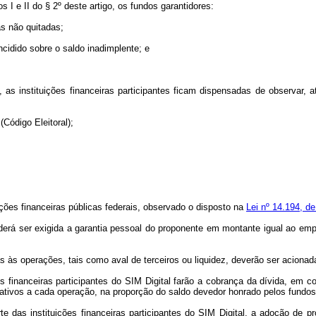
 I e II do § 2º deste artigo, os fundos garantidores:
as não quitadas;
ncidido sobre o saldo inadimplente; e
, as instituições financeiras participantes ficam dispensadas de observa
(Código Eleitoral);
uições financeiras públicas federais, observado o disposto na
Lei nº 14.194, d
erá ser exigida a garantia pessoal do proponente em montante igual ao emp
s às operações, tais como aval de terceiros ou liquidez, deverão ser acionad
ões financeiras participantes do SIM Digital farão a cobrança da dívida, em
elativos a cada operação, na proporção do saldo devedor honrado pelos fundos
rte das instituições financeiras participantes do SIM Digital, a adoção de