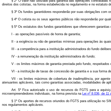
§ 2º O valor não utilizado para garantia das operações contratadas 
direitos dos cotistas, na forma estabelecida no regulamento e no estatuto d
§ 3º Os fundos garantidores responderão por suas obrigações com os 
§ 4º O cotista ou os seus agentes públicos não responderão por qualq
§ 5º Os estatutos dos fundos garantidores que oferecerem garantias 
I - as operações passíveis de honra de garantia;
II - a exigência ou não de garantias mínimas para operações às quais
III - a competência para a instituição administradora do fundo delibe
IV - a remuneração da instituição administradora do fundo;
V - os limites máximos de garantia prestada pelo fundo, respeitados
VI - a instituição de taxas de concessão de garantia e a sua forma de
VII - os limites máximos de cobertura de inadimplência, por agente
atenuantes aplicáveis, tais como garantias associadas, modalidades de apli
Art. 5º
Fica autorizado o uso de recursos do FGTS para a aquisiçã
microempreendedores individuais, na forma prevista na
Lei nº 8.036, de 11
§ 1º Os aportes de recursos oriundos do FGTS para utilização no SI
nos regulamentos aplicáveis.