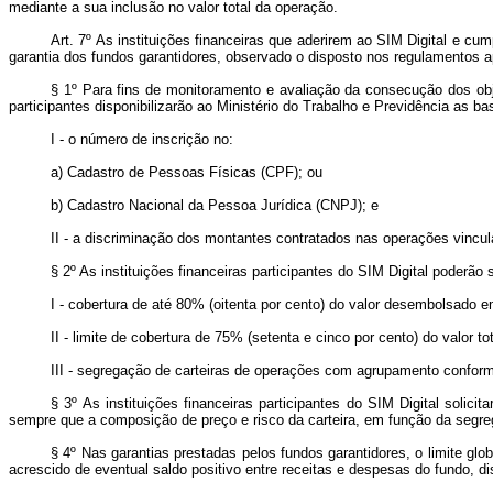
mediante a sua inclusão no valor total da operação.
Art. 7º As instituições financeiras que aderirem ao SIM Digital e c
garantia dos fundos garantidores, observado o disposto nos regulamentos a
§ 1º Para fins de monitoramento e avaliação da consecução dos obje
participantes disponibilizarão ao Ministério do Trabalho e Previdência as 
I - o número de inscrição no:
a) Cadastro de Pessoas Físicas (CPF); ou
b) Cadastro Nacional da Pessoa Jurídica (CNPJ); e
II - a discriminação dos montantes contratados nas operações vincu
§ 2º As instituições financeiras participantes do SIM Digital poderão
I - cobertura de até 80% (oitenta por cento) do valor desembolsado e
II - limite de cobertura de 75% (setenta e cinco por cento) do valor 
III - segregação de carteiras de operações com agrupamento conform
§ 3º As instituições financeiras participantes do SIM Digital solicit
sempre que a composição de preço e risco da carteira, em função da segreg
§ 4º Nas garantias prestadas pelos fundos garantidores, o limite glo
acrescido de eventual saldo positivo entre receitas e despesas do fundo, d