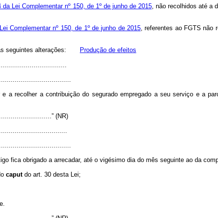
4 da Lei Complementar nº 150, de 1º de junho de 2015
, não recolhidos até a 
 Lei Complementar nº 150, de 1º de junho de 2015
, referentes ao FGTS não r
m as seguintes alterações:
Produção de efeitos
..................................
.....................................
 e a recolher a contribuição do segurado empregado a seu serviço e a par
.............................” (NR)
..................................
.....................................
igo fica obrigado a arrecadar, até o vigésimo dia do mês seguinte ao da com
 do
caput
do art. 30 desta Lei;
e.