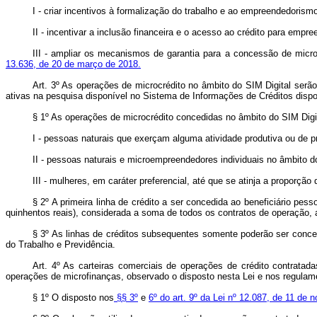
I - criar incentivos à formalização do trabalho e ao empreendedorism
II - incentivar a inclusão financeira e o acesso ao crédito para empr
III - ampliar os mecanismos de garantia para a concessão de micro
13.636, de 20 de março de 2018.
Art. 3º As operações de microcrédito no âmbito do SIM Digital ser
ativas na pesquisa disponível no Sistema de Informações de Créditos dispon
§ 1º As operações de microcrédito concedidas no âmbito do SIM Digit
I - pessoas naturais que exerçam alguma atividade produtiva ou de pre
II - pessoas naturais e microempreendedores individuais no âmbito
III - mulheres, em caráter preferencial, até que se atinja a proporçã
§ 2º A primeira linha de crédito a ser concedida ao beneficiário pe
quinhentos reais), considerada a soma de todos os contratos de operação, a
§ 3º As linhas de créditos subsequentes somente poderão ser conced
do Trabalho e Previdência.
Art. 4º As carteiras comerciais de operações de crédito contratada
operações de microfinanças, observado o disposto nesta Lei e nos regulam
§ 1º O disposto nos
§§ 3º
e
6º do art. 9º da Lei nº 12.087, de 11 de