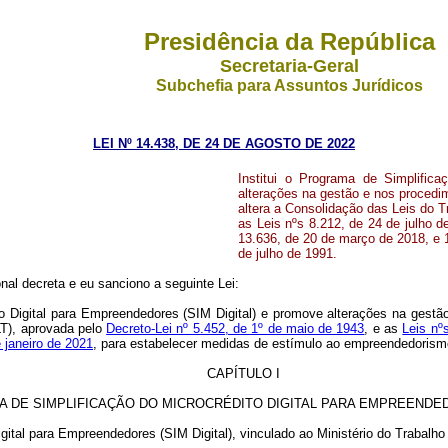
Presidência da República
Secretaria-Geral
Subchefia para Assuntos Jurídicos
LEI Nº 14.438, DE 24 DE AGOSTO DE 2022
Institui o Programa de Simplifica
alterações na gestão e nos proced
altera a Consolidação das Leis do T
as Leis nºs 8.212, de 24 de julho 
13.636, de 20 de março de 2018, e 1
de julho de 1991.
al decreta e eu sanciono a seguinte Lei:
dito Digital para Empreendedores (SIM Digital) e promove alterações na ges
LT), aprovada pelo
Decreto-Lei nº 5.452, de 1º de maio de 1943
, e as
Leis nº
 janeiro de 2021
, para estabelecer medidas de estímulo ao empreendedorism
CAPÍTULO I
 DE SIMPLIFICAÇÃO DO MICROCRÉDITO DIGITAL PARA EMPREENDEDO
igital para Empreendedores (SIM Digital), vinculado ao Ministério do Trabalho