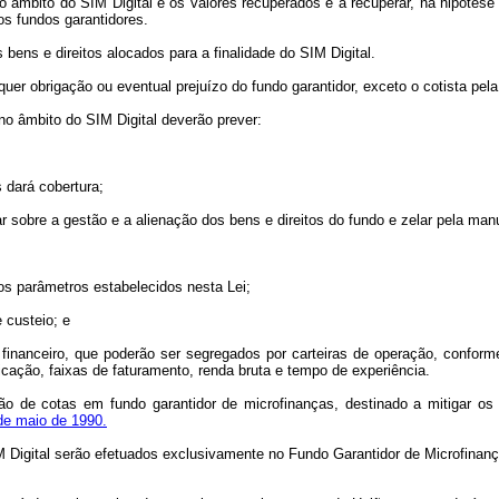
no âmbito do SIM Digital e os valores recuperados e a recuperar, na hipótes
os fundos garantidores.
bens e direitos alocados para a finalidade do SIM Digital.
uer obrigação ou eventual prejuízo do fundo garantidor, exceto o cotista pela
no âmbito do SIM Digital deverão prever:
 dará cobertura;
rar sobre a gestão e a alienação dos bens e direitos do fundo e zelar pela man
 os parâmetros estabelecidos nesta Lei;
 custeio; e
 financeiro, que poderão ser segregados por carteiras de operação, conforme
cação, faixas de faturamento, renda bruta e tempo de experiência.
o de cotas em fundo garantidor de microfinanças, destinado a mitigar os
 de maio de 1990.
M Digital serão efetuados exclusivamente no Fundo Garantidor de Microfinan