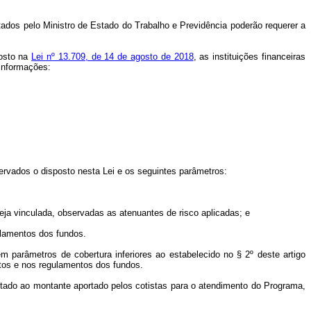
tados pelo Ministro de Estado do Trabalho e Previdência poderão requerer a
posto na
Lei nº 13.709, de 14 de agosto de 2018
, as instituições financeiras
 informações:
bservados o disposto nesta Lei e os seguintes parâmetros:
teja vinculada, observadas as atenuantes de risco aplicadas; e
ulamentos dos fundos.
a em parâmetros de cobertura inferiores ao estabelecido no § 2º deste artigo
utos e nos regulamentos dos fundos.
limitado ao montante aportado pelos cotistas para o atendimento do Programa,