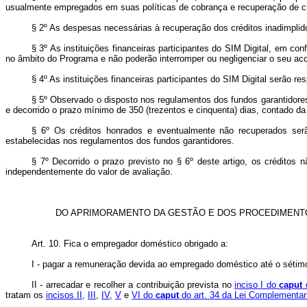
usualmente empregados em suas políticas de cobrança e recuperação de cr
§ 2º As despesas necessárias à recuperação dos créditos inadimplidos
§ 3º As instituições financeiras participantes do SIM Digital, em c
no âmbito do Programa e não poderão interromper ou negligenciar o seu 
§ 4º As instituições financeiras participantes do SIM Digital serão
§ 5º Observado o disposto nos regulamentos dos fundos garantidores
e decorrido o prazo mínimo de 350 (trezentos e cinquenta) dias, contado da 
§ 6º Os créditos honrados e eventualmente não recuperados serã
estabelecidas nos regulamentos dos fundos garantidores.
§ 7º Decorrido o prazo previsto no § 6º deste artigo, os créditos
independentemente do valor de avaliação.
DO APRIMORAMENTO DA GESTÃO E DOS PROCEDIMENTO
Art. 10.
Fica o empregador doméstico obrigado a:
I - pagar a remuneração devida ao empregado doméstico até o sétim
II - arrecadar e recolher a contribuição prevista no
inciso I do
caput
d
tratam os
incisos II,
III
,
IV
,
V
e
VI do
caput
do art. 34 da Lei Complementar