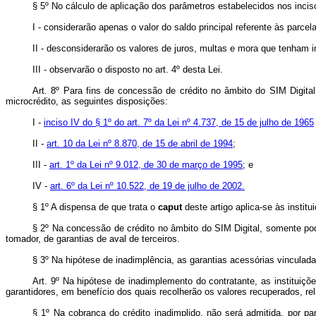
§ 5º No cálculo de aplicação dos parâmetros estabelecidos nos incisos
I - considerarão apenas o valor do saldo principal referente às parcel
II - desconsiderarão os valores de juros, multas e mora que tenham i
III - observarão o disposto no art. 4º desta Lei.
Art. 8º
Para fins de concessão de crédito no âmbito do SIM Digital
microcrédito, as seguintes disposições:
I -
inciso IV do § 1º do art. 7º da Lei nº 4.737, de 15 de julho de 1965
II -
art. 10 da Lei nº 8.870, de 15 de abril de 1994
;
III -
art. 1º da Lei nº 9.012, de 30 de março de 1995
; e
IV -
art. 6º da Lei nº 10.522, de 19 de julho de 2002.
§ 1º A dispensa de que trata o
caput
deste artigo aplica-se às instit
§ 2º Na concessão de crédito no âmbito do SIM Digital, somente pod
tomador, de garantias de aval de terceiros.
§ 3º Na hipótese de inadimplência, as garantias acessórias vinculada
Art. 9º Na hipótese de inadimplemento do contratante, as instituiç
garantidores, em benefício dos quais recolherão os valores recuperados, r
§ 1º Na cobrança do crédito inadimplido, não será admitida, por pa