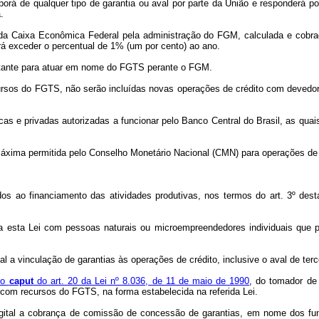
á de qualquer tipo de garantia ou aval por parte da União e responderá por 
.
da Caixa Econômica Federal pela administração do FGM, calculada e cobra
 exceder o percentual de 1% (um por cento) ao ano.
ntante para atuar em nome do FGTS perante o FGM.
ursos do FGTS, não serão incluídas novas operações de crédito com devedor
blicas e privadas autorizadas a funcionar pelo Banco Central do Brasil, as q
 máxima permitida pelo Conselho Monetário Nacional (CMN) para operações de 
os ao financiamento das atividades produtivas, nos termos do art. 3º dest
ta esta Lei com pessoas naturais ou microempreendedores individuais que
al a vinculação de garantias às operações de crédito, inclusive o aval de terce
do
caput
do art. 20 da Lei nº 8.036, de 11 de maio de 1990
, do tomador de 
com recursos do FGTS, na forma estabelecida na referida Lei.
 Digital a cobrança de comissão de concessão de garantias, em nome dos fun