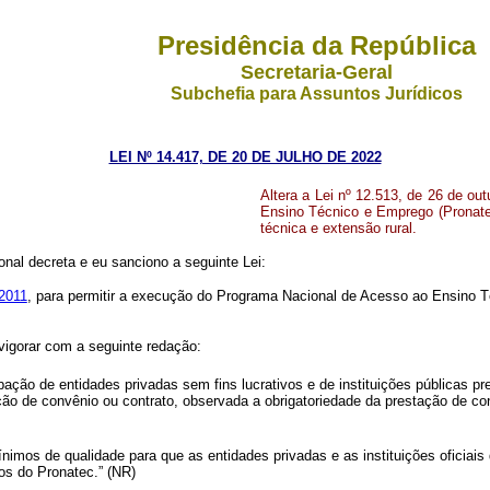
Presidência da República
Secretaria-Geral
Subchefia para Assuntos Jurídicos
LEI Nº 14.417, DE 20 DE JULHO DE 2022
Altera a Lei nº 12.513, de 26 de o
Ensino Técnico e Emprego (Pronatec)
técnica e extensão rural
.
al decreta e eu sanciono a seguinte Lei:
 2011
, para permitir a execução do Programa Nacional de Acesso ao Ensino Té
vigorar com a seguinte redação:
ção de entidades privadas sem fins lucrativos e de instituições públicas pre
ção de convênio ou contrato, observada a obrigatoriedade da prestação de co
nimos de qualidade para que as entidades privadas e as instituições oficiais 
os do Pronatec.” (NR)