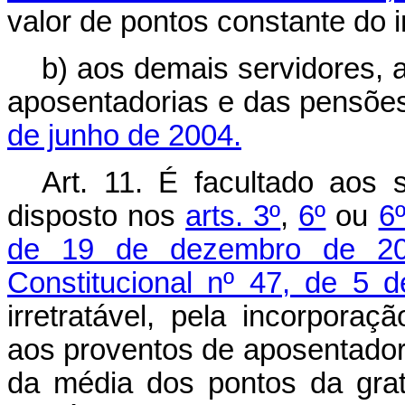
valor de pontos constante do i
b) aos demais servidores, a
aposentadorias e das pensões
de junho de 2004.
Art. 11.
É facultado aos s
disposto nos
arts. 3º
,
6º
ou
6
de 19 de dezembro de 2
Constitucional nº 47, de 5 d
irretratável, pela incorpora
aos proventos de aposentadori
da média dos pontos da gra