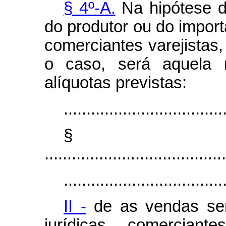
§ 4º-A.
Na hipótese d
do produtor ou do import
comerciantes varejistas,
o caso, será aquela r
alíquotas previstas:
...................................
§ 
........................................
...................................
II -
de as vendas ser
jurídicas comerciant