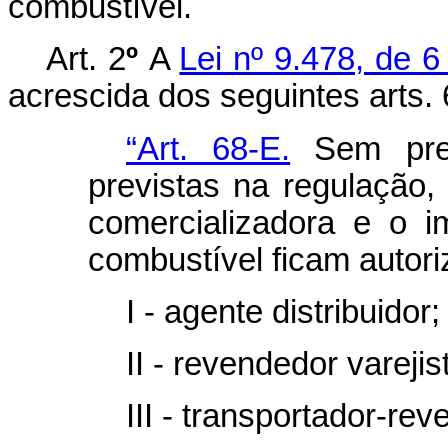
combustível.
Art. 2
º
A
Lei nº 9.478, de 
acrescida dos seguintes arts. 
“Art. 68-E.
Sem prej
previstas na regulação,
comercializadora e o i
combustível ficam autori
I - agente distribuidor;
II - revendedor vareji
III - transportador-rev