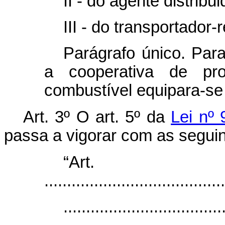
II - do agente distribui
III - do transportador-
Parágrafo único. Para
a cooperativa de pro
combustível equipara-se 
Art. 3º O art. 5º da
Lei nº
passa a vigorar com as seguin
“Ar
........................................
...................................