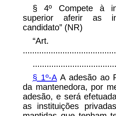
§ 4º Compete à ins
superior aferir as i
candidato” (NR)
“Ar
........................................
...................................
§ 1º-A
A adesão ao Pr
da mantenedora, por me
adesão, e será efetuada
as instituições privad
mantidas que tenham t