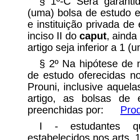
§ 1º-C Será garanti
(uma) bolsa de estudo em
e instituição privada de
inciso II do
caput
, ainda
artigo seja inferior a 1 (u
§ 2º Na hipótese de 
de estudo oferecidas no
Prouni, inclusive aquela
artigo, as bolsas de 
preenchidas por:
Prod
I - estudantes q
estabelecidos nos arts. 1