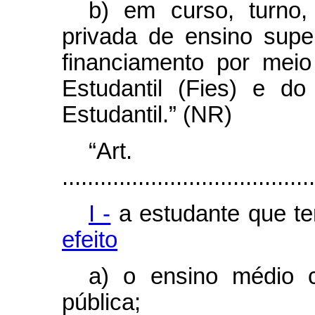
b) em curso, turno, 
privada de ensino super
financiamento por mei
Estudantil (Fies) e d
Estudantil.” (NR)
“Ar
........................................
I -
a estudante que
efeito
a) o ensino médio 
pública;