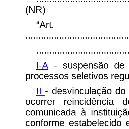
(NR)
“Ar
........................................
...................................
I-A
- suspensão de p
processos seletivos regu
II
- desvinculação do
ocorrer reincidência 
comunicada à instituiçã
conforme estabelecido 