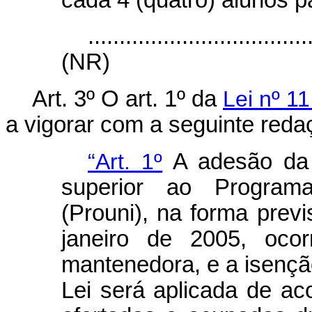
cada 4 (quatro) alunos p
...................................
(NR)
Art. 3º O art. 1º da
Lei nº 1
a vigorar com a seguinte reda
“Art. 1º
A adesão da i
superior ao Program
(Prouni), na forma previ
janeiro de 2005, ocor
mantenedora, e a isenção 
Lei será aplicada de a