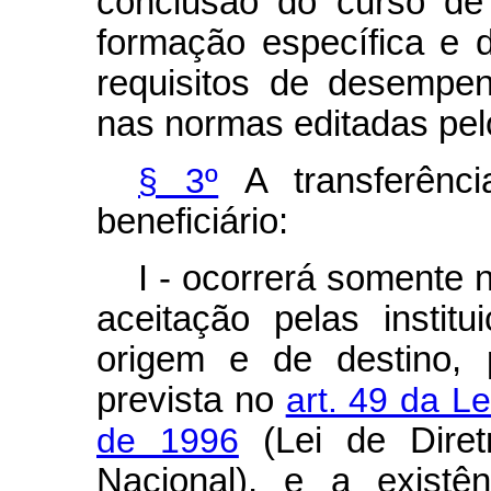
conclusão do curso de
formação específica e
requisitos de desempe
nas normas editadas pel
§ 3º
A transferênci
beneficiário:
I - ocorrerá somente 
aceitação pelas instit
origem e de destino, 
prevista no
art. 49 da L
de 1996
(Lei de Dire
Nacional), e a existê