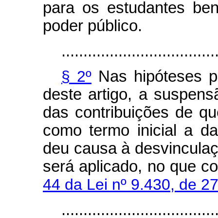
para os estudantes be
poder público.
...................................
§ 2º
Nas hipóteses pr
deste artigo, a suspen
das contribuições de que
como termo inicial a da
deu causa à desvinculaç
será aplicado, no que c
44 da Lei nº 9.430, de 
...................................