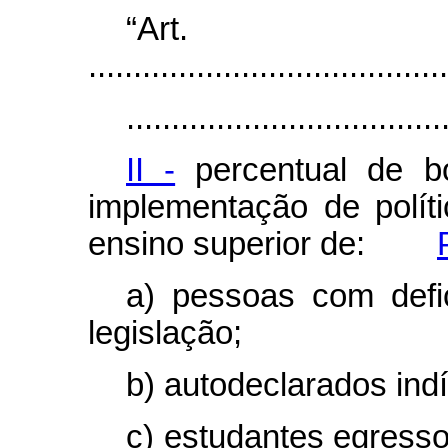
“Ar
........................................
...................................
II -
percentual de b
implementação de polít
ensino superior de:
a) pessoas com defic
legislação;
b) autodeclarados ind
c) estudantes egresso