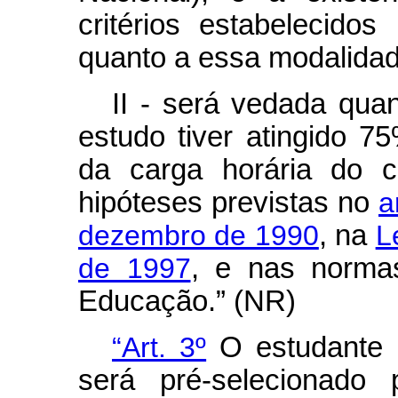
critérios estabelecido
quanto a essa modalidad
II - será vedada quan
estudo tiver atingido 7
da carga horária do c
hipóteses previstas no
a
dezembro de 1990
, na
L
de 1997
, e nas normas
Educação.” (NR)
“Art. 3º
O estudante a
será pré-selecionado