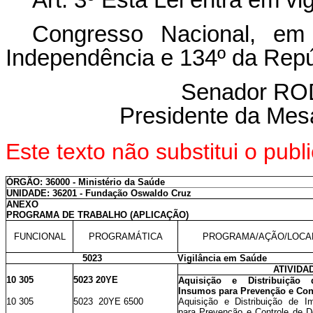
Art. 3º Esta Lei entra em vi
Congresso Nacional, e
Independência e 134º da Repú
Senador R
Presidente da Mes
Este texto não substitui o pu
ÓRGÃO: 36000 - Ministério da Saúde
UNIDADE: 36201 - Fundação Oswaldo Cruz
ANEXO
PROGRAMA DE TRABALHO (APLICAÇÃO)
FUNCIONAL
PROGRAMÁTICA
PROGRAMA/AÇÃO/LOCA
5023
Vigilância em Saúde
ATIVIDA
10 305
5023 20YE
Aquisição e Distribuição
Insumos para Prevenção e Con
10 305
5023 20YE 6500
Aquisição e Distribuição de I
para Prevenção e Controle de D