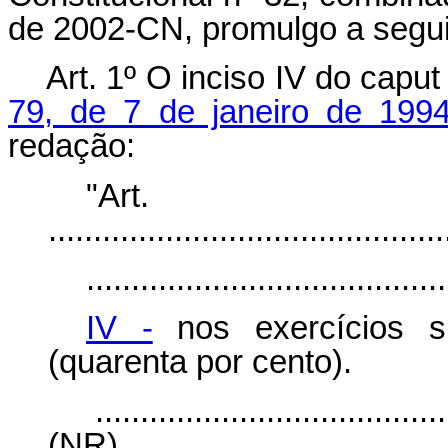
de 2002-CN, promulgo a segui
Art. 1º O inciso IV do caput
79, de 7 de janeiro de 199
redação:
"Art
............................................
........................................
IV -
nos exercícios s
(quarenta por cento).
.......................................
(NR)