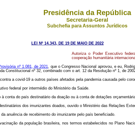
Presidência da República
Secretaria-Geral
Subchefia para Assuntos Jurídicos
LEI Nº 14.343, DE 19 DE MAIO DE 2022
Autoriza o Poder Executivo feder
cooperação humanitária internaciona
rovisória nº 1.081, de 2021
, que o Congresso Nacional aprovou, e eu, Rodri
da Constitucional nº 32, combinado com o art. 12 da Resolução nº 1, de 200
es contra a covid-19 a outros países afetados pela pandemia causada pelo co
ivo federal por intermédio do Ministério da Saúde.
 à conta do país destinatário da doação ou à conta de dotações orçamentária
 destinatários dos imunizantes doados, ouvido o Ministério das Relações Exter
 da anuência de recebimento do imunizante pelo país beneficiado.
à vacinação da população brasileira, nos termos estabelecidos no Plano Naci