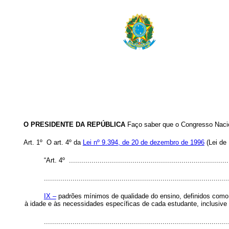
O PRESIDENTE DA REPÚBLICA
Faço saber que o Congresso Nacion
Art. 1º
O art. 4º da
Lei nº 9.394, de 20 de dezembro de 1996
(Lei de 
“Art. 4º ...............................................................................
..........................................................................................
IX –
padrões mínimos de qualidade do ensino, definidos como
à idade e às necessidades específicas de cada estudante, inclusive
........................................................................................