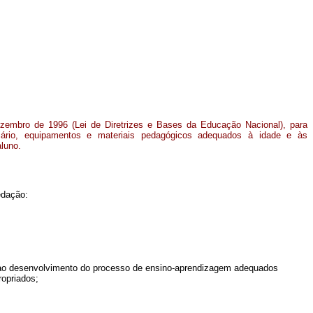
ezembro de 1996 (Lei de Diretrizes e Bases da Educação Nacional), para
liário, equipamentos e materiais pedagógicos adequados à idade e às
luno.
edação:
s ao desenvolvimento do processo de ensino-aprendizagem adequados
ropriados;