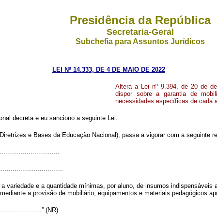
Presidência da República
Secretaria-Geral
Subchefia para Assuntos Jurídicos
LEI Nº 14.333, DE 4 DE MAIO DE 2022
Altera a Lei nº 9.394, de 20 de d
dispor sobre a garantia de mobi
necessidades específicas de cada a
al decreta e eu sanciono a seguinte Lei:
Diretrizes e Bases da Educação Nacional), passa a vigorar com a seguinte r
..............................
.................................
 a variedade e a quantidade mínimas, por aluno, de insumos indispensávei
 mediante a provisão de mobiliário, equipamentos e materiais pedagógicos ap
........................” (NR)