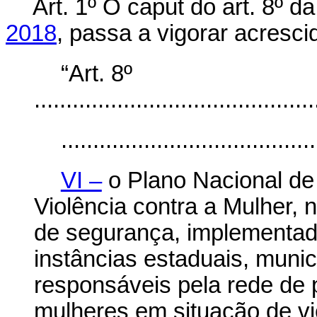
Art. 1º O
caput
do art. 8º d
2018
, passa a vigorar acresci
“Art. 8º
............................................
........................................
VI –
o Plano Nacional de
Violência contra a Mulher, 
de segurança, implementad
instâncias estaduais, munici
responsáveis pela rede de
mulheres em situação de vi