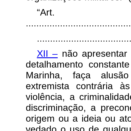
“Art
........................................
...................................
XII –
não apresentar 
detalhamento constan
Marinha, faça alusão
extremista contrária às
violência, a criminalidad
discriminação, a precon
origem ou a ideia ou at
vedado o uso de qualqu