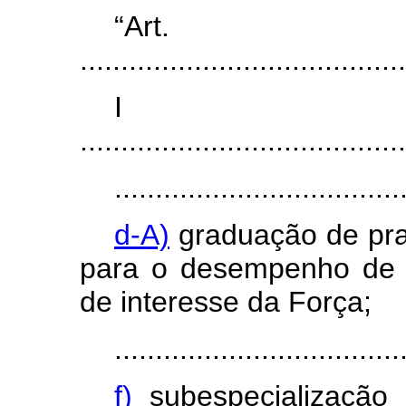
“Ar
........................................
I
........................................
...................................
d-A)
graduação de pra
para o desempenho de 
de interesse da Força;
...................................
f)
subespecialização 