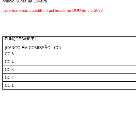
Márcio Nunes de Oliveira
Este texto não substitui o publicado no DOU de 5.1.2022
FUNÇÕES/NÍVEL
(CARGO EM COMISSÃO - CC)
CC-5
CC-4
CC-3
CC-2
CC-1