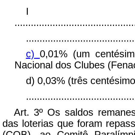
I
............................................
........................................
c)
0,01% (um centésim
Nacional dos Clubes (Fena
d) 0,03% (três centésim
......................................
Art. 3º Os saldos remane
das loterias que foram repas
(COB), ao Comitê Paralímpi