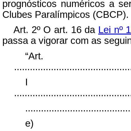
prognósticos numéricos a ser
Clubes Paralímpicos (CBCP).
Art. 2º O art. 16 da
Lei nº 
passa a vigorar com as seguin
“Ar
............................................
I
............................................
........................................
e)