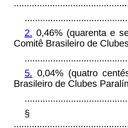
............................................
........................................
2.
0,46% (quarenta e se
Comitê Brasileiro de Clube
........................................
5.
0,04% (quatro centés
Brasileiro de Clubes Paral
........................................
§
............................................