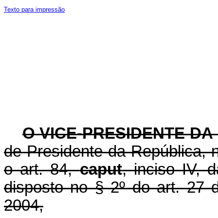
Texto para impressão
O VICE-PRESIDENTE DA
de Presidente da República, n
o art. 84,
caput
, inciso IV, 
disposto no § 2º do art. 27 
2004,