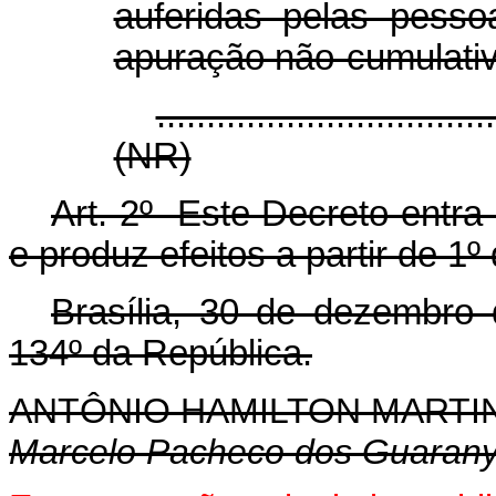
auferidas pelas pesso
apuração não-cumulativa
..................................
(NR)
Art. 2º Este Decreto entra
e produz efeitos a partir de 1º
Brasília, 30 de dezembro
134º da República.
ANTÔNIO HAMILTON MART
Marcelo Pacheco dos Guaran