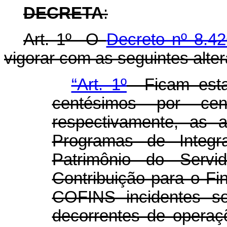
DECRETA
:
Art. 1º O
Decreto nº 8.42
vigorar com as seguintes alte
“Art. 1º
Ficam estab
centésimos por ce
respectivamente, as a
Programas de Integ
Patrimônio do Serv
Contribuição para o Fi
COFINS incidentes sob
decorrentes de operaç