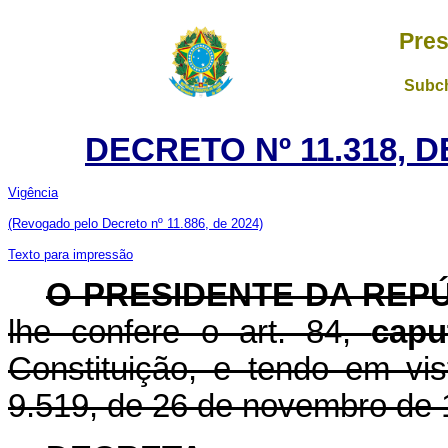
Pres
Subch
DECRETO Nº 11.318, 
Vigência
(Revogado pelo Decreto nº 11.886, de 2024)
Texto para impressão
O PRESIDENTE DA REP
lhe confere o art. 84,
capu
Constituição, e tendo em vis
9.519, de 26 de novembro de 