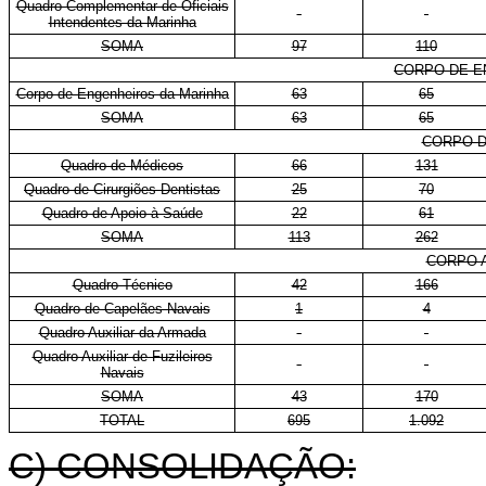
Quadro Complementar de Oficiais
-
-
Intendentes da Marinha
SOMA
97
110
CORPO DE E
Corpo de Engenheiros da Marinha
63
65
SOMA
63
65
CORPO D
Quadro de Médicos
66
131
Quadro de Cirurgiões-Dentistas
25
70
Quadro de Apoio à Saúde
22
61
SOMA
113
262
CORPO A
Quadro Técnico
42
166
Quadro de Capelães Navais
1
4
Quadro Auxiliar da Armada
-
-
Quadro Auxiliar de Fuzileiros
-
-
Navais
SOMA
43
170
TOTAL
695
1.092
C) CONSOLIDAÇÃO: