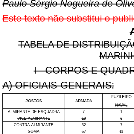
Paulo Sérgio Nogueira de Oliv
Este texto não substitui o pu
TABELA DE DISTRIBUIÇÃ
MARINH
I - CORPOS E QUADR
A) OFICIAIS-GENERAIS:
FUZILEIRO
POSTOS
ARMADA
NAVAL
ALMIRANTE DE ESQUADRA
7
1
VICE-ALMIRANTE
18
3
CONTRA-ALMIRANTE
32
7
SOMA
57
11