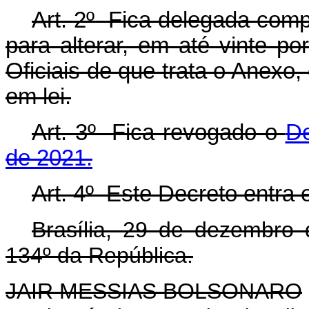
Art. 2º Fica delegada com
para alterar, em até vinte por
Oficiais de que trata o Anexo,
em lei.
Art. 3º Fica revogado o
De
de 2021.
Art. 4º Este Decreto entra 
Brasília, 29 de dezembro
134º da República.
JAIR MESSIAS BOLSONARO