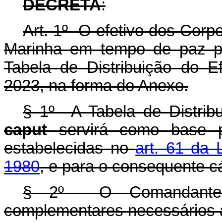
DECRETA
:
Art. 1º O efetivo dos Corp
Marinha em tempo de paz pa
Tabela de Distribuição do E
2023
, na forma do Anexo.
§ 1º A Tabela de Distribu
caput
servirá como base p
estabelecidas no
art. 61 da 
1980
, e para o consequente c
§ 2º O Comandante d
complementares necessários 