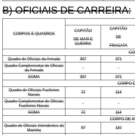
B) OFICIAIS DE CARREIRA:
CAPITÃO
CAPITÃO
CORPOS E QUADROS
DE
DE MAR E
GUERRA
FRAGATA
CO
Quadro de Oficiais da Armada
307
371
Quadro Complementar de Oficiais
-
-
da Armada
SOMA
307
371
CORPO D
Quadro de Oficiais Fuzileiros
72
114
Navais
Quadro Complementar de Oficiais
-
-
Fuzileiros Navais
SOMA
72
114
CORPO DE I
Quadro de Oficiais Intendentes da
97
110
Marinha