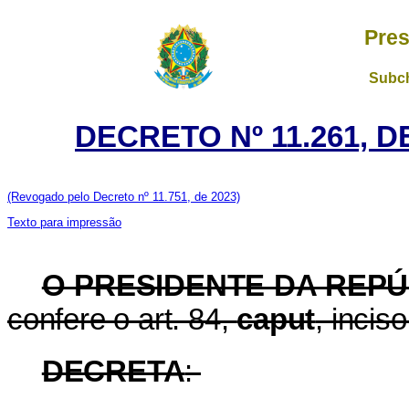
Pres
Subch
DECRETO Nº 11.261, 
(Revogado pelo Decreto nº 11.751, de 2023)
Texto para impressão
O PRESIDENTE DA REPÚ
confere o art. 84,
caput
, incis
DECRETA
: