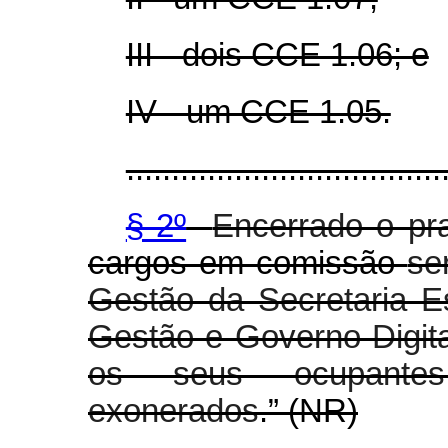
III - dois CCE 1.06; e
IV - um CCE 1.05.
...................................
§ 2º
Encerrado o pr
cargos em comissão
se
Gestão da Secretaria E
Gestão e Governo Digita
os seus ocupantes 
exonerados
.” (NR)