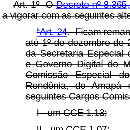
Art. 1º O
Decreto nº 8.365
a vigorar com as seguintes alt
“Art. 24
. Ficam remane
até 1º de dezembro de 
da Secretaria Especial
e Governo Digital do M
Comissão Especial dos
Rondônia, do Amapá 
seguintes Cargos Comis
I - um CCE 1.13;
II - um CCE 1.07;