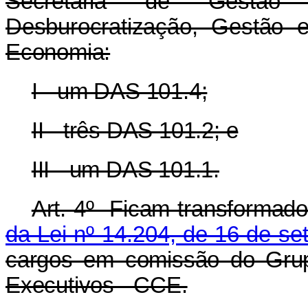
Secretaria de Gestão
Desburocratização, Gestão e
Economia:
I - um DAS 101.4;
II - três DAS 101.2; e
III - um DAS 101.1.
Art. 4º Ficam transformad
da Lei nº 14.204, de 16 de s
cargos em comissão do Gru
Executivos - CCE.