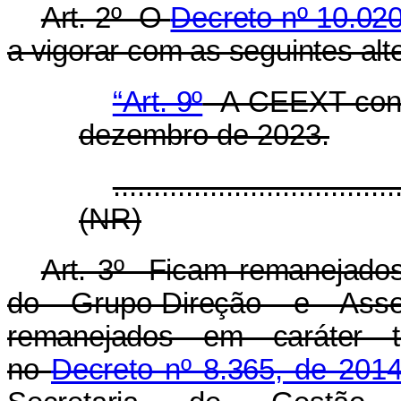
Art. 2º O
Decreto nº 10.02
a vigorar com as seguintes alt
“Art. 9º
A CEEXT concl
dezembro de 2023.
...................................
(NR)
Art. 3º Ficam remanejado
do Grupo-Direção e Asse
remanejados em caráter t
no
Decreto nº 8.365, de 201