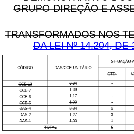
GRUPO-DIREÇÃO E ASS
TRANSFORMADOS NOS TE
DA LEI Nº 14.204, D
SITUAÇÃO A
CÓDIGO
DAS/CCE-UNITÁRIO
QTD.
V
3,84
-
CCE-13
1,39
-
CCE-7
1,17
-
CCE-6
1,00
-
CCE-5
DAS-4
3,84
1
DAS-2
1,27
3
DAS-1
1,00
1
TOTAL
5