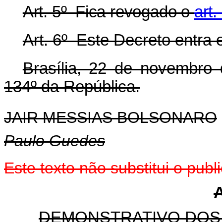
Art. 5º Fica revogado o
art
Art. 6º Este Decreto entra 
Brasília, 22 de novembro
134º da República.
JAIR MESSIAS BOLSONARO
Paulo Guedes
Este texto não substitui o pu
DEMONSTRATIVO DOS